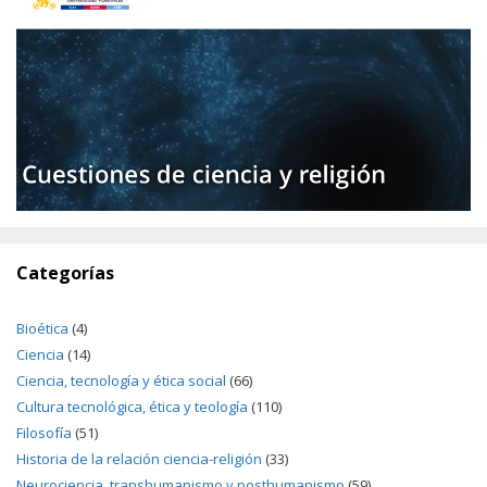
Categorías
Bioética
(4)
Ciencia
(14)
Ciencia, tecnología y ética social
(66)
Cultura tecnológica, ética y teología
(110)
Filosofía
(51)
Historia de la relación ciencia-religión
(33)
Neurociencia, transhumanismo y posthumanismo
(59)