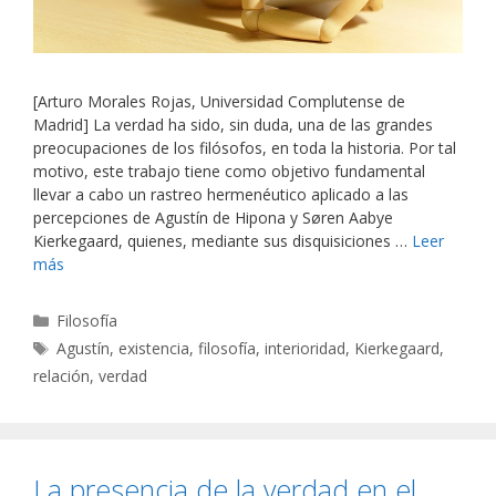
[Arturo Morales Rojas, Universidad Complutense de
Madrid] La verdad ha sido, sin duda, una de las grandes
preocupaciones de los filósofos, en toda la historia. Por tal
motivo, este trabajo tiene como objetivo fundamental
llevar a cabo un rastreo hermenéutico aplicado a las
percepciones de Agustín de Hipona y Søren Aabye
Kierkegaard, quienes, mediante sus disquisiciones …
Leer
más
Categorías
Filosofía
Etiquetas
Agustín
,
existencia
,
filosofía
,
interioridad
,
Kierkegaard
,
relación
,
verdad
La presencia de la verdad en el