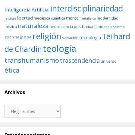
interdisciplinariedad
Inteligencia Artificial
libertad
mente
mecánica cuántica
modernidad
jesuitas
metafísica
naturaleza
neurociencia
posthumanismo
mística
racionalismo
religión
Teilhard
recensiones
tecnología
salvación
teología
de Chardin
transhumanismo
trascendencia
universo
ética
Archivos
Archivos