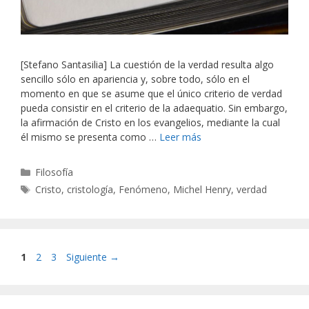
[Stefano Santasilia] La cuestión de la verdad resulta algo
sencillo sólo en apariencia y, sobre todo, sólo en el
momento en que se asume que el único criterio de verdad
pueda consistir en el criterio de la adaequatio. Sin embargo,
la afirmación de Cristo en los evangelios, mediante la cual
él mismo se presenta como …
Leer más
Categorías
Filosofía
Etiquetas
Cristo
,
cristología
,
Fenómeno
,
Michel Henry
,
verdad
Página
Página
Página
1
2
3
Siguiente
→