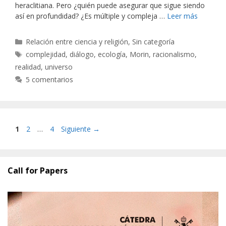
heraclitiana. Pero ¿quién puede asegurar que sigue siendo
así en profundidad? ¿Es múltiple y compleja …
Leer más
Categorías
Relación entre ciencia y religión
,
Sin categoría
Etiquetas
complejidad
,
diálogo
,
ecología
,
Morin
,
racionalismo
,
realidad
,
universo
5 comentarios
Página
Página
Página
1
2
…
4
Siguiente
→
Call for Papers