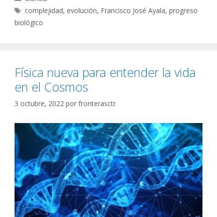
Etiquetas
complejidad
,
evolución
,
Francisco José Ayala
,
progreso
biológico
Física nueva para entender la vida
en el Cosmos
3 octubre, 2022
por
fronterasctr