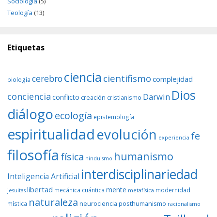
Sociología
(5)
Teología
(13)
Etiquetas
ciencia
cientifismo
cerebro
complejidad
biología
Dios
conciencia
Darwin
conflicto
creación
cristianismo
diálogo
ecología
epistemología
espiritualidad
evolución
fe
experiencia
filosofía
humanismo
física
hinduismo
interdisciplinariedad
Inteligencia Artificial
libertad
mente
mecánica cuántica
modernidad
jesuitas
metafísica
naturaleza
neurociencia
posthumanismo
mística
racionalismo