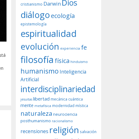
Dios
Darwin
cristianismo
diálogo
ecología
epistemología
espiritualidad
evolución
fe
experiencia
stá
filosofía
física
hinduismo
en
humanismo
Inteligencia
Artificial
interdisciplinariedad
libertad
mecánica cuántica
jesuitas
mente
modernidad
mística
metafísica
naturaleza
neurociencia
posthumanismo
racionalismo
religión
recensiones
salvación