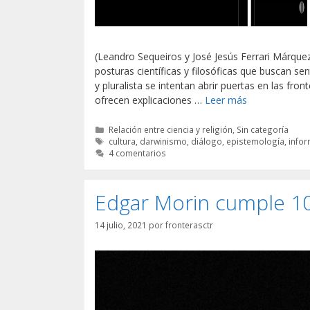
(Leandro Sequeiros y José Jesús Ferrari Márquez
posturas científicas y filosóficas que buscan se
y pluralista se intentan abrir puertas en las fron
ofrecen explicaciones …
Leer más
Categorías
Relación entre ciencia y religión
,
Sin categoría
Etiquetas
cultura
,
darwinismo
,
diálogo
,
epistemología
,
info
4 comentarios
Edgar Morin cumple 1
14 julio, 2021
por
fronterasctr