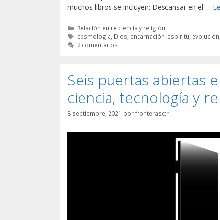
muchos libros se incluyen: Descansar en el …
L
Categorías
Relación entre ciencia y religión
Etiquetas
cosmología
,
Dios
,
encarnación
,
espíritu
,
evolución
2 comentarios
Seis puertas abiertas 
ciencia, tecnología y re
8 septiembre, 2021
por
fronterasctr