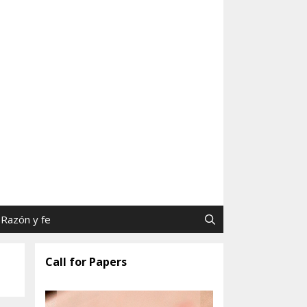
as y Jaime Tatay, SJ
Razón y fe
Call for Papers