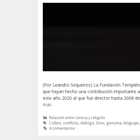
(Por Leandro Sequeiros) La Fundación Templet
que hayan hecho una contribución importante al 
este año 2020 al que fue director hasta 2008 
más
Categorías
Relación entre ciencia y religión
Etiquetas
Collins
,
conflicto
,
diálogo
,
Dios
,
genoma
,
lenguaje
4 comentarios