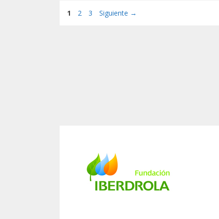
Página
Página
Página
1
2
3
Siguiente
→