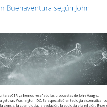
san Buenaventura según John
FronterasCTR ya hemos reseñado las propuestas de John Haught,
eorgetown, Washington, DC. Se especializó en teología sistemática, c
 ciencia, la cosmología, la evolución, la ecología y la religión. Entre 