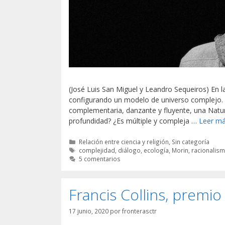
(José Luis San Miguel y Leandro Sequeiros) En las
configurando un modelo de universo complejo. E
complementaria, danzante y fluyente, una Natur
profundidad? ¿Es múltiple y compleja …
Leer m
Categorías
Relación entre ciencia y religión
,
Sin categoría
Etiquetas
complejidad
,
diálogo
,
ecología
,
Morin
,
racionalis
5 comentarios
Francis Collins, prem
17 junio, 2020
por
fronterasctr