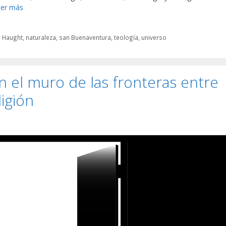
eer más
,
Haught
,
naturaleza
,
san Buenaventura
,
teología
,
universo
en el muro de las fronteras entre
ligión