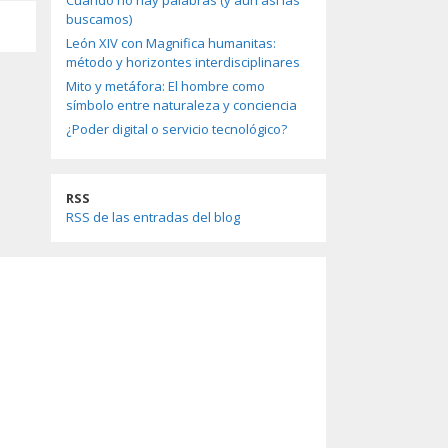
Cuando no hay palabras (y aun así las
buscamos)
León XIV con Magnifica humanitas:
método y horizontes interdisciplinares
Mito y metáfora: El hombre como
símbolo entre naturaleza y conciencia
¿Poder digital o servicio tecnológico?
RSS
RSS de las entradas del blog