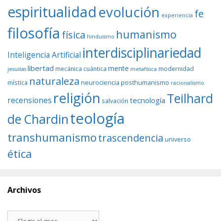
espiritualidad
evolución
fe
experiencia
filosofía
humanismo
física
hinduismo
interdisciplinariedad
Inteligencia Artificial
libertad
mente
mecánica cuántica
modernidad
jesuitas
metafísica
naturaleza
neurociencia
posthumanismo
mística
racionalismo
religión
Teilhard
recensiones
tecnología
salvación
teología
de Chardin
transhumanismo
trascendencia
universo
ética
Archivos
Archivos