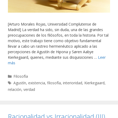
[Arturo Morales Rojas, Universidad Complutense de
Madrid] La verdad ha sido, sin duda, una de las grandes
preocupaciones de los filósofos, en toda la historia. Por tal
motivo, este trabajo tiene como objetivo fundamental
llevar a cabo un rastreo hermenéutico aplicado a las
percepciones de Agustín de Hipona y Søren Aabye
Kierkegaard, quienes, mediante sus disquisiciones …
Leer
más
Categorías
Filosofía
Etiquetas
Agustín
,
existencia
,
filosofía
,
interioridad
,
Kierkegaard
,
relación
,
verdad
Racionalidad vs Irracionalidad (III)