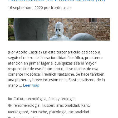
16 septiembre, 2020
por
fronterasctr
(Por Adolfo Castilla) En este tercer artículo dedicado a
seguir el rastro de la irracionalidad filosófica, prestamos
atención en primer lugar al que quizás sea el mayor
responsable de ese fenómeno o, si se quiere, de esa
corriente filosófica: Friedrich Nietzsche. Se hace también
una primera y breve incursión en el Existencialismo, de la
mano …
Leer más
Categorías
Cultura tecnológica, ética y teología
Etiquetas
fenomenología
,
Husserl
,
irracionalidad
,
Kant
,
Kierkegaard
,
Nietzsche
,
psicología
,
racionalidad