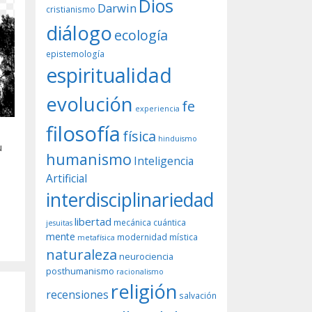
Dios
Darwin
cristianismo
diálogo
ecología
epistemología
espiritualidad
evolución
fe
experiencia
filosofía
física
hinduismo
u
humanismo
Inteligencia
Artificial
interdisciplinariedad
libertad
mecánica cuántica
jesuitas
mente
modernidad
mística
metafísica
naturaleza
neurociencia
posthumanismo
racionalismo
religión
recensiones
salvación