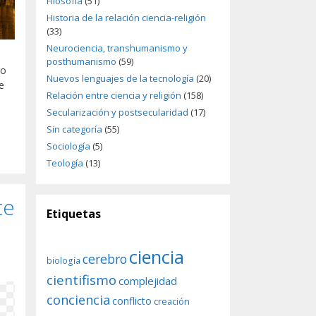
Filosofía
(51)
Historia de la relación ciencia-religión
(33)
Neurociencia, transhumanismo y
posthumanismo
(59)
mo
Nuevos lenguajes de la tecnología
(20)
e
Relación entre ciencia y religión
(158)
Secularización y postsecularidad
(17)
Sin categoría
(55)
Sociología
(5)
Teología
(13)
te
Etiquetas
ciencia
cerebro
biología
cientifismo
complejidad
conciencia
conflicto
creación