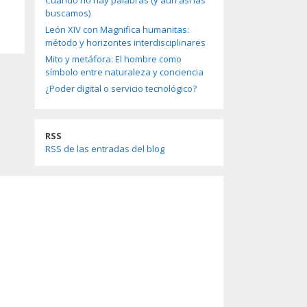
Cuando no hay palabras (y aun así las
buscamos)
León XIV con Magnifica humanitas:
método y horizontes interdisciplinares
Mito y metáfora: El hombre como
símbolo entre naturaleza y conciencia
¿Poder digital o servicio tecnológico?
RSS
RSS de las entradas del blog