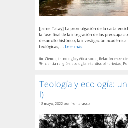
[Jaime Tatay] La promulgación de la carta encíc
la fase final de la integración de las preocupacio
desarrollo histórico, la investigación académica
teológicas, …
Leer más
Categorías
Ciencia, tecnología y ética social
,
Relación entre cie
Etiquetas
ciencia-religión
,
ecología
,
interdisciplinariedad
,
Po
Teología y ecología: u
I)
18 mayo, 2022
por
fronterasctr