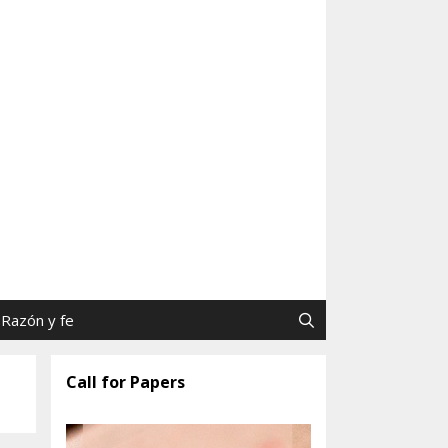
as y Jaime Tatay, SJ
Razón y fe
Call for Papers