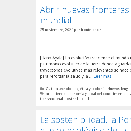
Abrir nuevas fronteras
mundial
25 noviembre, 2024
por
fronterasctr
[Hana Ayala] La evolución trasciende el mundo na
patrimonio evolutivo de la tierra donde aguarda
trayectorias evolutivas más relevantes se hace
para reforzar la salud y la …
Leer más
Categorías
Cultura tecnológica, ética y teología
,
Nuevos lengua
Etiquetas
arte
,
ciencia
,
economía global del conocimiento
,
e
transnacional
,
sostenibilidad
La sostenibilidad, la Po
el giro ecológico de la I