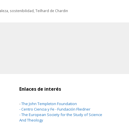
aleza
,
sostenibilidad
,
Teilhard de Chardin
Enlaces de interés
-
The John Templeton Foundation
-
Centro Ciencia y Fe - Fundación Fliedner
-
The European Society for the Study of Science
And Theology