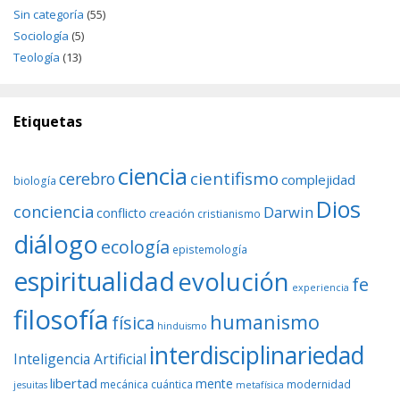
Sin categoría
(55)
Sociología
(5)
Teología
(13)
Etiquetas
ciencia
cientifismo
cerebro
complejidad
biología
Dios
conciencia
Darwin
conflicto
creación
cristianismo
diálogo
ecología
epistemología
espiritualidad
evolución
fe
experiencia
filosofía
humanismo
física
hinduismo
interdisciplinariedad
Inteligencia Artificial
libertad
mente
mecánica cuántica
modernidad
jesuitas
metafísica