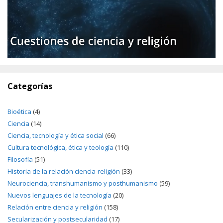
Categorías
Bioética
(4)
Ciencia
(14)
Ciencia, tecnología y ética social
(66)
Cultura tecnológica, ética y teología
(110)
Filosofía
(51)
Historia de la relación ciencia-religión
(33)
Neurociencia, transhumanismo y posthumanismo
(59)
Nuevos lenguajes de la tecnología
(20)
Relación entre ciencia y religión
(158)
Secularización y postsecularidad
(17)