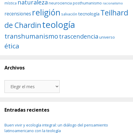
naturaleza
neurociencia
posthumanismo
mística
racionalismo
religión
Teilhard
recensiones
tecnología
salvación
teología
de Chardin
transhumanismo
trascendencia
universo
ética
Archivos
Archivos
Entradas recientes
Buen vivir y ecología integral: un diálogo del pensamiento
latinoamericano con la teología