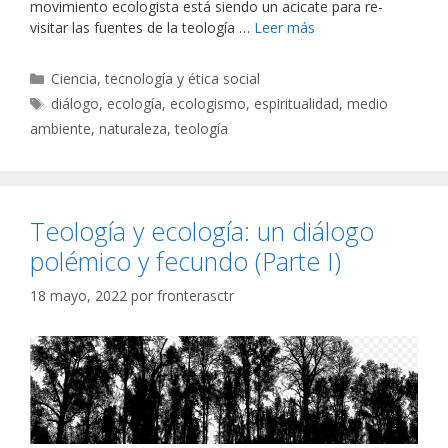
movimiento ecologista está siendo un acicate para re-
visitar las fuentes de la teología …
Leer más
Categorías
Ciencia, tecnología y ética social
Etiquetas
diálogo
,
ecología
,
ecologismo
,
espiritualidad
,
medio
ambiente
,
naturaleza
,
teología
Teología y ecología: un diálogo
polémico y fecundo (Parte I)
18 mayo, 2022
por
fronterasctr