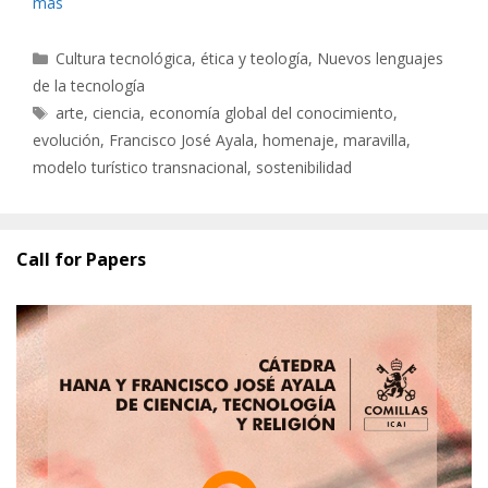
más
Categorías
Cultura tecnológica, ética y teología
,
Nuevos lenguajes
de la tecnología
Etiquetas
arte
,
ciencia
,
economía global del conocimiento
,
evolución
,
Francisco José Ayala
,
homenaje
,
maravilla
,
modelo turístico transnacional
,
sostenibilidad
Call for Papers