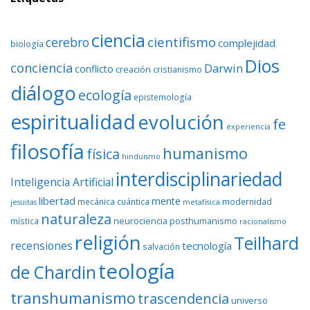
ciencia
cientifismo
cerebro
complejidad
biología
Dios
conciencia
Darwin
conflicto
creación
cristianismo
diálogo
ecología
epistemología
espiritualidad
evolución
fe
experiencia
filosofía
humanismo
física
hinduismo
interdisciplinariedad
Inteligencia Artificial
libertad
mente
mecánica cuántica
modernidad
jesuitas
metafísica
naturaleza
neurociencia
posthumanismo
mística
racionalismo
religión
Teilhard
recensiones
tecnología
salvación
teología
de Chardin
transhumanismo
trascendencia
universo