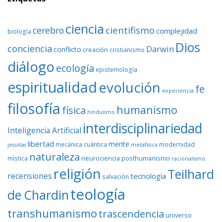
ciencia
cientifismo
cerebro
complejidad
biología
Dios
conciencia
Darwin
conflicto
creación
cristianismo
diálogo
ecología
epistemología
espiritualidad
evolución
fe
experiencia
filosofía
humanismo
física
hinduismo
interdisciplinariedad
Inteligencia Artificial
libertad
mente
mecánica cuántica
modernidad
jesuitas
metafísica
naturaleza
neurociencia
posthumanismo
mística
racionalismo
religión
Teilhard
recensiones
tecnología
salvación
teología
de Chardin
transhumanismo
trascendencia
universo