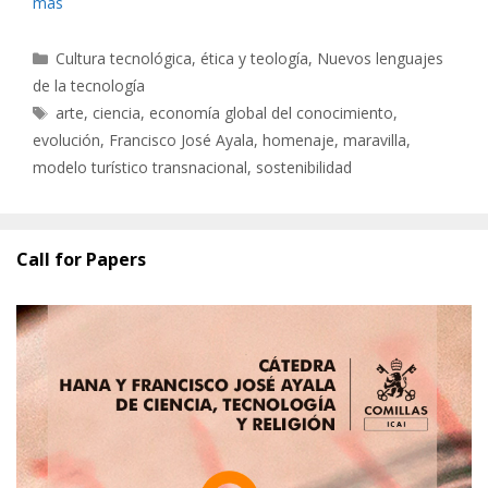
más
Categorías
Cultura tecnológica, ética y teología
,
Nuevos lenguajes
de la tecnología
Etiquetas
arte
,
ciencia
,
economía global del conocimiento
,
evolución
,
Francisco José Ayala
,
homenaje
,
maravilla
,
modelo turístico transnacional
,
sostenibilidad
Call for Papers