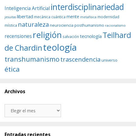
interdisciplinariedad
Inteligencia Artificial
libertad
mente
mecánica cuántica
modernidad
jesuitas
metafísica
naturaleza
neurociencia
posthumanismo
mística
racionalismo
religión
Teilhard
recensiones
tecnología
salvación
teología
de Chardin
transhumanismo
trascendencia
universo
ética
Archivos
Archivos
Entradas recientes