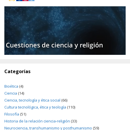
Categorías
Bioética
(4)
Ciencia
(14)
Ciencia, tecnología y ética social
(66)
Cultura tecnológica, ética y teología
(110)
Filosofía
(51)
Historia de la relación ciencia-religión
(33)
Neurociencia, transhumanismo y posthumanismo
(59)