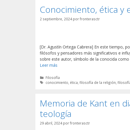
Conocimiento, ética y
2 septiembre, 2024
por
fronterasctr
[Dr. Agustín Ortega Cabrera] En este tiempo, po
filósofos y pensadores más significativos e infl
sobre este autor, símbolo de la conocida como M
Leer más
Categorías
Filosofía
Etiquetas
conocimiento
,
ética
,
filosofía de la religión
,
filosof
Memoria de Kant en diál
teología
29 abril, 2024
por
fronterasctr