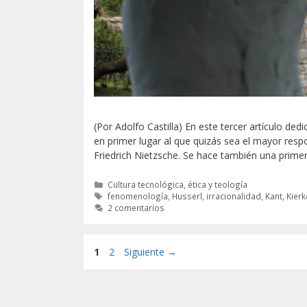
(Por Adolfo Castilla) En este tercer artículo dedi
en primer lugar al que quizás sea el mayor respo
Friedrich Nietzsche. Se hace también una primer
Categorías
Cultura tecnológica, ética y teología
Etiquetas
fenomenología
,
Husserl
,
irracionalidad
,
Kant
,
Kier
2 comentarios
Página
Página
1
2
Siguiente
→