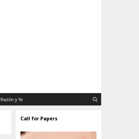
as y Jaime Tatay, SJ
Razón y fe
Call for Papers