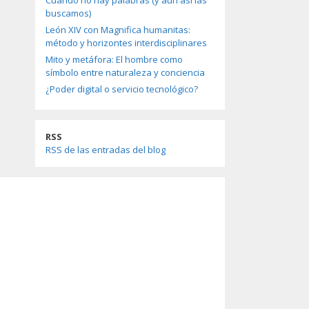
Cuando no hay palabras (y aun así las
buscamos)
León XIV con Magnifica humanitas:
método y horizontes interdisciplinares
Mito y metáfora: El hombre como
símbolo entre naturaleza y conciencia
¿Poder digital o servicio tecnológico?
RSS
RSS de las entradas del blog