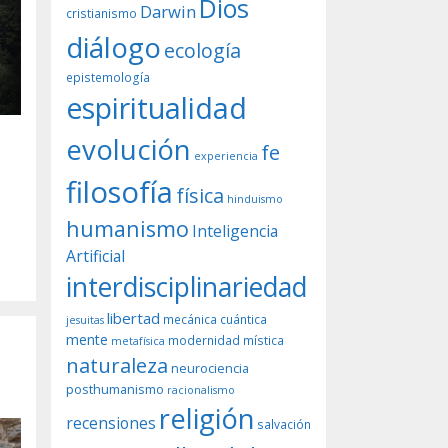
Dios
Darwin
cristianismo
diálogo
ecología
epistemología
espiritualidad
evolución
fe
experiencia
filosofía
física
hinduismo
humanismo
Inteligencia
Artificial
interdisciplinariedad
libertad
mecánica cuántica
jesuitas
mente
modernidad
mística
metafísica
naturaleza
neurociencia
posthumanismo
racionalismo
religión
recensiones
salvación