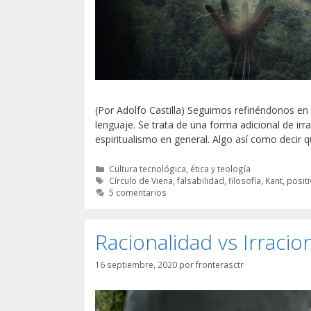
(Por Adolfo Castilla) Seguimos refiriéndonos en 
lenguaje. Se trata de una forma adicional de irr
espiritualismo en general. Algo así como decir q
Categorías
Cultura tecnológica, ética y teología
Etiquetas
Círculo de Viena
,
falsabilidad
,
filosofía
,
Kant
,
posit
5 comentarios
Racionalidad vs Irraciona
16 septiembre, 2020
por
fronterasctr