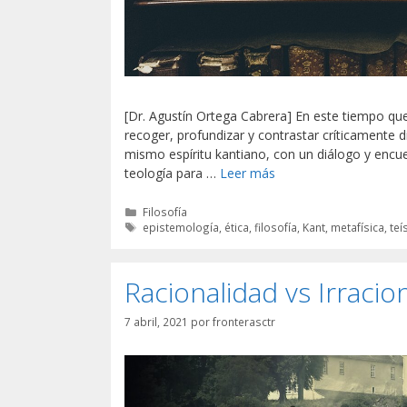
[Dr. Agustín Ortega Cabrera] En este tiempo qu
recoger, profundizar y contrastar críticamente d
mismo espíritu kantiano, con un diálogo y encuentr
teología para …
Leer más
Categorías
Filosofía
Etiquetas
epistemología
,
ética
,
filosofía
,
Kant
,
metafísica
,
te
Racionalidad vs Irracion
7 abril, 2021
por
fronterasctr