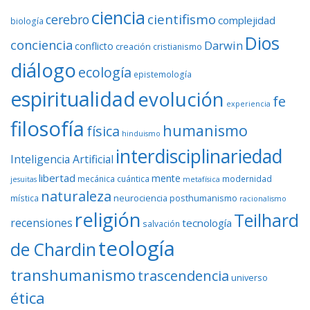
ciencia
cientifismo
cerebro
complejidad
biología
Dios
conciencia
Darwin
conflicto
creación
cristianismo
diálogo
ecología
epistemología
espiritualidad
evolución
fe
experiencia
filosofía
humanismo
física
hinduismo
interdisciplinariedad
Inteligencia Artificial
libertad
mente
mecánica cuántica
modernidad
jesuitas
metafísica
naturaleza
neurociencia
posthumanismo
mística
racionalismo
religión
Teilhard
recensiones
tecnología
salvación
teología
de Chardin
transhumanismo
trascendencia
universo
ética