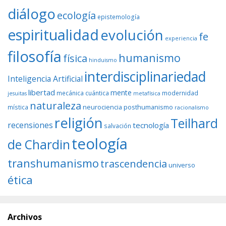
diálogo
ecología
epistemología
espiritualidad
evolución
fe
experiencia
filosofía
humanismo
física
hinduismo
interdisciplinariedad
Inteligencia Artificial
libertad
mente
mecánica cuántica
modernidad
jesuitas
metafísica
naturaleza
neurociencia
posthumanismo
mística
racionalismo
religión
Teilhard
recensiones
tecnología
salvación
teología
de Chardin
transhumanismo
trascendencia
universo
ética
Archivos