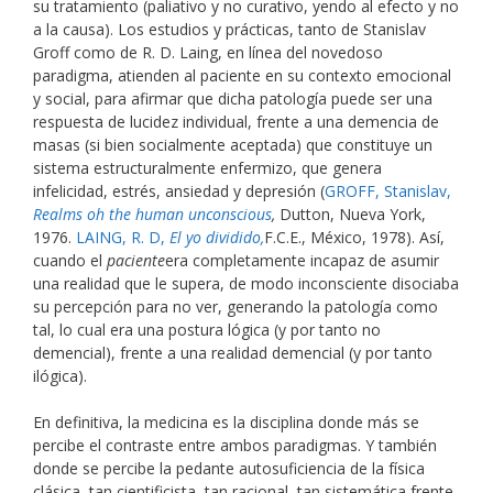
su tratamiento (paliativo y no curativo, yendo al efecto y no
a la causa). Los estudios y prácticas, tanto de Stanislav
Groff como de R. D. Laing, en línea del novedoso
paradigma, atienden al paciente en su contexto emocional
y social, para afirmar que dicha patología puede ser una
respuesta de lucidez individual, frente a una demencia de
masas (si bien socialmente aceptada) que constituye un
sistema estructuralmente enfermizo, que genera
infelicidad, estrés, ansiedad y depresión (
GROFF, Stanislav,
Realms oh the human unconscious
,
Dutton, Nueva York,
1976.
LAING, R. D,
El yo dividido,
F.C.E., México, 1978). Así,
cuando el
paciente
era completamente incapaz de asumir
una realidad que le supera, de modo inconsciente disociaba
su percepción para no ver, generando la patología como
tal, lo cual era una postura lógica (y por tanto no
demencial), frente a una realidad demencial (y por tanto
ilógica).
En definitiva, la medicina es la disciplina donde más se
percibe el contraste entre ambos paradigmas. Y también
donde se percibe la pedante autosuficiencia de la física
clásica, tan cientificista, tan racional, tan sistemática frente