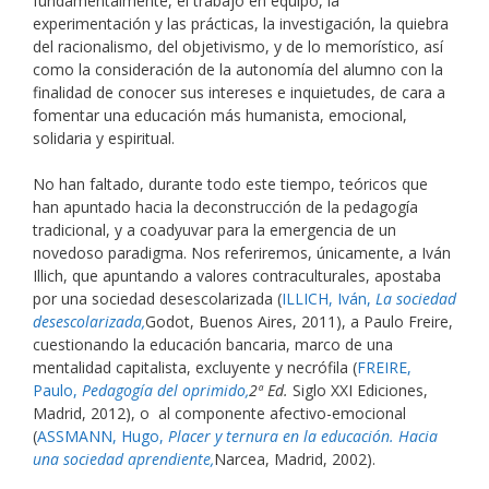
fundamentalmente, el trabajo en equipo, la
experimentación y las prácticas, la investigación, la quiebra
del racionalismo, del objetivismo, y de lo memorístico, así
como la consideración de la autonomía del alumno con la
finalidad de conocer sus intereses e inquietudes, de cara a
fomentar una educación más humanista, emocional,
solidaria y espiritual.
No han faltado, durante todo este tiempo, teóricos que
han apuntado hacia la deconstrucción de la pedagogía
tradicional, y a coadyuvar para la emergencia de un
novedoso paradigma. Nos referiremos, únicamente, a Iván
Illich, que apuntando a valores contraculturales, apostaba
por una sociedad desescolarizada (
ILLICH, Iván,
La sociedad
desescolarizada,
Godot, Buenos Aires, 2011), a Paulo Freire,
cuestionando la educación bancaria, marco de una
mentalidad capitalista, excluyente y necrófila (
FREIRE,
Paulo,
Pedagogía del oprimido,
2ª Ed.
Siglo XXI Ediciones,
Madrid, 2012), o al componente afectivo-emocional
(
ASSMANN, Hugo,
Placer y ternura en la educación. Hacia
una sociedad aprendiente,
Narcea, Madrid, 2002).