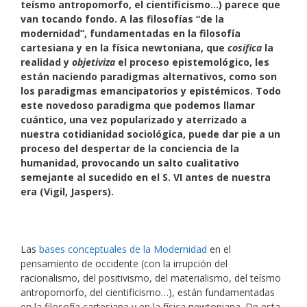
teísmo antropomorfo, el cientificismo…) parece que
van tocando fondo. A las filosofías “de la
modernidad”, fundamentadas en la filosofía
cartesiana y en la física newtoniana, que
cosifica
la
realidad y
objetiviza
el proceso epistemológico, les
están naciendo paradigmas alternativos, como son
los paradigmas emancipatorios y epistémicos. Todo
este novedoso paradigma que podemos llamar
cuántico, una vez popularizado y aterrizado a
nuestra cotidianidad sociológica, puede dar pie a un
proceso del despertar de la conciencia de la
humanidad, provocando un salto cualitativo
semejante al sucedido en el S. VI antes de nuestra
era (Vigil, Jaspers).
Las
bases conceptuales de la Modernidad
en el
pensamiento de occidente (con la irrupción del
racionalismo, del positivismo, del materialismo, del teísmo
antropomorfo, del cientificismo…), están fundamentadas
en la filosofía cartesiana y en la física newtoniana. De esta