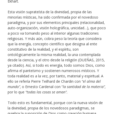
Ekhart.
Esta visión suprateísta de la divinidad, propia de las
minorías místicas, ha sido confirmada por el novedoso
paradigma, y por sus elementos principales (relacionalidad,
auto-organización, visión holográfica, unicidad…), que poco
a poco va tomando peso al interior algunas tradiciones
religiosas. Y más aún, cobra peso la teoría que considera
que la energía, concepto científico que designa al ente
constitutivo de la realidad, y el espíritu, son
ontológicamente la misma realidad, la una contemplada
desde la ciencia, y el otro desde la religión (DUEÑAS, 2015,
ya citado). Así, si todo es energía, todo somos Dios, como
afirma el panteísmo y sostienen numerosos místicos. Y
toda realidad es a la vez, por tanto, material y espiritual. A
ello se refería Pierre Teilhard de Chardin con
“el alma del
mundo”,
o Ernesto Cardenal con “
la santidad de la materia”,
por lo que
“todas las cosas se aman”.
Todo esto es fundamental, porque con la nueva visión de
la divinidad, propia de los novedosos paradigmas, se
quiebra la suposición de Dios como creación humana