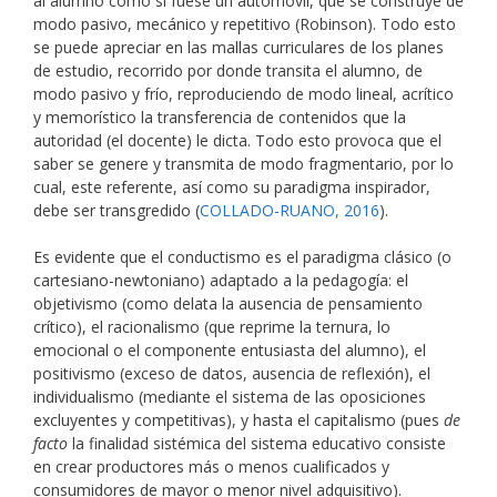
al alumno como si fuese un automóvil, que se construye de
modo pasivo, mecánico y repetitivo (Robinson). Todo esto
se puede apreciar en las mallas curriculares de los planes
de estudio, recorrido por donde transita el alumno, de
modo pasivo y frío, reproduciendo de modo lineal, acrítico
y memorístico la transferencia de contenidos que la
autoridad (el docente) le dicta. Todo esto provoca que el
saber se genere y transmita de modo fragmentario, por lo
cual, este referente, así como su paradigma inspirador,
debe ser transgredido (
COLLADO-RUANO, 2016
).
Es evidente que el conductismo es el paradigma clásico (o
cartesiano-newtoniano) adaptado a la pedagogía: el
objetivismo (como delata la ausencia de pensamiento
crítico), el racionalismo (que reprime la ternura, lo
emocional o el componente entusiasta del alumno), el
positivismo (exceso de datos, ausencia de reflexión), el
individualismo (mediante el sistema de las oposiciones
excluyentes y competitivas), y hasta el capitalismo (pues
de
facto
la finalidad sistémica del sistema educativo consiste
en crear productores más o menos cualificados y
consumidores de mayor o menor nivel adquisitivo).