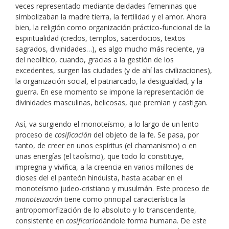
veces representado mediante deidades femeninas que
simbolizaban la madre tierra, la fertilidad y el amor. Ahora
bien, la religión como organización práctico-funcional de la
espiritualidad (credos, templos, sacerdocios, textos
sagrados, divinidades…), es algo mucho más reciente, ya
del neolítico, cuando, gracias a la gestión de los
excedentes, surgen las ciudades (y de ahí las civilizaciones),
la organización social, el patriarcado, la desigualdad, y la
guerra. En ese momento se impone la representación de
divinidades masculinas, belicosas, que premian y castigan.
Así, va surgiendo el monoteísmo, a lo largo de un lento
proceso de
cosificación
del objeto de la fe. Se pasa, por
tanto, de creer en unos espíritus (el chamanismo) o en
unas energías (el taoísmo), que todo lo constituye,
impregna y vivifica, a la creencia en varios millones de
dioses del el panteón hinduista, hasta acabar en el
monoteísmo judeo-cristiano y musulmán. Este proceso de
monoteización
tiene como principal característica la
antropomorfización de lo absoluto y lo transcendente,
consistente en
cosificarlo
dándole forma humana. De este