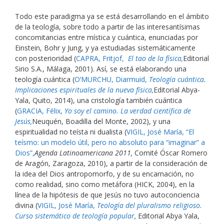
Todo este paradigma ya se está desarrollando en el ámbito
de la teología, sobre todo a partir de las interesantísimas
concomitancias entre mística y cuántica, enunciadas por
Einstein, Bohr y Jung, y ya estudiadas sistemáticamente
con posterioridad (
CAPRA, Fritjof,
El tao de la física,
Editorial
Sirio S.A., Málaga, 2001). Así, se está elaborando una
teología cuántica (
O’MURCHU, Diarmuid,
Teología cuántica.
Implicaciones espirituales de la nueva física,
Editorial Abya-
Yala, Quito, 2014), una cristología también cuántica
(
GRACIA, Félix,
Yo soy el camino. La verdad científica de
Jesús,
Neuquén, Boadilla del Monte, 2002), y una
espiritualidad no teísta ni dualista (
VIGIL, José María, “El
teísmo: un modelo útil, pero no absoluto para “imaginar” a
Dios”,
Agenda Latinoamericana 2011,
Comité Óscar Romero
de Aragón, Zaragoza, 2010), a partir de la consideración de
la idea del Dios antropomorfo, y de su encarnación, no
como realidad, sino como metáfora (HICK, 2004), en la
línea de la hipótesis de que Jesús no tuvo autoconciencia
divina (
VIGIL, José María,
Teología del pluralismo religioso.
Curso sistemático de teología popular
,
Editorial Abya Yala,