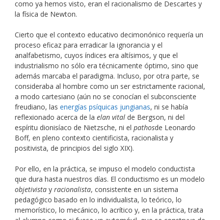
como ya hemos visto, eran el racionalismo de Descartes y
la física de Newton.
Cierto que el contexto educativo decimonónico requería un
proceso eficaz para erradicar la ignorancia y el
analfabetismo, cuyos índices era altísimos, y que el
industrialismo no sólo era técnicamente óptimo, sino que
además marcaba el paradigma. Incluso, por otra parte, se
consideraba al hombre como un ser estrictamente racional,
a modo cartesiano (aún no se conocían el subconsciente
freudiano, las
energías psíquicas jungianas
, ni se había
reflexionado acerca de la
elan vital
de Bergson, ni del
espíritu dionisíaco de Nietzsche, ni el
pathos
de Leonardo
Boff, en pleno contexto cientificista, racionalista y
positivista, de principios del siglo XIX).
Por ello, en la práctica, se impuso el modelo conductista
que dura hasta nuestros días. El conductismo es un modelo
objetivista
y
racionalista
, consistente en un sistema
pedagógico basado en lo individualista, lo teórico, lo
memorístico, lo mecánico, lo acrítico y, en la práctica, trata