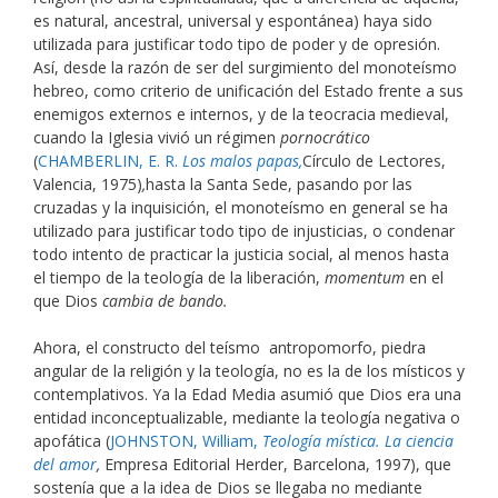
es natural, ancestral, universal y espontánea) haya sido
utilizada para justificar todo tipo de poder y de opresión.
Así, desde la razón de ser del surgimiento del monoteísmo
hebreo, como criterio de unificación del Estado frente a sus
enemigos externos e internos, y de la teocracia medieval,
cuando la Iglesia vivió un régimen
pornocrático
(
CHAMBERLIN, E. R.
Los malos papas,
Círculo de Lectores,
Valencia, 1975)
,
hasta la Santa Sede, pasando por las
cruzadas y la inquisición, el monoteísmo en general se ha
utilizado para justificar todo tipo de injusticias, o condenar
todo intento de practicar la justicia social, al menos hasta
el tiempo de la teología de la liberación,
momentum
en el
que Dios
cambia de bando.
Ahora, el constructo del teísmo antropomorfo, piedra
angular de la religión y la teología, no es la de los místicos y
contemplativos. Ya la Edad Media asumió que Dios era una
entidad inconceptualizable, mediante la teología negativa o
apofática (
JOHNSTON, William,
Teología mística. La ciencia
del amor
,
Empresa Editorial Herder, Barcelona, 1997), que
sostenía que a la idea de Dios se llegaba no mediante