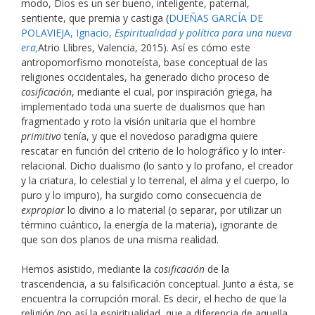
modo, Dios es un ser bueno, inteligente, paternal,
sentiente, que premia y castiga (
DUEÑAS GARCÍA DE
POLAVIEJA, Ignacio,
Espiritualidad y política para una nueva
era,
Atrio Llibres, Valencia, 2015). Así es cómo este
antropomorfismo monoteísta, base conceptual de las
religiones occidentales, ha generado dicho proceso de
cosificación
, mediante el cual, por inspiración griega, ha
implementado toda una suerte de dualismos que han
fragmentado y roto la visión unitaria que el hombre
primitivo
tenía, y que el novedoso paradigma quiere
rescatar en función del criterio de lo holográfico y lo inter-
relacional. Dicho dualismo (lo santo y lo profano, el creador
y la criatura, lo celestial y lo terrenal, el alma y el cuerpo, lo
puro y lo impuro), ha surgido como consecuencia de
expropiar
lo divino a lo material (o separar, por utilizar un
término cuántico, la energía de la materia), ignorante de
que son dos planos de una misma realidad.
Hemos asistido, mediante la
cosificación
de la
trascendencia, a su falsificación conceptual. Junto a ésta, se
encuentra la corrupción moral. Es decir, el hecho de que la
religión (no así la espiritualidad, que a diferencia de aquella,