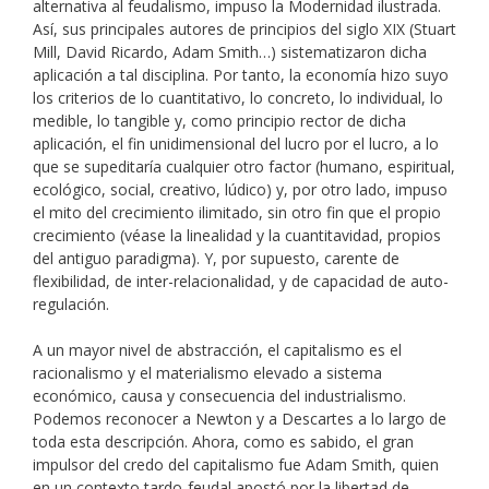
alternativa al feudalismo, impuso la Modernidad ilustrada.
Así, sus principales autores de principios del siglo XIX (Stuart
Mill, David Ricardo, Adam Smith…) sistematizaron dicha
aplicación a tal disciplina. Por tanto, la economía hizo suyo
los criterios de lo cuantitativo, lo concreto, lo individual, lo
medible, lo tangible y, como principio rector de dicha
aplicación, el fin unidimensional del lucro por el lucro, a lo
que se supeditaría cualquier otro factor (humano, espiritual,
ecológico, social, creativo, lúdico) y, por otro lado, impuso
el mito del crecimiento ilimitado, sin otro fin que el propio
crecimiento (véase la linealidad y la cuantitavidad, propios
del antiguo paradigma). Y, por supuesto, carente de
flexibilidad, de inter-relacionalidad, y de capacidad de auto-
regulación.
A un mayor nivel de abstracción, el capitalismo es el
racionalismo y el materialismo elevado a sistema
económico, causa y consecuencia del industrialismo.
Podemos reconocer a Newton y a Descartes a lo largo de
toda esta descripción. Ahora, como es sabido, el gran
impulsor del credo del capitalismo fue Adam Smith, quien
en un contexto tardo-feudal apostó por la libertad de