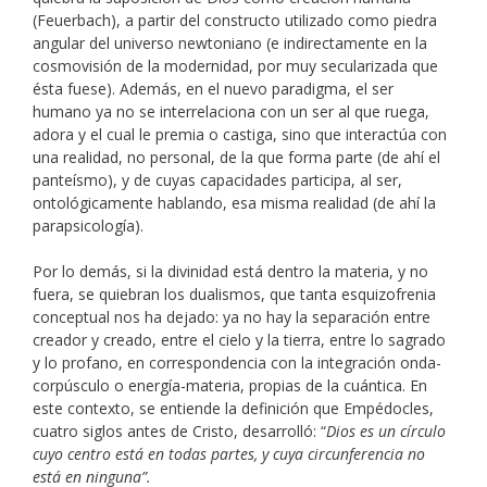
(Feuerbach), a partir del constructo utilizado como piedra
angular del universo newtoniano (e indirectamente en la
cosmovisión de la modernidad, por muy secularizada que
ésta fuese). Además, en el nuevo paradigma, el ser
humano ya no se interrelaciona con un ser al que ruega,
adora y el cual le premia o castiga, sino que interactúa con
una realidad, no personal, de la que forma parte (de ahí el
panteísmo), y de cuyas capacidades participa, al ser,
ontológicamente hablando, esa misma realidad (de ahí la
parapsicología).
Por lo demás, si la divinidad está dentro la materia, y no
fuera, se quiebran los dualismos, que tanta esquizofrenia
conceptual nos ha dejado: ya no hay la separación entre
creador y creado, entre el cielo y la tierra, entre lo sagrado
y lo profano, en correspondencia con la integración onda-
corpúsculo o energía-materia, propias de la cuántica. En
este contexto, se entiende la definición que Empédocles,
cuatro siglos antes de Cristo, desarrolló: “
Dios es un círculo
cuyo centro está en todas partes, y cuya circunferencia no
está en ninguna”.