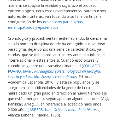
manera, se
cosifica
la realidad y
objetiviza
el proceso
epistemológico. Pero estos planteamientos, para muchos
autores de fronteras, van tocando a su fin a partir de la
configuración de los
novedosos paradigmas
emancipatorios y epistémicos.
Cronológica y procedimentalmente hablando, la ciencia ha
sido la primera disciplina donde ha emergido el novedoso
paradigma, dejándonos una serie de características, ya
citadas, que se deben aplicar a las restantes disciplinas, e
interrelacionar a éstas entre sí. Cuando esto ocurra, y
cuando se genere una transdisciplinariedad (
COLLADO-
RUANO, Javier,
Paradigmas epistemológicos en filosofía,
ciencia y educación. Ensayos cosmodernos,
Editorial
Académica Española, 2016), y ésta se popularice, y se
integre en las cotidianidades de la gente de la calle, se
habrá dado un gran paso en dirección al nuevo tiempo-eje
que está emergiendo, según apuntan algunos autores (Vigil,
Panikkar, Arregi…), en referencia al acaecido hace unos
2.600 años (
JASPERS, Karl,
Origen y meta de la historia
,
Alianza Editorial, Madrid, 1980).