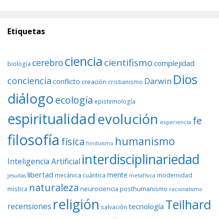
Etiquetas
ciencia
cientifismo
cerebro
complejidad
biología
Dios
conciencia
Darwin
conflicto
creación
cristianismo
diálogo
ecología
epistemología
espiritualidad
evolución
fe
experiencia
filosofía
humanismo
física
hinduismo
interdisciplinariedad
Inteligencia Artificial
libertad
mente
mecánica cuántica
modernidad
jesuitas
metafísica
naturaleza
neurociencia
posthumanismo
mística
racionalismo
religión
Teilhard
recensiones
tecnología
salvación