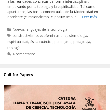
a las realidades concretas de forma interdisciplinar,
empezando por la teología y la espiritualidad. Tal como
apuntamos, las bases conceptuales de la Modernidad en
occidente (el racionalismo, el positivismo, el …
Leer más
Categorías
Nuevos lenguajes de la tecnología
Etiquetas
constructivismo
,
ecofeminismo
,
epistemología
,
espiritualidad
,
física cuántica
,
paradigma
,
pedagogía
,
teología
4 comentarios
Call for Papers