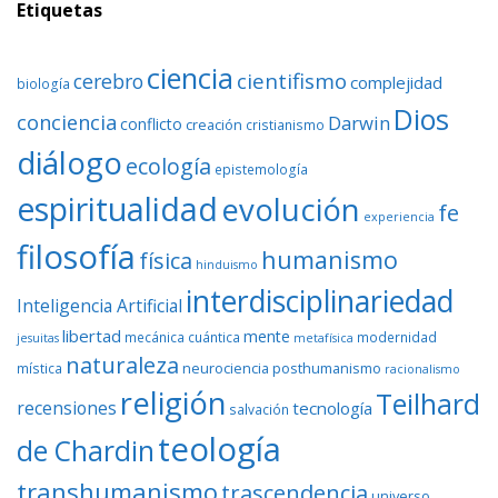
Etiquetas
ciencia
cientifismo
cerebro
complejidad
biología
Dios
conciencia
Darwin
conflicto
creación
cristianismo
diálogo
ecología
epistemología
espiritualidad
evolución
fe
experiencia
filosofía
humanismo
física
hinduismo
interdisciplinariedad
Inteligencia Artificial
libertad
mente
mecánica cuántica
modernidad
jesuitas
metafísica
naturaleza
neurociencia
posthumanismo
mística
racionalismo
religión
Teilhard
recensiones
tecnología
salvación
teología
de Chardin
transhumanismo
trascendencia
universo