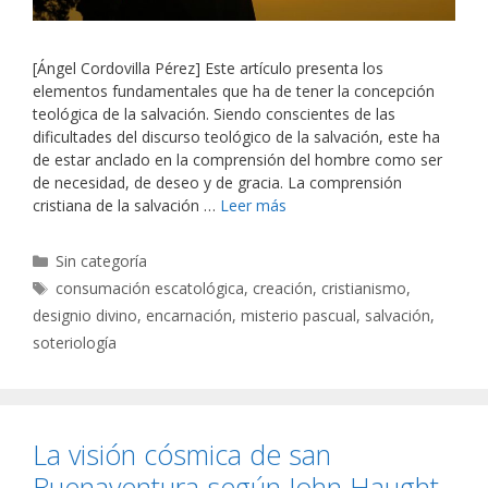
[Ángel Cordovilla Pérez] Este artículo presenta los
elementos fundamentales que ha de tener la concepción
teológica de la salvación. Siendo conscientes de las
dificultades del discurso teológico de la salvación, este ha
de estar anclado en la comprensión del hombre como ser
de necesidad, de deseo y de gracia. La comprensión
cristiana de la salvación …
Leer más
Categorías
Sin categoría
Etiquetas
consumación escatológica
,
creación
,
cristianismo
,
designio divino
,
encarnación
,
misterio pascual
,
salvación
,
soteriología
La visión cósmica de san
Buenaventura según John Haught