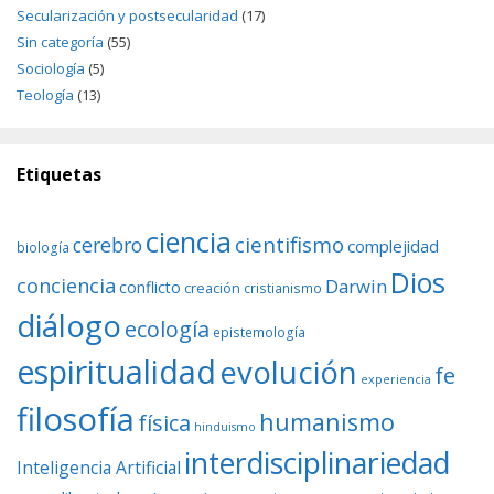
Secularización y postsecularidad
(17)
Sin categoría
(55)
Sociología
(5)
Teología
(13)
Etiquetas
ciencia
cientifismo
cerebro
complejidad
biología
Dios
conciencia
Darwin
conflicto
creación
cristianismo
diálogo
ecología
epistemología
espiritualidad
evolución
fe
experiencia
filosofía
humanismo
física
hinduismo
interdisciplinariedad
Inteligencia Artificial