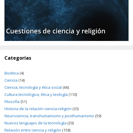
Categorías
Bioética
(4)
Ciencia
(14)
Ciencia, tecnología y ética social
(66)
Cultura tecnológica, ética y teología
(110)
Filosofía
(51)
Historia de la relación ciencia-religión
(33)
Neurociencia, transhumanismo y posthumanismo
(59)
Nuevos lenguajes de la tecnología
(20)
Relación entre ciencia y religión
(158)