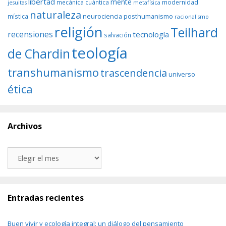
libertad
mente
mecánica cuántica
modernidad
jesuitas
metafísica
naturaleza
neurociencia
posthumanismo
mística
racionalismo
religión
Teilhard
recensiones
tecnología
salvación
teología
de Chardin
transhumanismo
trascendencia
universo
ética
Archivos
Archivos
Entradas recientes
Buen vivir y ecología integral: un diálogo del pensamiento