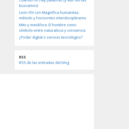
Cuando no hay palabras (y aun así las
buscamos)
León XIV con Magnifica humanitas:
método y horizontes interdisciplinares
Mito y metáfora: El hombre como
símbolo entre naturaleza y conciencia
¿Poder digital o servicio tecnológico?
RSS
RSS de las entradas del blog