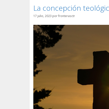
La concepción teológic
17 julio, 2023
por
fronterasctr