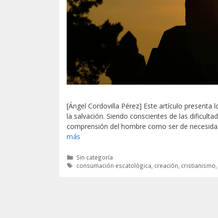
[Ángel Cordovilla Pérez] Este artículo presenta
la salvación. Siendo conscientes de las dificulta
comprensión del hombre como ser de necesidad,
más
Categorías
Sin categoría
Etiquetas
consumación escatológica
,
creación
,
cristianismo