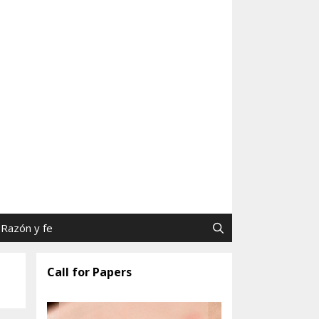
as y Jaime Tatay, SJ
Razón y fe
Call for Papers