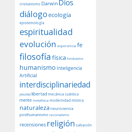
Dios
Darwin
cristianismo
diálogo
ecología
epistemología
espiritualidad
evolución
fe
experiencia
filosofía
física
hinduismo
humanismo
Inteligencia
Artificial
interdisciplinariedad
libertad
mecánica cuántica
jesuitas
mente
modernidad
mística
metafísica
naturaleza
neurociencia
posthumanismo
racionalismo
religión
recensiones
salvación