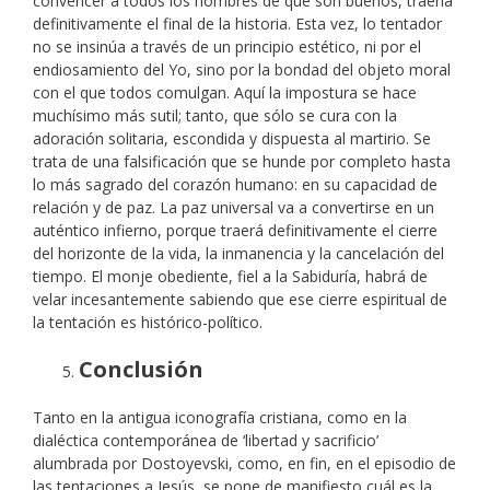
convencer a todos los hombres de que son buenos, traería
definitivamente el final de la historia. Esta vez, lo tentador
no se insinúa a través de un principio estético, ni por el
endiosamiento del Yo, sino por la bondad del objeto moral
con el que todos comulgan. Aquí la impostura se hace
muchísimo más sutil; tanto, que sólo se cura con la
adoración solitaria, escondida y dispuesta al martirio. Se
trata de una falsificación que se hunde por completo hasta
lo más sagrado del corazón humano: en su capacidad de
relación y de paz. La paz universal va a convertirse en un
auténtico infierno, porque traerá definitivamente el cierre
del horizonte de la vida, la inmanencia y la cancelación del
tiempo. El monje obediente, fiel a la Sabiduría, habrá de
velar incesantemente sabiendo que ese cierre espiritual de
la tentación es histórico-político.
Conclusión
Tanto en la antigua iconografía cristiana, como en la
dialéctica contemporánea de ‘libertad y sacrificio’
alumbrada por Dostoyevski, como, en fin, en el episodio de
las tentaciones a Jesús, se pone de manifiesto cuál es la