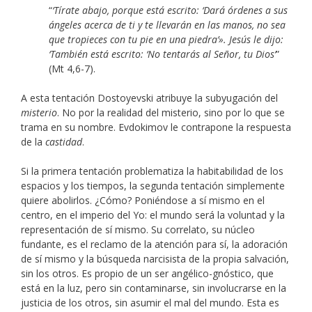
“
‘Tírate abajo, porque está escrito: ‘Dará órdenes a sus
ángeles acerca de ti y te llevarán en las manos, no sea
que tropieces con tu pie en una piedra’». Jesús le dijo:
‘También está escrito: ‘No tentarás al Señor, tu Dios’
”
(Mt 4,6-7).
A esta tentación Dostoyevski atribuye la subyugación del
misterio
. No por la realidad del misterio, sino por lo que se
trama en su nombre. Evdokimov le contrapone la respuesta
de la
castidad
.
Si la primera tentación problematiza la habitabilidad de los
espacios y los tiempos, la segunda tentación simplemente
quiere abolirlos. ¿Cómo? Poniéndose a sí mismo en el
centro, en el imperio del Yo: el mundo será la voluntad y la
representación de sí mismo. Su correlato, su núcleo
fundante, es el reclamo de la atención para sí, la adoración
de sí mismo y la búsqueda narcisista de la propia salvación,
sin los otros. Es propio de un ser angélico-gnóstico, que
está en la luz, pero sin contaminarse, sin involucrarse en la
justicia de los otros, sin asumir el mal del mundo. Esta es