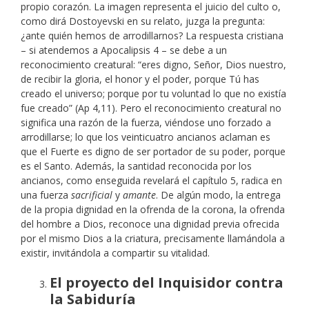
propio corazón. La imagen representa el juicio del culto o,
como dirá Dostoyevski en su relato, juzga la pregunta:
¿ante quién hemos de arrodillarnos? La respuesta cristiana
– si atendemos a Apocalipsis 4 – se debe a un
reconocimiento creatural: “eres digno, Señor, Dios nuestro,
de recibir la gloria, el honor y el poder, porque Tú has
creado el universo; porque por tu voluntad lo que no existía
fue creado” (Ap 4,11). Pero el reconocimiento creatural no
significa una razón de la fuerza, viéndose uno forzado a
arrodillarse; lo que los veinticuatro ancianos aclaman es
que el Fuerte es digno de ser portador de su poder, porque
es el Santo. Además, la santidad reconocida por los
ancianos, como enseguida revelará el capítulo 5, radica en
una fuerza
sacrificial
y
amante
. De algún modo, la entrega
de la propia dignidad en la ofrenda de la corona, la ofrenda
del hombre a Dios, reconoce una dignidad previa ofrecida
por el mismo Dios a la criatura, precisamente llamándola a
existir, invitándola a compartir su vitalidad.
El proyecto del Inquisidor contra
la Sabiduría