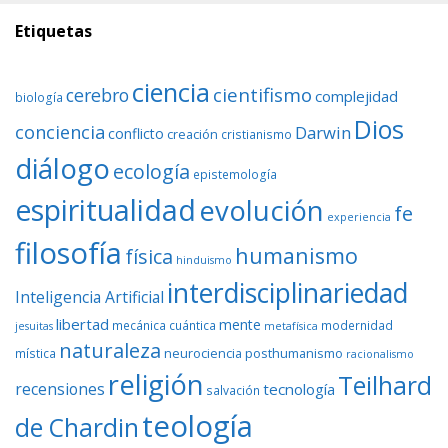
Etiquetas
ciencia
cientifismo
cerebro
complejidad
biología
Dios
conciencia
Darwin
conflicto
creación
cristianismo
diálogo
ecología
epistemología
espiritualidad
evolución
fe
experiencia
filosofía
humanismo
física
hinduismo
interdisciplinariedad
Inteligencia Artificial
libertad
mente
mecánica cuántica
modernidad
jesuitas
metafísica
naturaleza
neurociencia
posthumanismo
mística
racionalismo
religión
Teilhard
recensiones
tecnología
salvación
teología
de Chardin