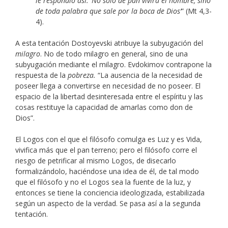
le respondió así: ‘No sólo de pan vivirá el hombre, sino
de toda palabra que sale por la boca de Dios’
” (Mt 4,3-
4).
A esta tentación Dostoyevski atribuye la subyugación del
milagro
. No de todo milagro en general, sino de una
subyugación mediante el milagro. Evdokimov contrapone la
respuesta de la
pobreza.
“La ausencia de la necesidad de
poseer llega a convertirse en necesidad de no poseer. El
espacio de la libertad desinteresada entre el espíritu y las
cosas restituye la capacidad de amarlas como don de
Dios”.
El Logos con el que el filósofo comulga es Luz y es Vida,
vivifica más que el pan terreno; pero el filósofo corre el
riesgo de petrificar al mismo Logos, de disecarlo
formalizándolo, haciéndose una idea de él, de tal modo
que el filósofo y no el Logos sea la fuente de la luz, y
entonces se tiene la conciencia ideologizada, estabilizada
según un aspecto de la verdad. Se pasa así a la segunda
tentación.