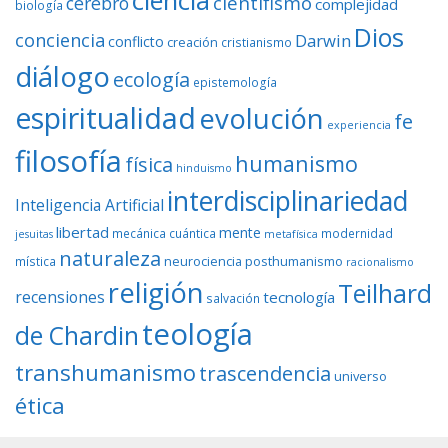
ciencia
cientifismo
cerebro
complejidad
biología
Dios
conciencia
Darwin
conflicto
creación
cristianismo
diálogo
ecología
epistemología
espiritualidad
evolución
fe
experiencia
filosofía
humanismo
física
hinduismo
interdisciplinariedad
Inteligencia Artificial
libertad
mente
mecánica cuántica
modernidad
jesuitas
metafísica
naturaleza
neurociencia
posthumanismo
mística
racionalismo
religión
Teilhard
recensiones
tecnología
salvación
teología
de Chardin
transhumanismo
trascendencia
universo
ética