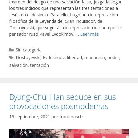
examen del riesgo de una salvación falsa, juzgada según
los tres indicios que representan las tres tentaciones a
Jesús en el desierto. Para ello, hago una interpretación
filosófica de la Leyenda del Gran Inquisidor, de
Dostoyevski, que seguirá la interpretación iniciada por el
pensador ruso Pavel Evdokimov. …
Leer más
Categorías
Sin categoría
Etiquetas
Dostoyevski
,
Evdokimov
,
libertad
,
monacato
,
poder
,
salvación
,
tentación
Byung-Chul Han seduce en sus
provocaciones posmodernas
15 septiembre, 2021
por
fronterasctr