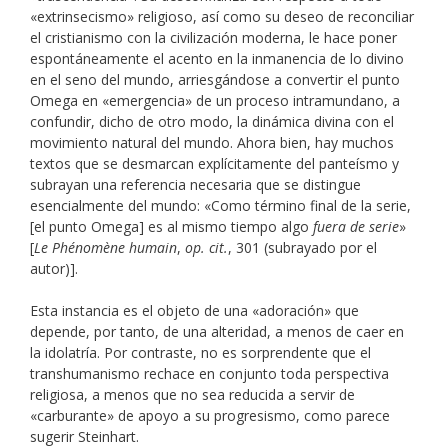
«extrinsecismo» religioso, así como su deseo de reconciliar
el cristianismo con la civilización moderna, le hace poner
espontáneamente el acento en la inmanencia de lo divino
en el seno del mundo, arriesgándose a convertir el punto
Omega en «emergencia» de un proceso intramundano, a
confundir, dicho de otro modo, la dinámica divina con el
movimiento natural del mundo. Ahora bien, hay muchos
textos que se desmarcan explícitamente del panteísmo y
subrayan una referencia necesaria que se distingue
esencialmente del mundo: «Como término final de la serie,
[el punto Omega] es al mismo tiempo algo
fuera de serie
»
[
Le Phénomène humain
,
op. cit.
, 301 (subrayado por el
autor)].
Esta instancia es el objeto de una «adoración» que
depende, por tanto, de una alteridad, a menos de caer en
la idolatría. Por contraste, no es sorprendente que el
transhumanismo rechace en conjunto toda perspectiva
religiosa, a menos que no sea reducida a servir de
«carburante» de apoyo a su progresismo, como parece
sugerir Steinhart.