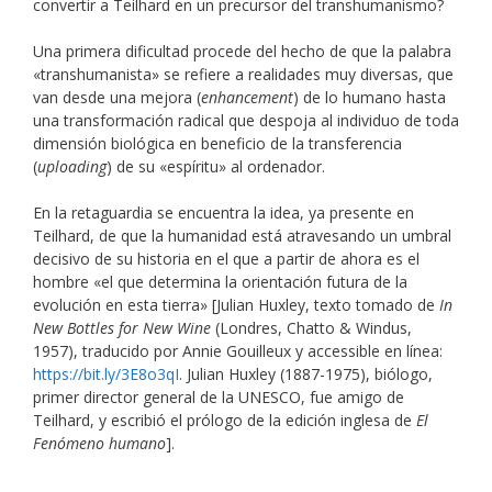
convertir a Teilhard en un precursor del transhumanismo?
Una primera dificultad procede del hecho de que la palabra
«transhumanista» se refiere a realidades muy diversas, que
van desde una mejora (
enhancement
) de lo humano hasta
una transformación radical que despoja al individuo de toda
dimensión biológica en beneficio de la transferencia
(
uploading
) de su «espíritu» al ordenador.
En la retaguardia se encuentra la idea, ya presente en
Teilhard, de que la humanidad está atravesando un umbral
decisivo de su historia en el que a partir de ahora es el
hombre «el que determina la orientación futura de la
evolución en esta tierra» [Julian Huxley, texto tomado de
In
New Bottles for New Wine
(Londres, Chatto & Windus,
1957), traducido por Annie Gouilleux y accessible en línea:
https://bit.ly/3E8o3qI
. Julian Huxley (1887-1975), biólogo,
primer director general de la UNESCO, fue amigo de
Teilhard, y escribió el prólogo de la edición inglesa de
El
Fenómeno humano
].