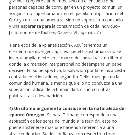
grandes conjuntos anónimos, sino en el encuentro de
personas capaces de comulgar en un proyecto común, un
«organismo superhumano» en el que «la multiplicación del
Otro ya no es una amenaza, sino un soporte, un consuelo
y una esperanza para la consumación de cada individuo»
[«La montée de l’autre»,
Oeuvres
VII,
op. cit.
, 75].
Tiene ecos de la «planetización». Aquí tenemos un
elemento de divergencia, si es que el transhumanismo se
inserta ampliamente en el marco del individualismo liberal
donde la dimensión interpersonal no desempeña un papel
decisivo. En su perspectiva, la salvación por la técnica «está
centrada en el individuo», según Ilia Delio, más que en la
comunidad humana, a menos que ello no conduzca a una
superación radical de la humanidad, dicho con otras
palabras, a su desaparición.
4) Un último argumento consiste en la naturaleza del
«punto Omega».
Si, para Teilhard, corresponde a una
aspiración de los seres del mundo a la reunión, este no
puede sostenerse más que haciendo referencia a una
«trascendencia». Su desconfianza con respecto a todo