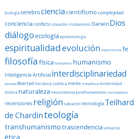
ciencia
cientifismo
cerebro
complejidad
biología
Dios
conciencia
Darwin
conflicto
creación
cristianismo
diálogo
ecología
epistemología
espiritualidad
evolución
fe
experiencia
filosofía
humanismo
física
hinduismo
interdisciplinariedad
Inteligencia Artificial
libertad
mente
mecánica cuántica
modernidad
jesuitas
metafísica
naturaleza
neurociencia
posthumanismo
mística
racionalismo
religión
Teilhard
recensiones
tecnología
salvación
teología
de Chardin
transhumanismo
trascendencia
universo
ética