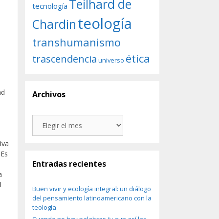
Teilhard de
tecnología
teología
Chardin
transhumanismo
ética
trascendencia
universo
ad
Archivos
Archivos
iva
 Es
Entradas recientes
a
l
Buen vivir y ecología integral: un diálogo
del pensamiento latinoamericano con la
teología