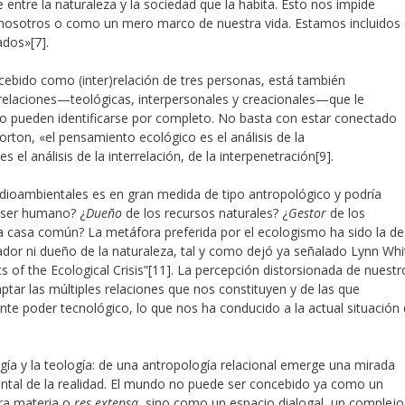
e entre la naturaleza y la sociedad que la habita. Esto nos impide
nosotros o como un mero marco de nuestra vida. Estamos incluidos
rados»
[7].
cebido como (inter)relación de tres personas, está también
 relaciones—teológicas, interpersonales y creacionales—que le
no pueden identificarse por completo. No basta con estar conectado
orton, «el pensamiento ecológico es el análisis de la
s el análisis de la interrelación, de la interpenetración
[9].
dioambientales es en gran medida de tipo antropológico y podría
l ser humano? ¿
Dueño
de los recursos naturales? ¿
Gestor
de los
a casa común? La metáfora preferida por el ecologismo ha sido la de
ador ni dueño de la naturaleza, tal y como dejó ya señalado Lynn Whi
 of the Ecological Crisis”
[11]. La percepción distorsionada de nuestr
tar las múltiples relaciones que nos constituyen y de las que
e poder tecnológico, lo que nos ha conducido a la actual situación
ogía y la teología: de una antropología relacional emerge una mirada
ental de la realidad. El mundo no puede ser concebido ya como un
ra materia o
res extensa
, sino como un espacio dialogal, un complejo