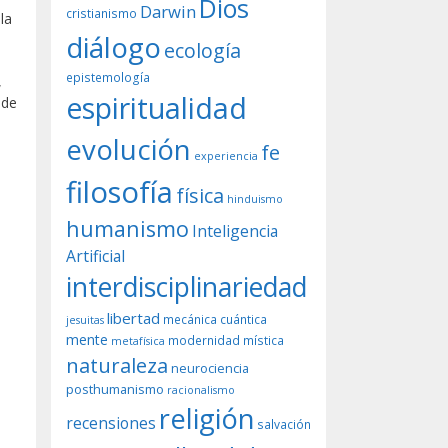
Dios
Darwin
cristianismo
la
diálogo
ecología
epistemología
,
espiritualidad
 de
evolución
fe
experiencia
filosofía
física
hinduismo
humanismo
Inteligencia
Artificial
interdisciplinariedad
libertad
mecánica cuántica
jesuitas
mente
modernidad
mística
metafísica
naturaleza
neurociencia
posthumanismo
racionalismo
religión
recensiones
salvación