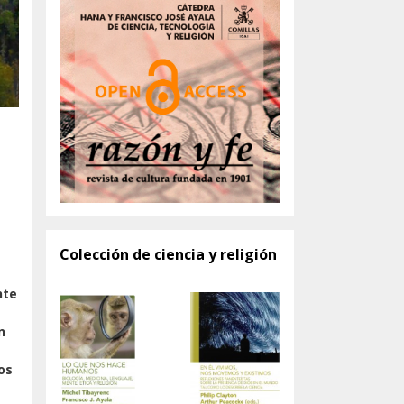
Colección de ciencia y religión
nte
n
os