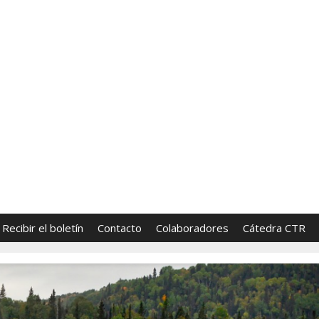
FronterasCTR
 Tecnología y Religión | Directores: Sara Lumbrer
Recibir el boletín
Contacto
Colaboradores
Cátedra CTR