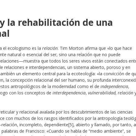
y la rehabilitación de una
nal
a el ecologismo es la
relación
. Tim Morton afirma que «lo que hace
 natural o esencial del ser, sino una relación que no puede
s relaciones—muestra que todos los seres vivos están conectados ent
e relaciones e interdependencias, un sistema abierto, poroso y en
 también un elemento central para la ecoteología: «la convicción de q
ien, la concepción relacional del ser humano, su profunda interconexi
uestos antropológicos de la modernidad como el de
independencia
,
logo con los conceptos de
interdependencia
,
vulnerabilidad, relación
 reticular y relacional avalada por los descubrimientos de las ciencias
ice con muchos de los rasgos identificados por la antropología teoló
n-relación, incompleto, dependiente
[5], abierto y llamado, por tanto, a
En palabras de Francisco: «Cuando se habla de “medio ambiente”, se