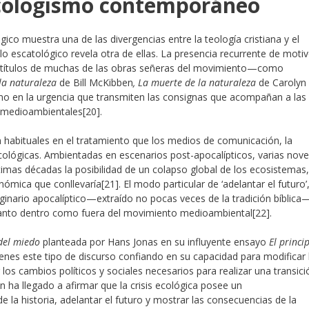
 ecologismo contemporáneo
lógico muestra una de las divergencias entre la teología cristiana y el
 lo escatológico revela otra de ellas. La presencia recurrente de moti
os títulos de muchas de las obras señeras del movimiento—como
 la naturaleza
de Bill McKibben
,
La muerte de la naturaleza
de Carolyn
 en la urgencia que transmiten las consignas que acompañan a las
s medioambientales
[20].
habituales en el tratamiento que los medios de comunicación, la
ecológicas. Ambientadas en escenarios post-apocalípticos, varias nove
ltimas décadas la posibilidad de un colapso global de los ecosistemas,
onómica que conllevaría
[21]. El modo particular de ‘adelantar el futuro’
aginario apocalíptico—extraído no pocas veces de la tradición bíblic
 tanto dentro como fuera del movimiento medioambiental
[22].
 del miedo
planteada por Hans Jonas en su influyente ensayo
El princi
enes este tipo de discurso confiando en su capacidad para modificar 
 los cambios políticos y sociales necesarios para realizar una transici
in ha llegado a afirmar que la crisis ecológica posee un
 de la historia, adelantar el futuro y mostrar las consecuencias de la