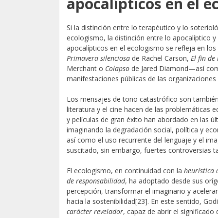
apocalípticos en el
Si la distinción entre lo terapéutico y lo soterio
ecologismo, la distinción entre lo apocalíptico y
apocalípticos en el ecologismo se refleja en l
Primavera silenciosa
de Rachel Carson,
El fin de
Merchant o
Colapso
de Jared Diamond—así como
manifestaciones públicas de las organizacione
Los mensajes de tono catastrófico son también 
literatura y el cine hacen de las problemáticas 
y películas de gran éxito han abordado en las ú
imaginando la degradación social, política y ec
así como el uso recurrente del lenguaje y el im
suscitado, sin embargo, fuertes controversias
El ecologismo, en continuidad con la
heurística
de responsabilidad
, ha adoptado desde sus oríg
percepción, transformar el imaginario y acelerar
hacia la sostenibilidad
[23]. En este sentido, God
carácter
revelador
, capaz de abrir el significado