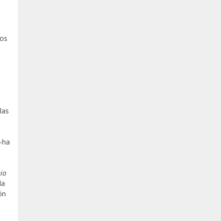
vos
las
,
a—ha
pio
la
ón