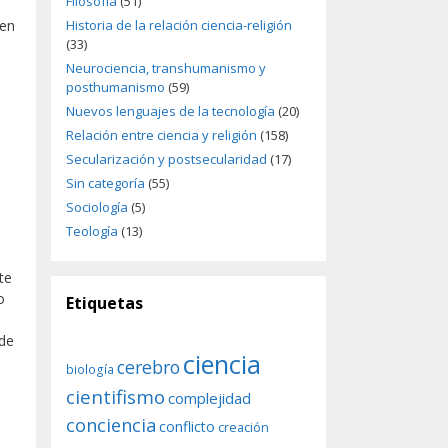
Filosofía
(51)
 en
Historia de la relación ciencia-religión
(33)
Neurociencia, transhumanismo y
posthumanismo
(59)
Nuevos lenguajes de la tecnología
(20)
Relación entre ciencia y religión
(158)
Secularización y postsecularidad
(17)
Sin categoría
(55)
Sociología
(5)
Teología
(13)
te
o
Etiquetas
 de
ciencia
cerebro
biología
cientifismo
complejidad
conciencia
conflicto
creación