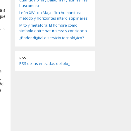
Cuando no hay palabras (y aun así las
buscamos)
a a
León XIV con Magnifica humanitas:
 que
método y horizontes interdisciplinares
Mito y metáfora: El hombre como
ías
símbolo entre naturaleza y conciencia
¿Poder digital o servicio tecnológico?
RSS
RSS de las entradas del blog
Si
,
del
a