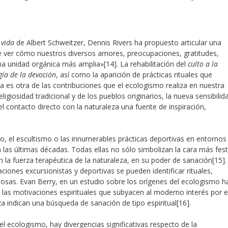
 vida
de Albert Schweitzer, Dennis Rivers ha propuesto articular una
e ver cómo nuestros diversos amores, preocupaciones, gratitudes,
na unidad orgánica más amplia»
[14]. La rehabilitación del
culto a la
gía de la devoción
, así como la aparición de prácticas rituales que
za es otra de las contribuciones que el ecologismo realiza en nuestra
ligiosidad tradicional y de los pueblos originarios, la nueva sensibilid
l contacto directo con la naturaleza una fuente de inspiración,
, el escultismo o las innumerables prácticas deportivas en entornos
 las últimas décadas. Todas ellas no sólo simbolizan la cara más fest
n la fuerza terapéutica de la naturaleza, en su poder de sanación
[15].
iones excursionistas y deportivas se pueden identificar rituales,
giosas. Evan Berry, en un estudio sobre los orígenes del ecologismo h
 las motivaciones espirituales que subyacen al moderno interés por e
za indican una búsqueda de sanación de tipo espiritual
[16].
el ecologismo, hay divergencias significativas respecto de la