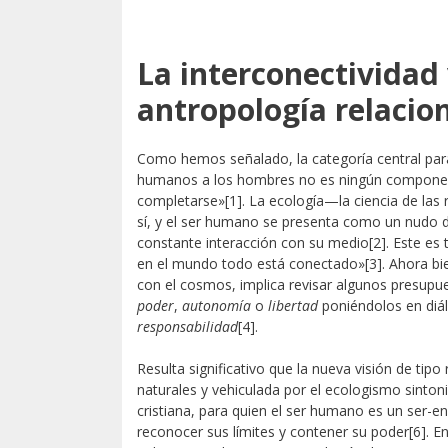
La interconectividad 
antropología relacio
Como hemos señalado, la categoría central par
humanos a los hombres no es ningún componente
completarse»
[1]. La ecología—la ciencia de la
sí, y el ser humano se presenta como un nudo d
constante interacción con su medio
[2]. Este es
en el mundo todo está conectado»
[3]. Ahora b
con el cosmos, implica revisar algunos presup
poder
,
autonomía
o
libertad
poniéndolos en diá
responsabilidad
[4].
Resulta significativo que la nueva visión de tipo
naturales y vehiculada por el ecologismo sinton
cristiana, para quien el ser humano es un ser-e
reconocer sus límites y contener su poder
[6]. 