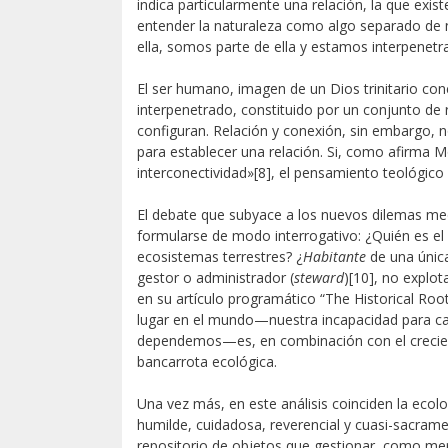
indica particularmente una relación, la que exist
entender la naturaleza como algo separado de 
ella, somos parte de ella y estamos interpenet
El ser humano, imagen de un Dios trinitario con
interpenetrado, constituido por un conjunto de
configuran. Relación y conexión, sin embargo, 
para establecer una relación. Si, como afirma M
interconectividad»
[8], el pensamiento teológico e
El debate que subyace a los nuevos dilemas me
formularse de modo interrogativo: ¿Quién es e
ecosistemas terrestres? ¿
Habitante
de una únic
gestor o administrador (
steward
)
[10], no explot
en su artículo programático “The Historical Roots
lugar en el mundo—nuestra incapacidad para cap
dependemos—es, en combinación con el crecient
bancarrota ecológica.
Una vez más, en este análisis coinciden la ecol
humilde, cuidadosa, reverencial y cuasi-sacram
repositorio de objetos que gestionar, como me