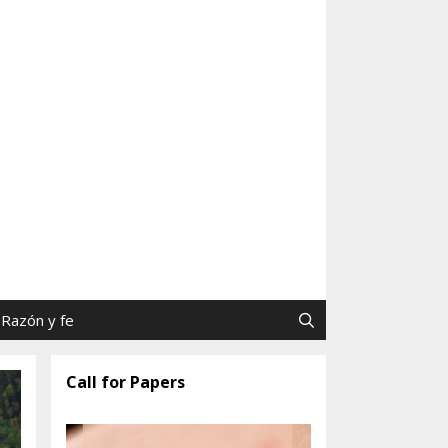
as y Jaime Tatay, SJ
Razón y fe
Call for Papers