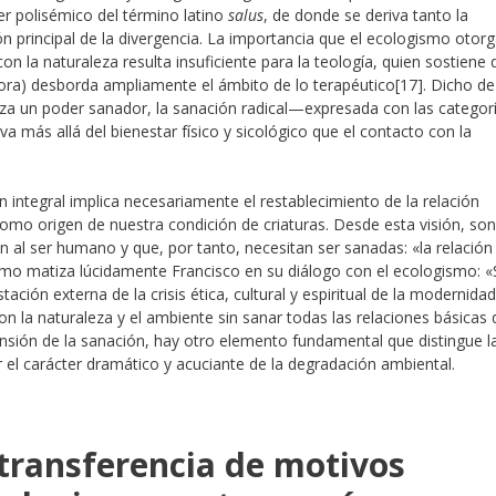
er polisémico del término latino
salus
, de donde se deriva tanto la
ón principal de la divergencia. La importancia que el ecologismo otorg
on la naturaleza resulta insuficiente para la teología, quien sostiene
tora) desborda ampliamente el ámbito de lo terapéutico
[17]. Dicho de
za un poder sanador, la sanación radical—expresada con las categor
a más allá del bienestar físico y sicológico que el contacto con la
ón integral implica necesariamente el restablecimiento de la relación
como origen de nuestra condición de criaturas. Desde esta visión, son
n al ser humano y que, por tanto, necesitan ser sanadas: «la relación
omo matiza lúcidamente Francisco en su diálogo con el ecologismo: «
ación externa de la crisis ética, cultural y espiritual de la modernidad
 la naturaleza y el ambiente sin sanar todas las relaciones básicas 
nsión de la sanación, hay otro elemento fundamental que distingue l
 el carácter dramático y acuciante de la degradación ambiental.
 transferencia de motivos