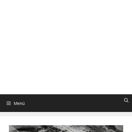
Saltar
al
FronterasCTR
contenido
Revista de Ciencia, Tecnología y Religión
| Directores: Sara Lumbreras y Jaime
Tatay, SJ
Menú