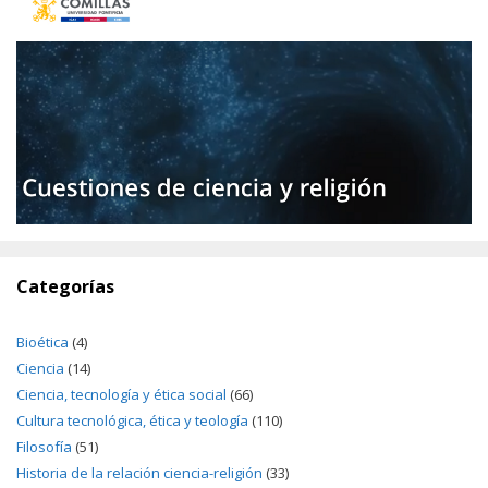
Categorías
Bioética
(4)
Ciencia
(14)
Ciencia, tecnología y ética social
(66)
Cultura tecnológica, ética y teología
(110)
Filosofía
(51)
Historia de la relación ciencia-religión
(33)