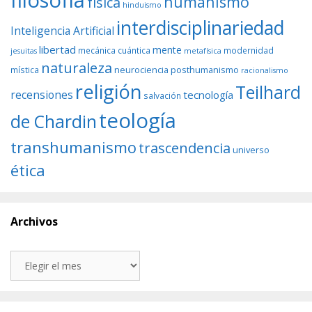
humanismo
física
hinduismo
interdisciplinariedad
Inteligencia Artificial
libertad
mente
mecánica cuántica
modernidad
jesuitas
metafísica
naturaleza
neurociencia
posthumanismo
mística
racionalismo
religión
Teilhard
recensiones
tecnología
salvación
teología
de Chardin
transhumanismo
trascendencia
universo
ética
Archivos
Archivos