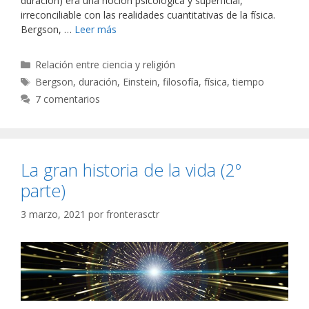
duración) era una noción psicológica y superficial,
irreconciliable con las realidades cuantitativas de la física.
Bergson, …
Leer más
Categorías
Relación entre ciencia y religión
Etiquetas
Bergson
,
duración
,
Einstein
,
filosofía
,
física
,
tiempo
7 comentarios
La gran historia de la vida (2º
parte)
3 marzo, 2021
por
fronterasctr