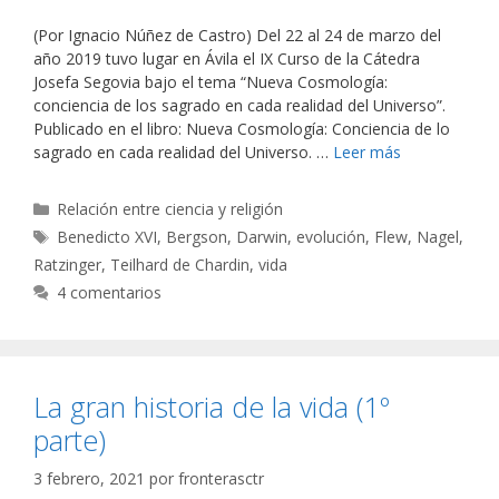
(Por Ignacio Núñez de Castro) Del 22 al 24 de marzo del
año 2019 tuvo lugar en Ávila el IX Curso de la Cátedra
Josefa Segovia bajo el tema “Nueva Cosmología:
conciencia de los sagrado en cada realidad del Universo”.
Publicado en el libro: Nueva Cosmología: Conciencia de lo
sagrado en cada realidad del Universo. …
Leer más
Categorías
Relación entre ciencia y religión
Etiquetas
Benedicto XVI
,
Bergson
,
Darwin
,
evolución
,
Flew
,
Nagel
,
Ratzinger
,
Teilhard de Chardin
,
vida
4 comentarios
La gran historia de la vida (1º
parte)
3 febrero, 2021
por
fronterasctr