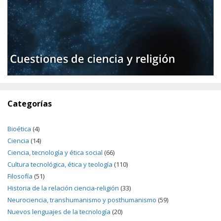
Categorías
Bioética
(4)
Ciencia
(14)
Ciencia, tecnología y ética social
(66)
Cultura tecnológica, ética y teología
(110)
Filosofía
(51)
Historia de la relación ciencia-religión
(33)
Neurociencia, transhumanismo y posthumanismo
(59)
Nuevos lenguajes de la tecnología
(20)