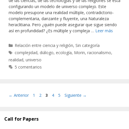
de las ciencias, de las tecnologías y de las religiones se está
configurando un modelo de universo complejo. Este
modelo presupone una realidad múltiple, contradictorio-
complementaria, danzante y fluyente, una Naturaleza
heraclitiana. Pero ¿quién puede asegurar que sigue siendo
así en profundidad? ¿Es múltiple y compleja …
Leer más
Categorías
Relación entre ciencia y religión
,
Sin categoría
Etiquetas
complejidad
,
diálogo
,
ecología
,
Morin
,
racionalismo
,
realidad
,
universo
5 comentarios
Página
Página
Página
Página
Página
←
Anterior
1
2
3
4
5
Siguiente
→
Call for Papers