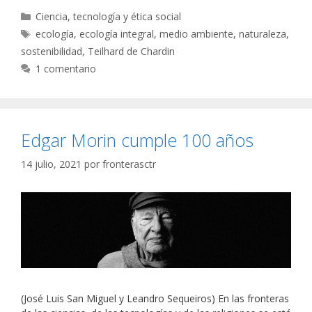
Categorías
Ciencia, tecnología y ética social
Etiquetas
ecología
,
ecología integral
,
medio ambiente
,
naturaleza
,
sostenibilidad
,
Teilhard de Chardin
1 comentario
Edgar Morin cumple 100 años
14 julio, 2021
por
fronterasctr
(José Luis San Miguel y Leandro Sequeiros) En las fronteras