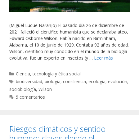
(Miguel Luque Naranjo) El pasado día 26 de diciembre de
2021 falleció el científico humanista que se declaraba ateo,
Edward Osborne Wilson. Había nacido en Birminham,
Alabama, el 10 de junio de 1929. Contaba 92 años de edad.
Wilson, científico muy conocido en el mundo de la biología
evolutiva, fue un experto en insectos (y …
Leer más
Categorías
Ciencia, tecnología y ética social
Etiquetas
biodiversidad
,
biología
,
consiliencia
,
ecología
,
evolución
,
sociobiología
,
Wilson
5 comentarios
Riesgos climáticos y sentido
humano: claves desde el