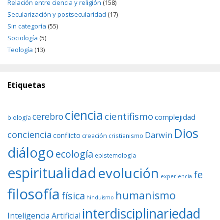
Relación entre ciencia y religión
(158)
Secularización y postsecularidad
(17)
Sin categoría
(55)
Sociología
(5)
Teología
(13)
Etiquetas
ciencia
cientifismo
cerebro
complejidad
biología
Dios
conciencia
Darwin
conflicto
creación
cristianismo
diálogo
ecología
epistemología
espiritualidad
evolución
fe
experiencia
filosofía
humanismo
física
hinduismo
interdisciplinariedad
Inteligencia Artificial