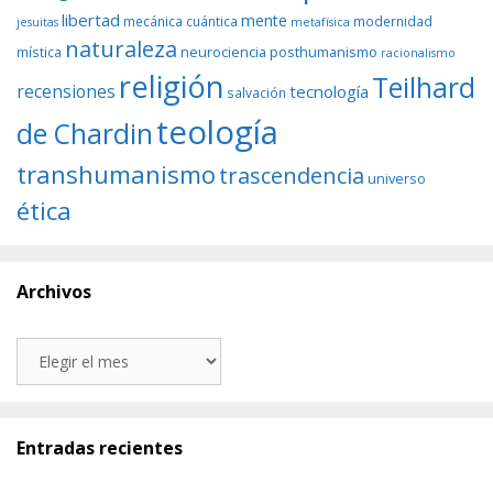
libertad
mente
mecánica cuántica
modernidad
jesuitas
metafísica
naturaleza
neurociencia
posthumanismo
mística
racionalismo
religión
Teilhard
recensiones
tecnología
salvación
teología
de Chardin
transhumanismo
trascendencia
universo
ética
Archivos
Archivos
Entradas recientes