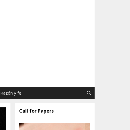
as y Jaime Tatay, SJ
Razón y fe
Call for Papers