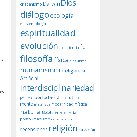
Dios
Darwin
cristianismo
diálogo
ecología
epistemología
espiritualidad
evolución
fe
experiencia
filosofía
física
, y
hinduismo
e
humanismo
Inteligencia
Artificial
interdisciplinariedad
res
libertad
mecánica cuántica
jesuitas
mente
modernidad
mística
l
metafísica
naturaleza
neurociencia
posthumanismo
racionalismo
religión
recensiones
salvación