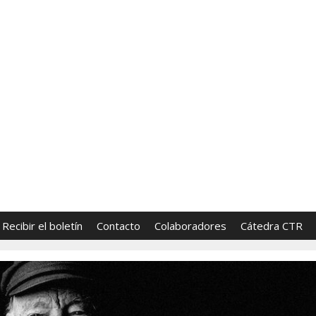
FronterasCTR
 Tecnología y Religión | Directores: Sara Lumbrer
Recibir el boletín
Contacto
Colaboradores
Cátedra CTR