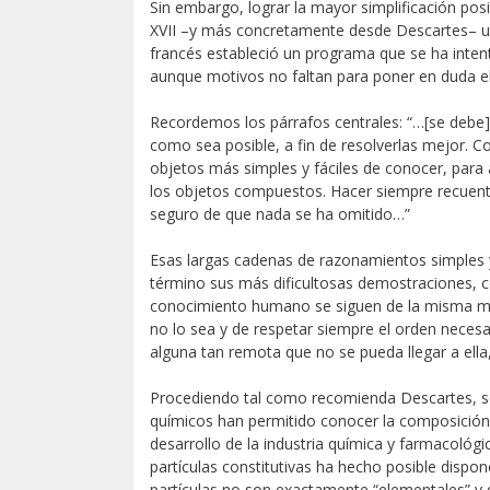
Sin embargo, lograr la mayor simplificación posi
XVII –y más concretamente desde Descartes– un o
francés estableció un programa que se ha inten
aunque motivos no faltan para poner en duda e
Recordemos los párrafos centrales: “…[se debe] 
como sea posible, a fin de resolverlas mejor.
objetos más simples y fáciles de conocer, para
los objetos compuestos. Hacer siempre recuento
seguro de que nada se ha omitido…”
Esas largas cadenas de razonamientos simples y 
término sus más dificultosas demostraciones, 
conocimiento humano se siguen de la misma man
no lo sea y de respetar siempre el orden necesa
alguna tan remota que no se pueda llegar a ella
Procediendo tal como recomienda Descartes, se 
químicos han permitido conocer la composición 
desarrollo de la industria química y farmacológ
partículas constitutivas ha hecho posible dispon
partículas no son exactamente “elementales” y 