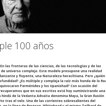
ple 100 años
En las fronteras de las ciencias, de las tecnologías y de las
 de universo complejo. Este modelo presupone una realidad
anzante y fluyente, una Naturaleza heraclitiana. Pero ¿quién
fundidad? ¿Es múltiple y compleja la raíz más honda de lo Re
 equivocaron Parménides y los Upanishad? Con ocasión del
 recuperamos que en sus escritos está hoy suministrando una
ón hindú de la Vedanta Advaita denomina Maya, la Gran Ilusión
lto tras el velo. Una de las corrientes sobresalientes del
en la línea de Bergson, Whitehead y el mismo Teilhard de