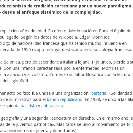
reduccionista de tradición cartesiana por un nuevo paradigma
do desde el enfoque sistémico de la complejidad.
mple cien años de edad. En efecto, Morin nació en París el 8 julio de
su legado. Según los datos de Wikipedia, Edgar Morin (de
ólogo de nacionalidad francesa que ha tenido mucho influencia en
a década de 1950 ocupó un lugar destacado en la sociología francesa.
 Salónica, pero de ascendencia italiana lejana. Hijo único, pierde a s
e. Con una infancia caracterizada por la enfermedad, Morin es un
a la aviación y al ciclismo. Comenzó su labor filosófica con la lectura 
del siglo XVIII.
imer acto político fue unirse a una organización
libertaria
, «Solidaridad
ío de suministros para el
bando republicano
​. En 1938, se unió a las fil
e izquierda
pacifista
y
antifascista
.
y geografía y una segunda licenciatura en derecho. En el mismo año, 
as de la juventud patriótica». Más tarde se unió al movimiento de
Mic
ara prisioneros de guerra y deportados).