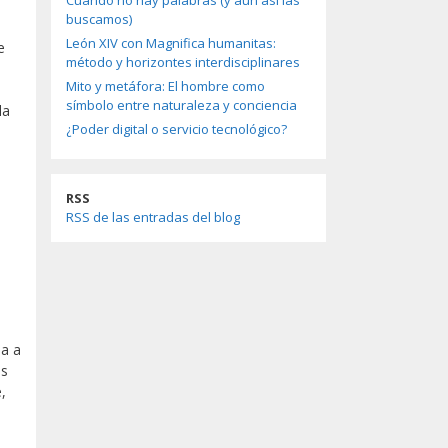
Cuando no hay palabras (y aun así las
buscamos)
León XIV con Magnifica humanitas:
e
método y horizontes interdisciplinares
Mito y metáfora: El hombre como
símbolo entre naturaleza y conciencia
la
¿Poder digital o servicio tecnológico?
RSS
RSS de las entradas del blog
a a
os
,