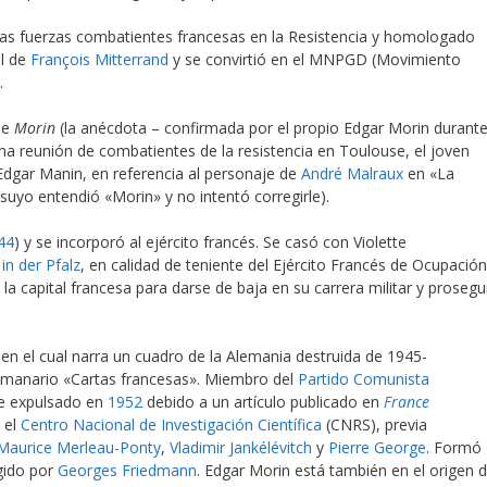
as fuerzas combatientes francesas en la Resistencia y homologado
el de
François Mitterrand
y se convirtió en el MNPGD (Movimiento
.
de
Morin
(la anécdota – confirmada por el propio Edgar Morin durant
na reunión de combatientes de la resistencia en Toulouse, el joven
dgar Manin, en referencia al personaje de
André Malraux
en «La
yo entendió «Morin» y no intentó corregirle).
44
) y se incorporó al ejército francés. Se casó con Violette
in der Pfalz
, en calidad de teniente del Ejército Francés de Ocupación
la capital francesa para darse de baja en su carrera militar y prosegu
 en el cual narra un cuadro de la Alemania destruida de 1945-
 semanario «Cartas francesas». Miembro del
Partido Comunista
e expulsado en
1952
debido a un artículo publicado en
France
 el
Centro Nacional de Investigación Científica
(CNRS), previa
Maurice Merleau-Ponty
,
Vladimir Jankélévitch
y
Pierre George
. Formó
igido por
Georges Friedmann
. Edgar Morin está también en el origen 