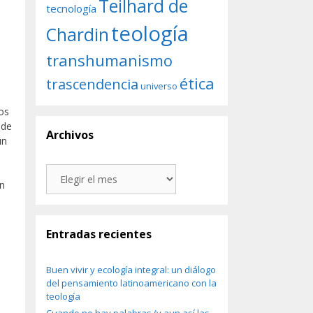
Teilhard de
tecnología
teología
Chardin
transhumanismo
ética
trascendencia
universo
os
 de
Archivos
un
Archivos
un
Entradas recientes
Buen vivir y ecología integral: un diálogo
del pensamiento latinoamericano con la
teología