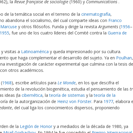
962), la
Revue française de sociologie
(1960) y
Communications
​.
po de la temática social en el terreno de la
cinematografía
,
no abandona el socialismo, del cual comparte ideas con
Franco
 Marcuse
y otros filósofos. Funda y dirige la revista
Argument
s
(
1956
–
1955
, fue uno de los cuatro líderes del Comité contra la
Guerra de
 y visitas a
Latinoamérica
y queda impresionado por su cultura.
nto que haga complementar el desarrollo del sujeto. Ya en
Poulhan
a investigación de carácter experimental que culmina con la tesis d
s con otros académicos.
(
1968
), escribe artículos para
Le Monde
, en los que descifra el
gimiento de la revolución biogenética, estudia el pensamiento de las
t
as ideas (la
cibernética
, la
teoría de sistemas
y la
teoría de la
oría de la autorganización de
Heinz von Förster
. Para
1977
, elabora e
pedante
, del cual liga los conocimientos dispersos, proponiendo
rden de la
Legión de Honor
y a mediados de la década de 1980, ya
de
Mijaíl Gorbachov
. En 1994 le fue concedido el
Premio Internacional