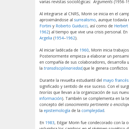
varias revistas sociológicas:
Arguments
(1956-1
Al integrarse al CNRS, Morin se inicia en el cam
aproximándose al
surrealismo
, aunque todavía 
Fortini
y
Roberto Guiducci
, así como de
Herbert
1962
) al tiempo que vive una crisis personal. En
Argelia
(
1954
–
1962
).
Al iniciar ladécada de
1960
, Morin inicia trabajos
Posteriormente empieza a elaborar un pensamie
en compañía de sus colaboradores, desarrolla un
la
transdisciplinariedad,
que le genera conflicto
Durante la revuelta estudiantil del
mayo francés
significado y sentido de ese suceso. Con el sur
teorías
que llevan a la organización de sus nuev
información
). También se complementa en la te
concepto del
conocimiento pertinente o enciclo
la
epistemología
de la
complejidad
.
En
1983
, Edgar Morin fue condecorado con la o
vislumbra los cambios en el régimen soviético 