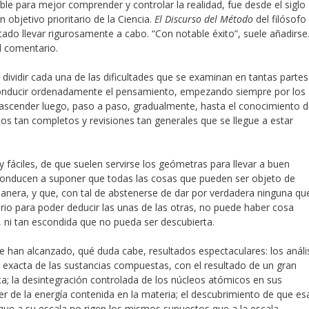
ble para mejor comprender y controlar la realidad, fue desde el siglo
bjetivo prioritario de la Ciencia.
El Discurso del Método
del filósofo
tado llevar rigurosamente a cabo. “Con notable éxito”, suele añadirs
l comentario.
dividir cada una de las dificultades que se examinan en tantas partes
 Conducir ordenadamente el pensamiento, empezando siempre por los
 ascender luego, paso a paso, gradualmente, hasta el conocimiento 
s tan completos y revisiones tan generales que se llegue a estar
fáciles, de que suelen servirse los geómetras para llevar a buen
conducen a suponer que todas las cosas que pueden ser objeto de
era, y que, con tal de abstenerse de dar por verdadera ninguna qu
rio para poder deducir las unas de las otras, no puede haber cosa
, ni tan escondida que no pueda ser descubierta.
han alcanzado, qué duda cabe, resultados espectaculares: los análi
exacta de las sustancias compuestas, con el resultado de un gran
ica; la desintegración controlada de los núcleos atómicos en sus
er de la energía contenida en la materia; el descubrimiento de que es
que a su escala no rigen los mismos supuestos que a la escala