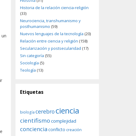
Filosofía
(51)
Historia de la relación ciencia-religión
(33)
Neurociencia, transhumanismo y
posthumanismo
(59)
Nuevos lenguajes de la tecnología
(20)
e un
Relación entre ciencia y religión
(158)
Secularización y postsecularidad
(17)
Sin categoría
(55)
Sociología
(5)
Teología
(13)
ir
Etiquetas
ciencia
cerebro
biología
cientifismo
complejidad
conciencia
conflicto
creación
de