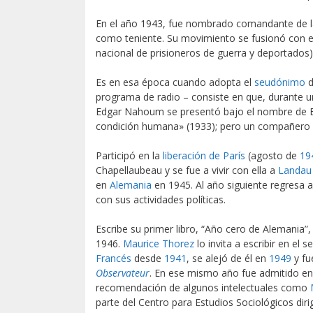
En el año 1943, fue nombrado comandante de l
como teniente​. Su movimiento se fusionó con 
nacional de prisioneros de guerra y deportados)
Es en esa época cuando adopta el
seudónimo
programa de radio​ – consiste en que, durante u
Edgar Nahoum se presentó bajo el nombre de E
condición humana» (1933); pero un compañero su
Participó en la
liberación de París
(agosto de
19
Chapellaubeau y se fue a vivir con ella a
Landau 
en
Alemania
en 1945. Al año siguiente regresa a 
con sus actividades políticas.
Escribe su primer libro, “Año cero de Alemania”,
1946.
Maurice Thorez
lo invita a escribir en el
Francés
desde
1941
, se alejó de él en
1949
y fu
Observateur
. En ese mismo año fue admitido en
recomendación de algunos intelectuales como
parte del Centro para Estudios Sociológicos dir