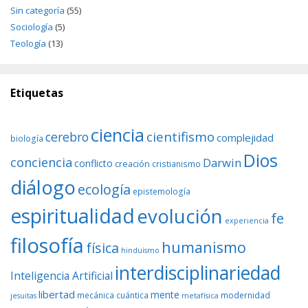
Sin categoría
(55)
Sociología
(5)
Teología
(13)
Etiquetas
ciencia
cientifismo
cerebro
complejidad
biología
Dios
conciencia
Darwin
conflicto
creación
cristianismo
diálogo
ecología
epistemología
espiritualidad
evolución
fe
experiencia
filosofía
humanismo
física
hinduismo
interdisciplinariedad
Inteligencia Artificial
libertad
mente
mecánica cuántica
modernidad
jesuitas
metafísica