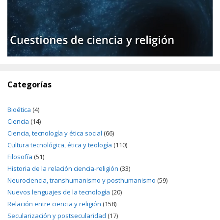
Categorías
Bioética
(4)
Ciencia
(14)
Ciencia, tecnología y ética social
(66)
Cultura tecnológica, ética y teología
(110)
Filosofía
(51)
Historia de la relación ciencia-religión
(33)
Neurociencia, transhumanismo y posthumanismo
(59)
Nuevos lenguajes de la tecnología
(20)
Relación entre ciencia y religión
(158)
Secularización y postsecularidad
(17)