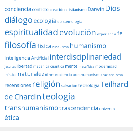
Dios
conciencia
Darwin
conflicto
creación
cristianismo
diálogo
ecología
epistemología
espiritualidad
evolución
fe
experiencia
filosofía
humanismo
física
hinduismo
interdisciplinariedad
Inteligencia Artificial
libertad
mente
mecánica cuántica
modernidad
jesuitas
metafísica
naturaleza
neurociencia
posthumanismo
mística
racionalismo
religión
Teilhard
recensiones
tecnología
salvación
teología
de Chardin
transhumanismo
trascendencia
universo
ética