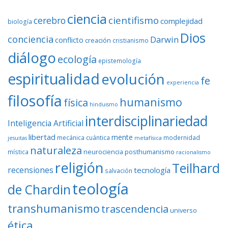
ciencia
cientifismo
cerebro
complejidad
biología
Dios
conciencia
Darwin
conflicto
creación
cristianismo
diálogo
ecología
epistemología
espiritualidad
evolución
fe
experiencia
filosofía
humanismo
física
hinduismo
interdisciplinariedad
Inteligencia Artificial
libertad
mente
mecánica cuántica
modernidad
jesuitas
metafísica
naturaleza
neurociencia
posthumanismo
mística
racionalismo
religión
Teilhard
recensiones
tecnología
salvación
teología
de Chardin
transhumanismo
trascendencia
universo
ética