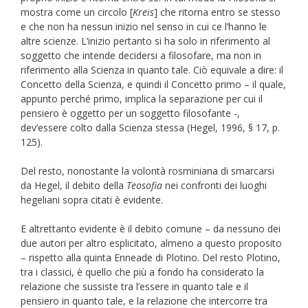
mostra come un circolo [
Kreis
] che ritorna entro se stesso
e che non ha nessun inizio nel senso in cui ce l’hanno le
altre scienze. L’inizio pertanto si ha solo in riferimento al
soggetto che intende decidersi a filosofare, ma non in
riferimento alla Scienza in quanto tale. Ciò equivale a dire: il
Concetto della Scienza, e quindi il Concetto primo – il quale,
appunto perché primo, implica la separazione per cui il
pensiero è oggetto per un soggetto filosofante -,
dev’essere colto dalla Scienza stessa (Hegel, 1996, § 17, p.
125).
Del resto, nonostante la volontà rosminiana di smarcarsi
da Hegel, il debito della
Teosofia
nei confronti dei luoghi
hegeliani sopra citati è evidente.
E altrettanto evidente è il debito comune – da nessuno dei
due autori per altro esplicitato, almeno a questo proposito
– rispetto alla quinta Enneade di Plotino. Del resto Plotino,
tra i classici, è quello che più a fondo ha considerato la
relazione che sussiste tra l’essere in quanto tale e il
pensiero in quanto tale, e la relazione che intercorre tra