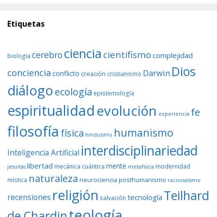
Etiquetas
ciencia
cientifismo
cerebro
complejidad
biología
Dios
conciencia
Darwin
conflicto
creación
cristianismo
diálogo
ecología
epistemología
espiritualidad
evolución
fe
experiencia
filosofía
humanismo
física
hinduismo
interdisciplinariedad
Inteligencia Artificial
libertad
mente
mecánica cuántica
modernidad
jesuitas
metafísica
naturaleza
neurociencia
posthumanismo
mística
racionalismo
religión
Teilhard
recensiones
tecnología
salvación
teología
de Chardin