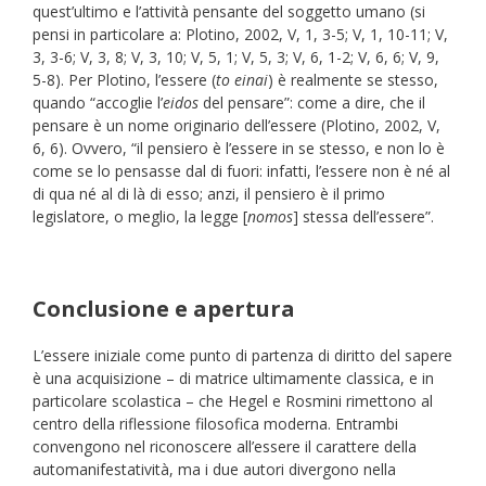
quest’ultimo e l’attività pensante del soggetto umano (si
pensi in particolare a: Plotino, 2002, V, 1, 3-5; V, 1, 10-11; V,
3, 3-6; V, 3, 8; V, 3, 10; V, 5, 1; V, 5, 3; V, 6, 1-2; V, 6, 6; V, 9,
5-8). Per Plotino, l’essere (
to einai
) è realmente se stesso,
quando “accoglie l’
eidos
del pensare”: come a dire, che il
pensare è un nome originario dell’essere (Plotino, 2002, V,
6, 6). Ovvero, “il pensiero è l’essere in se stesso, e non lo è
come se lo pensasse dal di fuori: infatti, l’essere non è né al
di qua né al di là di esso; anzi, il pensiero è il primo
legislatore, o meglio, la legge [
nomos
] stessa dell’essere”.
Conclusione e apertura
L’essere iniziale come punto di partenza di diritto del sapere
è una acquisizione – di matrice ultimamente classica, e in
particolare scolastica – che Hegel e Rosmini rimettono al
centro della riflessione filosofica moderna. Entrambi
convengono nel riconoscere all’essere il carattere della
automanifestatività, ma i due autori divergono nella