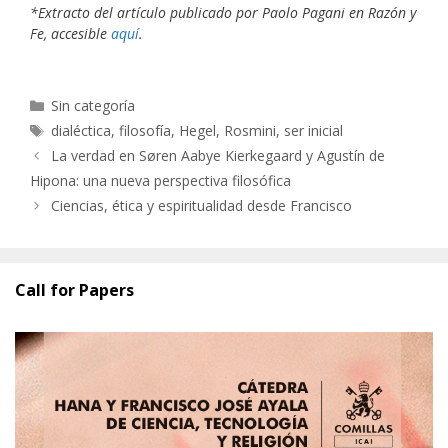
*Extracto del artículo publicado por Paolo Pagani en Razón y
Fe, accesible
aquí
.
Categorías
Sin categoría
Etiquetas
dialéctica
,
filosofía
,
Hegel
,
Rosmini
,
ser inicial
La verdad en Søren Aabye Kierkegaard y Agustín de
Hipona: una nueva perspectiva filosófica
Ciencias, ética y espiritualidad desde Francisco
Call for Papers