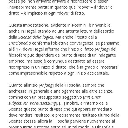
possa poi non arrivare: arrivare a riconoscere di esser
inevitabilmente partiti; in quanto quel “dove” – il “dove” di
diritto – è implicito in ogni “dove” di fatto.
Questa impostazione, evidente in Rosmini, è rinvenibile
anche in Hegel, stando ad una attenta lettura dell’esordio
della
Scienza della logica
. Ma anche il testo della
Enciclopedia
conferma l’obiettiva convergenza, se pensiamo
al § 17, dove Hegel afferma che l’inizio di fatto (
Anfang
) del
filosofare può dipendere dal punto di vista di un indagante
empirico; ma esso è comunque destinato ad essere
ricompreso in un inizio di diritto, che è in grado di mostrarsi
come imprescindibile rispetto a ogni inizio accidentale.
Quanto all’inizio [
Anfang
] della Filosofia, sembra che
anch’essa, in generale e analogamente alle altre scienze,
cominci con un presupposto soggettivo [
mit einer
subjektiven Voraussetzung
]. […] Inoltre, all’interno della
Scienza questo punto di vista che qui appare immediato
deve rendersi risultato, e precisamente risultato ultimo della
Scienza stessa: allora la Filosofia perviene nuovamente al
proprio inizio e ritorna entro sé. In tal modo la Filosofia si