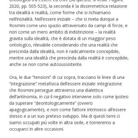
2020, pp. 505-523), la seconda è la dissimmetrica relazione
tra idealità e realità, come forme che si richiamano
nell’inizialità. Nell’essere iniziale – che si rivela dunque a
Rosmini come uno spazio attraversato da campi di forze, e
non come un mero ambito di indistinzione – la realità
gravita sulla idealità, che è dotata di un maggior peso
ontologico, rilevabile considerando che una realità che
prescinda dalla idealità, non è radicalmente concepibile,
mentre una idealità che prescinda dalla realità è concepibile,
anche se non come autosussistente.
Ora, le due “tensioni” di cui sopra, tracciano le linee di una
“integrazione” metafisica dell’essere iniziale: integrazione
che Rosmini persegue attraverso una dialettica
dell’antinomia, in cui il negativo interviene solo come ipotesi
da superare “deontologicamente” (ovvero
apagogicamente), e non come fattore intrinseco all’essere
stesso e a un suo preteso sviluppo. Ma di questi temi ci
siamo occupati più volte in altra sede, e torneremo a
occuparci in altre occasioni.