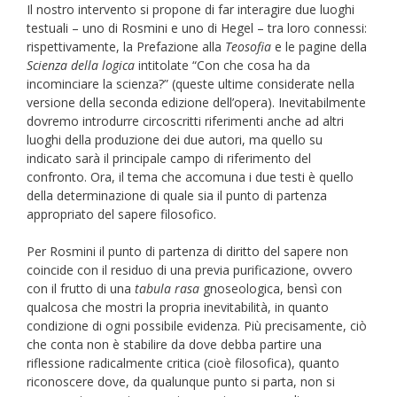
Il nostro intervento si propone di far interagire due luoghi
testuali – uno di Rosmini e uno di Hegel – tra loro connessi:
rispettivamente, la Prefazione alla
Teosofia
e le pagine della
Scienza della logica
intitolate “Con che cosa ha da
incominciare la scienza?” (queste ultime considerate nella
versione della seconda edizione dell’opera). Inevitabilmente
dovremo introdurre circoscritti riferimenti anche ad altri
luoghi della produzione dei due autori, ma quello su
indicato sarà il principale campo di riferimento del
confronto. Ora, il tema che accomuna i due testi è quello
della determinazione di quale sia il punto di partenza
appropriato del sapere filosofico.
Per Rosmini il punto di partenza di diritto del sapere non
coincide con il residuo di una previa purificazione, ovvero
con il frutto di una
tabula rasa
gnoseologica, bensì con
qualcosa che mostri la propria inevitabilità, in quanto
condizione di ogni possibile evidenza. Più precisamente, ciò
che conta non è stabilire da dove debba partire una
riflessione radicalmente critica (cioè filosofica), quanto
riconoscere dove, da qualunque punto si parta, non si