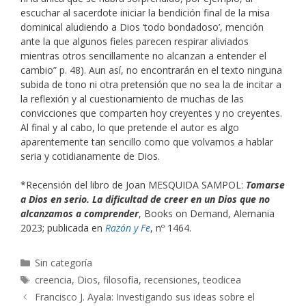
escuchar al sacerdote iniciar la bendición final de la misa
dominical aludiendo a Dios ‘todo bondadoso’, mención
ante la que algunos fieles parecen respirar aliviados
mientras otros sencillamente no alcanzan a entender el
cambio” p. 48). Aun así, no encontrarán en el texto ninguna
subida de tono ni otra pretensión que no sea la de incitar a
la reflexión y al cuestionamiento de muchas de las
convicciones que comparten hoy creyentes y no creyentes.
Al final y al cabo, lo que pretende el autor es algo
aparentemente tan sencillo como que volvamos a hablar
seria y cotidianamente de Dios.
*Recensión del libro de Joan MESQUIDA SAMPOL:
Tomarse
a Dios en serio. La dificultad de creer en un Dios que no
alcanzamos a comprender
, Books on Demand, Alemania
2023; publicada en
Razón y Fe
, nº 1464.
Categorías
Sin categoría
Etiquetas
creencia
,
Dios
,
filosofía
,
recensiones
,
teodicea
Francisco J. Ayala: Investigando sus ideas sobre el