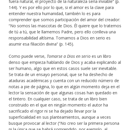
fuera natural, el proyecto de la naturaleza sería inviable” (p.
144). Y es por ello por lo que, si el amor es la clave para
entender nuestra humanidad, también lo es para
comprender que somos participación del amor del creador:
“No somos las mascotas de Dios. Él quiere que lo tratemos
de tú a tú, que le llamemos Padre, pero ello conlleva una
responsabilidad altísima. Tomarnos a Dios en serio es
asumir esa filiación divina” (p. 145).
Como puede verse,
Tomarse a Dios en serio
es un libro
denso que empieza hablando de Dios y acaba explicando al
ser humano, algo que en estos casos suele ser inevitable.
Se trata de un ensayo personal, que se ha deshecho de
ataduras académicas y cuenta con un reducido número de
notas a pie de página, lo que en algún momento deja en el
lector la sensación de que algunas cosas han quedado en
el tintero. En cualquier caso, se trata de un libro bien
construido en el que en ningún momento el autor ha
sacrificado el rigor ni se ha dejado llevar por la
superficialidad en sus planteamientos, aunque a veces
busque provocar al lector (“No creo ser la primera persona
ni la única que se habrá sorprendido, por ejemplo, al