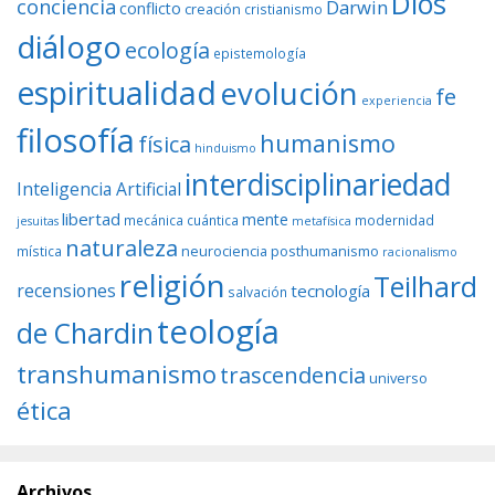
Dios
conciencia
Darwin
conflicto
creación
cristianismo
diálogo
ecología
epistemología
espiritualidad
evolución
fe
experiencia
filosofía
humanismo
física
hinduismo
interdisciplinariedad
Inteligencia Artificial
libertad
mente
mecánica cuántica
modernidad
jesuitas
metafísica
naturaleza
neurociencia
posthumanismo
mística
racionalismo
religión
Teilhard
recensiones
tecnología
salvación
teología
de Chardin
transhumanismo
trascendencia
universo
ética
Archivos