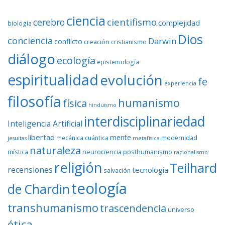
ciencia
cientifismo
cerebro
complejidad
biología
Dios
conciencia
Darwin
conflicto
creación
cristianismo
diálogo
ecología
epistemología
espiritualidad
evolución
fe
experiencia
filosofía
humanismo
física
hinduismo
interdisciplinariedad
Inteligencia Artificial
libertad
mente
mecánica cuántica
modernidad
jesuitas
metafísica
naturaleza
neurociencia
posthumanismo
mística
racionalismo
religión
Teilhard
recensiones
tecnología
salvación
teología
de Chardin
transhumanismo
trascendencia
universo
ética