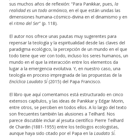
sus muchos años de reflexión: “Para Panikkar, pues,
la
realidad es un todo armónico,
en el que están unidas las
dimensiones humana-cósmico-divina en el dinamismo y en
el
ritmo del Ser
” (p. 118).
El autor nos ofrece unas pautas muy sugerentes para
repensar la teología y la espiritualidad desde las claves del
paradigma ecológico, la percepción de un mundo en el que
todo tiene que ver con todo, incluso los seres humanos, un
mundo en el que la interacción entre los elementos da
lugar a la emergencia evolutiva. Y, en nuestro caso, una
teología en proceso impregnada de las propuestas de la
Encíclica Laudato Si´
(2015) del Papa Francisco.
El libro que aquí comentamos está estructurado en cinco
extensos capítulos, y las ideas de Panikkar y Edgar Morin,
entre otros, se perciben en todos ellos. A lo largo del texto
son frecuentes también las alusiones a Teilhard. Nos
parece discutible incluir al jesuita científico Pierre Teilhard
de Chardin (1881-1955) entre los teólogos ecologistas,
aunque haya sido citado por el Papa en la
Laudato Si´.