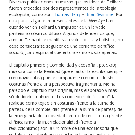
Diversas publicaciones muestran que las ideas de Teilhard
fueron criticadas por dos representantes de la teología
ecologista, como son
Thomas Berry
y
Brian Swimme
. Por
otra parte, algunos representantes de la
New Age
han
querido ver en Teilhard un impulsor de un larvado
panteísmo cósmico difuso. Algunos defendemos que,
aunque Teilhard se manifiesta evolucionista y holístico, no
debe considerarse seguidor de una corriente científica,
sociológica y espiritual que entonces no existía apenas.
El capítulo primero (“Complejidad y ecosofía”, pp. 9-30)
muestra cómo la Realidad (que el autor la escribe siempre
con mayúsculas) puede compararse con un tejido sin
costuras frente a una perspectiva fragmentaria. Me ha
parecido el capítulo más original, más elaborado y más
sólido intelectualmente. Los conceptos de “el todo”, la
realidad como tejido sin costuras (frente a la suma de
partes), de la complejidad (frente a la suma de partes), de
la emergencia de la novedad dentro de un sistema (frente
al fisicalismo), la interrelacionalidad (frente al
reduccionismo) son la urdimbre de una ecofilosofía que
vertebra la ecoteología y construye la ecoespiritualidad.