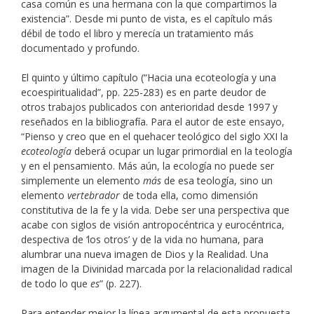
casa común es una hermana con la que compartimos la
existencia”. Desde mi punto de vista, es el capítulo más
débil de todo el libro y merecía un tratamiento más
documentado y profundo.
El quinto y último capítulo (“Hacia una ecoteología y una
ecoespiritualidad”, pp. 225-283) es en parte deudor de
otros trabajos publicados con anterioridad desde 1997 y
reseñados en la bibliografía. Para el autor de este ensayo,
“Pienso y creo que en el quehacer teológico del siglo XXI la
ecoteología
deberá ocupar un lugar primordial en la teología
y en el pensamiento. Más aún, la ecología no puede ser
simplemente un elemento
más
de esa teología, sino un
elemento
vertebrador
de toda ella, como dimensión
constitutiva de la fe y la vida. Debe ser una perspectiva que
acabe con siglos de visión antropocéntrica y eurocéntrica,
despectiva de ‘los otros’ y de la vida no humana, para
alumbrar una nueva imagen de Dios y la Realidad. Una
imagen de la Divinidad marcada por la relacionalidad radical
de todo lo que
es
” (p. 227).
Para entender mejor la línea argumental de esta propuesta