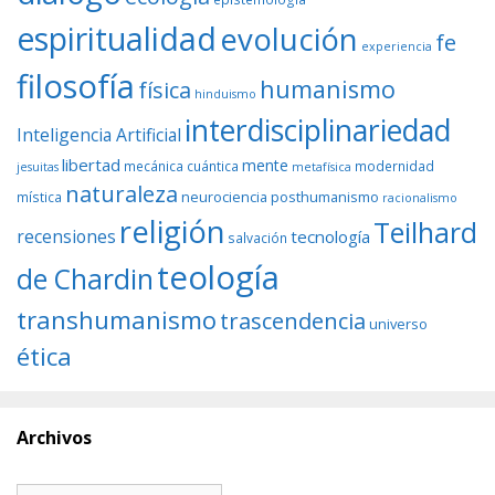
espiritualidad
evolución
fe
experiencia
filosofía
humanismo
física
hinduismo
interdisciplinariedad
Inteligencia Artificial
libertad
mente
mecánica cuántica
modernidad
jesuitas
metafísica
naturaleza
neurociencia
posthumanismo
mística
racionalismo
religión
Teilhard
recensiones
tecnología
salvación
teología
de Chardin
transhumanismo
trascendencia
universo
ética
Archivos
Archivos