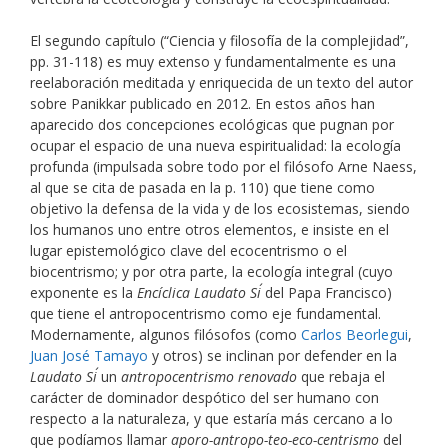
El segundo capítulo (“Ciencia y filosofía de la complejidad”,
pp. 31-118) es muy extenso y fundamentalmente es una
reelaboración meditada y enriquecida de un texto del autor
sobre Panikkar publicado en 2012. En estos años han
aparecido dos concepciones ecológicas que pugnan por
ocupar el espacio de una nueva espiritualidad: la ecología
profunda (impulsada sobre todo por el filósofo Arne Naess,
al que se cita de pasada en la p. 110) que tiene como
objetivo la defensa de la vida y de los ecosistemas, siendo
los humanos uno entre otros elementos, e insiste en el
lugar epistemológico clave del ecocentrismo o el
biocentrismo; y por otra parte, la ecología integral (cuyo
exponente es la
Encíclica Laudato Si´
del Papa Francisco)
que tiene el antropocentrismo como eje fundamental.
Modernamente, algunos filósofos (como
Carlos Beorlegui
,
Juan José Tamayo
y otros) se inclinan por defender en la
Laudato Si´
un
antropocentrismo renovado
que rebaja el
carácter de dominador despótico del ser humano con
respecto a la naturaleza, y que estaría más cercano a lo
que podíamos llamar
aporo-antropo-teo-eco-centrismo
del