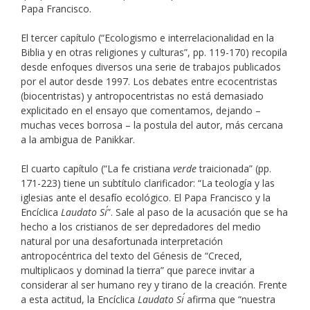
Papa Francisco.
El tercer capítulo (“Ecologismo e interrelacionalidad en la
Biblia y en otras religiones y culturas”, pp. 119-170) recopila
desde enfoques diversos una serie de trabajos publicados
por el autor desde 1997. Los debates entre ecocentristas
(biocentristas) y antropocentristas no está demasiado
explicitado en el ensayo que comentamos, dejando –
muchas veces borrosa – la postula del autor, más cercana
a la ambigua de Panikkar.
El cuarto capítulo (“La fe cristiana
verde
traicionada” (pp.
171-223) tiene un subtítulo clarificador: “La teología y las
iglesias ante el desafío ecológico. El Papa Francisco y la
Encíclica
Laudato Si´
”. Sale al paso de la acusación que se ha
hecho a los cristianos de ser depredadores del medio
natural por una desafortunada interpretación
antropocéntrica del texto del Génesis de “Creced,
multiplicaos y dominad la tierra” que parece invitar a
considerar al ser humano rey y tirano de la creación. Frente
a esta actitud, la Encíclica
Laudato Si´
afirma que “nuestra