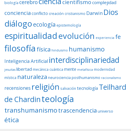
ciencia
cientifismo
cerebro
complejidad
biología
Dios
conciencia
Darwin
conflicto
creación
cristianismo
diálogo
ecología
epistemología
espiritualidad
evolución
fe
experiencia
filosofía
humanismo
física
hinduismo
interdisciplinariedad
Inteligencia Artificial
libertad
mente
mecánica cuántica
modernidad
jesuitas
metafísica
naturaleza
neurociencia
posthumanismo
mística
racionalismo
religión
Teilhard
recensiones
tecnología
salvación
teología
de Chardin
transhumanismo
trascendencia
universo
ética