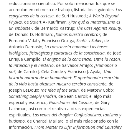
reduccionismo científico. Por solo mencionar los que se
acumulan en mi mesa de trabajo, listaría los siguientes:
Los
espejismos de la certeza
, de Suri Hustvedt;
A World Beyond
Physics
, de Stuart A- Kauffman;
¿Por qué el materialismo es
un embuste?
, de Bernardo Kastrup;
The Case Against Reality
,
de Donald D. Hoffman;
¿Somos nuestro cerebro?
, de
Fernando Vidal y Francisco Ortega;
Sentir y Saber
, de
Antonio Damasio;
La consciencia humana: Las bases
biológicas, fisiológicas y culturales de la consciencia
, de José
Enrique Campillo;
El enigma de la conciencia: Entre la razón,
la intuición y el misterio
, de Salvador Amigó;
¿Humanos o
no?
, de Camilo J. Cela Conde y Francisco J. Ayala;
Una
historia natural de la humanidad: El apasionante recorrido
de la vida hasta alcanzar nuestro cerebro consciente
, de
Joseph LeDoux;
The Idea of the Brain
, de Mattew Cobb;
Something Deeply Hidden
, de Sean Carroll; el algo más
especial y esotérico,
Guardianes del Cosmos
, de Gary
Lachman; así como el relativo a otras experiencias
espirituales,
Las venas del dragón: Confucianismo, taoísmo y
budismo
, de Chantal Maillard; o el más relacionado con la
Información,
From Matter to Life: Information and Causality
,