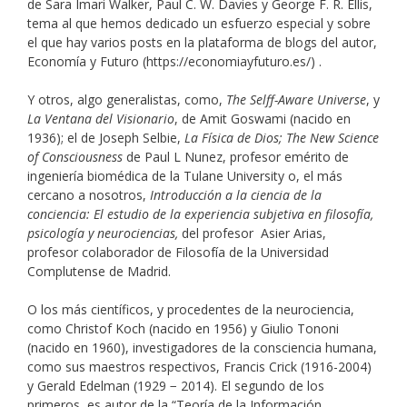
de Sara Imari Walker, Paul C. W. Davies y George F. R. Ellis,
tema al que hemos dedicado un esfuerzo especial y sobre
el que hay varios posts en la plataforma de blogs del autor,
Economía y Futuro (https://economiayfuturo.es/) .
Y otros, algo generalistas, como,
The Selff-Aware Universe
, y
La Ventana del Visionario
, de Amit Goswami (nacido en
1936); el de Joseph Selbie,
La Física de Dios;
The New Science
of Consciousness
de Paul L Nunez, profesor emérito de
ingeniería biomédica de la Tulane University o, el más
cercano a nosotros,
Introducción a la ciencia de la
conciencia: El estudio de la experiencia subjetiva en filosofía,
psicología y neurociencias,
del profesor Asier Arias,
profesor colaborador de Filosofía de la Universidad
Complutense de Madrid.
O los más científicos, y procedentes de la neurociencia,
como Christof Koch (nacido en 1956) y Giulio Tononi
(nacido en 1960), investigadores de la consciencia humana,
como sus maestros respectivos, Francis Crick (1916-2004)
y Gerald Edelman (1929 − 2014). El segundo de los
primeros, es autor de la “Teoría de la Información