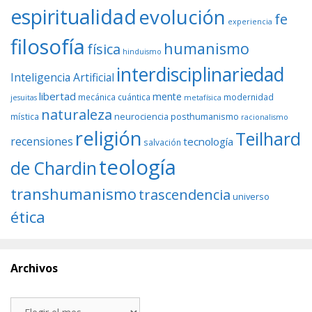
espiritualidad
evolución
fe
experiencia
filosofía
humanismo
física
hinduismo
interdisciplinariedad
Inteligencia Artificial
libertad
mente
mecánica cuántica
modernidad
jesuitas
metafísica
naturaleza
neurociencia
posthumanismo
mística
racionalismo
religión
Teilhard
recensiones
tecnología
salvación
teología
de Chardin
transhumanismo
trascendencia
universo
ética
Archivos
Archivos