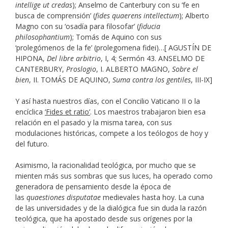
intellige ut credas
); Anselmo de Canterbury con su ‘fe en
busca de comprensión’ (
fides quaerens intellectum
); Alberto
Magno con su ‘osadía para filosofar’ (
fiducia
philosophantium
); Tomás de Aquino con sus
‘prolegómenos de la fe’ (prolegomena fidei)…[ AGUSTÍN DE
HIPONA,
Del libre arbitrio
, I, 4; Sermón 43. ANSELMO DE
CANTERBURY,
Proslogio
, I. ALBERTO MAGNO,
Sobre el
bien
, II. TOMÁS DE AQUINO,
Suma contra los gentiles
, III-IX]
Y así hasta nuestros días, con el Concilio Vaticano II o la
encíclica
‘Fides et ratio’
. Los maestros trabajaron bien esa
relación en el pasado y la misma tarea, con sus
modulaciones históricas, compete a los teólogos de hoy y
del futuro.
Asimismo, la racionalidad teológica, por mucho que se
mienten más sus sombras que sus luces, ha operado como
generadora de pensamiento desde la época de
las
quaestiones disputatae
medievales hasta hoy. La cuna
de las universidades y de la dialógica fue sin duda la razón
teológica, que ha apostado desde sus orígenes por la