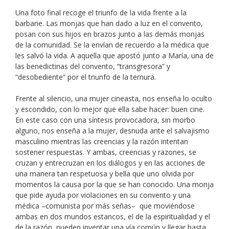
Una foto final recoge el triunfo de la vida frente a la
barbarie. Las monjas que han dado a luz en el convento,
posan con sus hijos en brazos junto a las demás monjas
de la comunidad. Se la envían de recuerdo a la médica que
les salvó la vida. A aquella que apostó junto a María, una de
las benedictinas del convento, “transgresora” y
“desobediente” por el triunfo de la ternura.
Frente al silencio, una mujer cineasta, nos enseña lo oculto
y escondido, con lo mejor que ella sabe hacer: buen cine.
En este caso con una síntesis provocadora, sin morbo
alguno, nos enseña a la mujer, desnuda ante el salvajismo
masculino mientras las creencias y la razón intentan
sostener respuestas. Y ambas, creencias y razones, se
cruzan y entrecruzan en los diálogos y en las acciones de
una manera tan respetuosa y bella que uno olvida por
momentos la causa por la que se han conocido. Una monja
que pide ayuda por violaciones en su convento y una
médica –comunista por más señas– que moviéndose
ambas en dos mundos estancos, el de la espiritualidad y el
de la razón, pueden inventar una vía común y llegar hasta