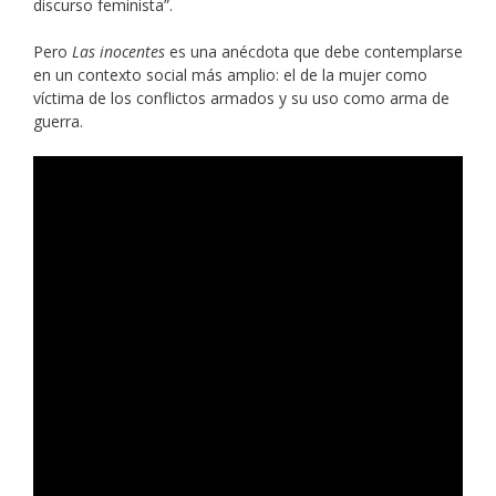
discurso feminista”.
Pero
Las inocentes
es una anécdota que debe contemplarse
en un contexto social más amplio: el de la mujer como
víctima de los conflictos armados y su uso como arma de
guerra.