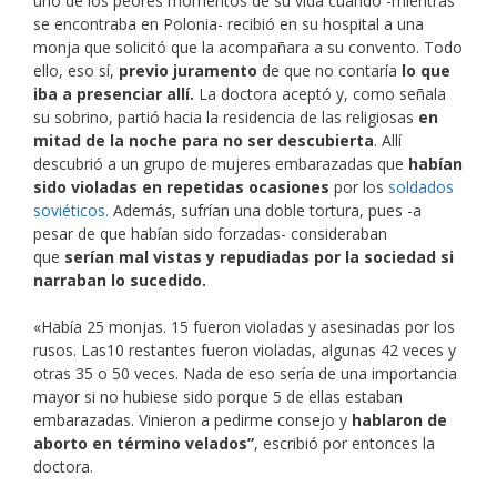
uno de los peores momentos de su vida cuando -mientras
se encontraba en Polonia- recibió en su hospital a una
monja que solicitó que la acompañara a su convento. Todo
ello, eso sí,
previo juramento
de que no contaría
lo que
iba a presenciar allí
.
La doctora aceptó y, como señala
su sobrino, partió hacia la residencia de las religiosas
en
mitad de la noche para no ser descubierta
. Allí
descubrió a un grupo de mujeres embarazadas que
habían
sido violadas en repetidas ocasiones
por los
soldados
soviéticos.
Además, sufrían una doble tortura, pues -a
pesar de que habían sido forzadas- consideraban
que
serían mal vistas y repudiadas por la sociedad si
narraban lo sucedido
.
«Había 25 monjas. 15 fueron violadas y asesinadas por los
rusos. Las10 restantes fueron violadas, algunas 42 veces y
otras 35 o 50 veces. Nada de eso sería de una importancia
mayor si no hubiese sido porque 5 de ellas estaban
embarazadas. Vinieron a pedirme consejo y
hablaron de
aborto en término velados”
, escribió por entonces la
doctora.