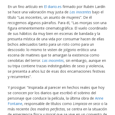
En un fino artículo en
El diario.es
firmado por Rubén Lardín
se hace una valoración muy justa de
Las inocentes
bajo el
título “Las inocentes, un asunto de mujeres”. De él
recogemos algunos párrafos. Para él, “Las monjas son una
figura eminentemente cinematográfica. El vuelo coordinado
de sus hábitos da muy bien en escenas de bandada y la
presunta mística de una vida por consumar hacen de ellas
bichos adecuados tanto para un roto como para un
descosido: lo mismo te visten de jolgorio erótico una
escena de maitines que te amargan la existencia como
cenobitas del terror.
Las inocentes
, sin embargo, aunque en
su tripa contiene trazas indistinguibles de sexo y violencia,
se presenta a años luz de esas dos encarnaciones festivas
y recurrentes”.
Y prosigue: “Inspirada al parecer en hechos reales que hoy
se conocen por los diarios que escribió el sobrino del
personaje que conduce la película, la última obra de
Anne
Fontaine
, responsable de títulos como
Limpieza en seco
o la
más reciente
Dos madres perfectas,
se centra en la situación
de emergencia física y moral que se vive en un convento de