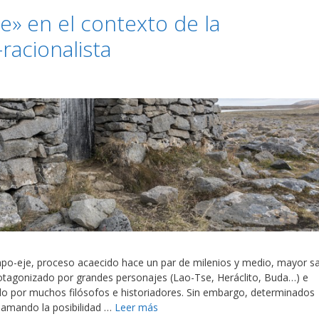
e» en el contexto de la
racionalista
empo-eje, proceso acaecido hace un par de milenios y medio, mayor sa
rotagonizado por grandes personajes (Lao-Tse, Heráclito, Buda…) e
ido por muchos filósofos e historiadores. Sin embargo, determinados
clamando la posibilidad …
Leer más