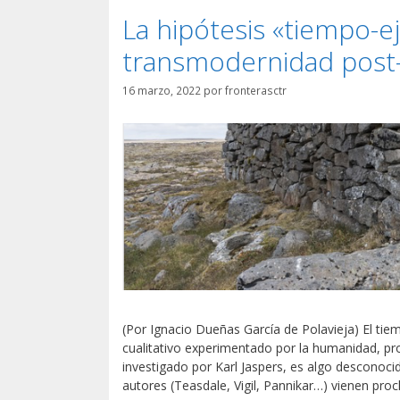
La hipótesis «tiempo-ej
transmodernidad post-
16 marzo, 2022
por
fronterasctr
(Por Ignacio Dueñas García de Polavieja) El ti
cualitativo experimentado por la humanidad, p
investigado por Karl Jaspers, es algo desconoc
autores (Teasdale, Vigil, Pannikar…) vienen pro