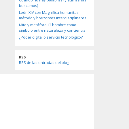
Cuando no hay palabras (y aun así las
buscamos)
León XIV con Magnifica humanitas:
método y horizontes interdisciplinares
Mito y metáfora: El hombre como
símbolo entre naturaleza y conciencia
¿Poder digital o servicio tecnológico?
RSS
RSS de las entradas del blog