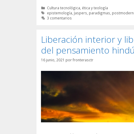
Categorías
Cultura tecnológica, ética y teología
Etiquetas
epistemología
,
Jaspers
,
paradigmas
,
postmodern
3 comentarios
Liberación interior y li
del pensamiento hind
16 junio, 2021
por
fronterasctr