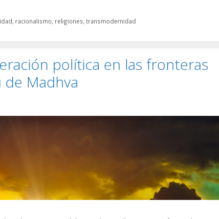
idad
,
racionalismo
,
religiones
,
transmodernidad
beración política en las fronteras
ú de Madhva