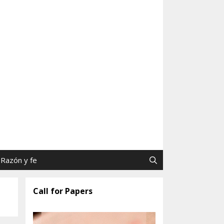
as y Jaime Tatay, SJ
Razón y fe
Call for Papers