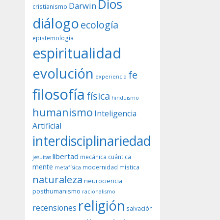
Dios
Darwin
cristianismo
diálogo
ecología
epistemología
espiritualidad
evolución
fe
experiencia
filosofía
física
hinduismo
humanismo
Inteligencia
Artificial
interdisciplinariedad
libertad
mecánica cuántica
jesuitas
mente
modernidad
mística
metafísica
naturaleza
neurociencia
posthumanismo
racionalismo
religión
recensiones
salvación