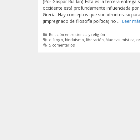
(Por Gaspar Rul-lan) Esta es la tercera entreg
occidente está profundamente influenciada por 
Grecia. Hay conceptos que son «fronteras» para 
(impregnado de filosofía política) no …
Leer má
Categorías
Relación entre ciencia y religión
Etiquetas
diálogo
,
hinduismo
,
liberación
,
Madhva
,
mística
,
or
5 comentarios