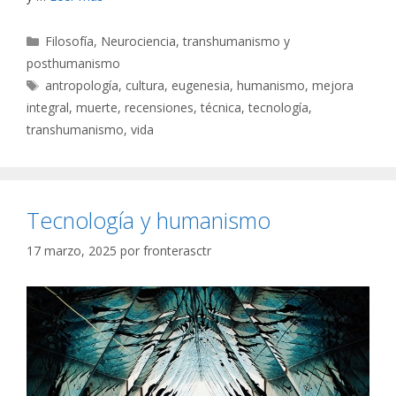
Categorías
Filosofía
,
Neurociencia, transhumanismo y
posthumanismo
Etiquetas
antropología
,
cultura
,
eugenesia
,
humanismo
,
mejora
integral
,
muerte
,
recensiones
,
técnica
,
tecnología
,
transhumanismo
,
vida
Tecnología y humanismo
17 marzo, 2025
por
fronterasctr