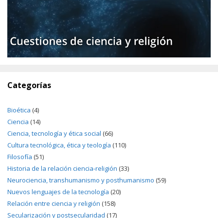
Categorías
Bioética
(4)
Ciencia
(14)
Ciencia, tecnología y ética social
(66)
Cultura tecnológica, ética y teología
(110)
Filosofía
(51)
Historia de la relación ciencia-religión
(33)
Neurociencia, transhumanismo y posthumanismo
(59)
Nuevos lenguajes de la tecnología
(20)
Relación entre ciencia y religión
(158)
Secularización y postsecularidad
(17)