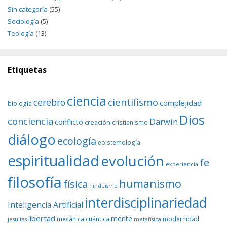
Sin categoría
(55)
Sociología
(5)
Teología
(13)
Etiquetas
ciencia
cientifismo
cerebro
complejidad
biología
Dios
conciencia
Darwin
conflicto
creación
cristianismo
diálogo
ecología
epistemología
espiritualidad
evolución
fe
experiencia
filosofía
humanismo
física
hinduismo
interdisciplinariedad
Inteligencia Artificial
libertad
mente
mecánica cuántica
modernidad
jesuitas
metafísica