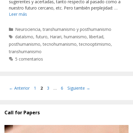
sugerentes y acertadas, tanto respecto al pasado como a
nuestro futuro cercano, etc. Pero también perplejidad: …
Leer más
Categorías
Neurociencia, transhumanismo y posthumanismo
Etiquetas
dataísmo
,
futuro
,
Harari
,
humanismo
,
libertad
,
posthumanismo
,
tecnohumanismo
,
tecnooptimismo
,
transhumanismo
5 comentarios
Página
Página
Página
Página
←
Anterior
1
2
3
…
6
Siguiente
→
Call for Papers