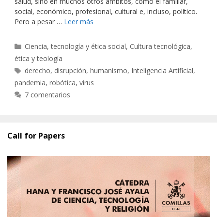
salud, sino en muchos otros ámbitos, como el familiar,
social, económico, profesional, cultural e, incluso, político.
Pero a pesar …
Leer más
Categorías
Ciencia, tecnología y ética social
,
Cultura tecnológica,
ética y teología
Etiquetas
derecho
,
disrupción
,
humanismo
,
Inteligencia Artificial
,
pandemia
,
robótica
,
virus
7 comentarios
Call for Papers