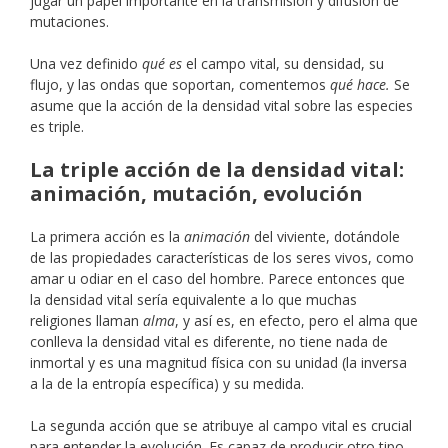
jugar un papel importante en la transmisión y difusión de
mutaciones.
Una vez definido
qué es
el campo vital, su densidad, su
flujo, y las ondas que soportan, comentemos
qué hace.
Se
asume que la acción de la densidad vital sobre las especies
es triple.
La triple acción de la densidad vital:
animación, mutación, evolución
La primera acción es la
animación
del viviente, dotándole
de las propiedades características de los seres vivos, como
amar u odiar en el caso del hombre. Parece entonces que
la densidad vital sería equivalente a lo que muchas
religiones llaman
alma
, y así es, en efecto, pero el alma que
conlleva la densidad vital es diferente, no tiene nada de
inmortal y es una magnitud física con su unidad (la inversa
a la de la entropía específica) y su medida.
La segunda acción que se atribuye al campo vital es crucial
para entender la evolución. Es capaz de producir otro tipo