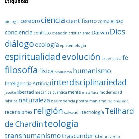
Etiquetas
ciencia
cientifismo
cerebro
complejidad
biología
Dios
conciencia
Darwin
conflicto
creación
cristianismo
diálogo
ecología
epistemología
espiritualidad
evolución
fe
experiencia
filosofía
humanismo
física
hinduismo
interdisciplinariedad
Inteligencia Artificial
libertad
mente
mecánica cuántica
modernidad
jesuitas
metafísica
naturaleza
neurociencia
posthumanismo
mística
racionalismo
religión
Teilhard
recensiones
tecnología
salvación
teología
de Chardin
transhumanismo
trascendencia
universo