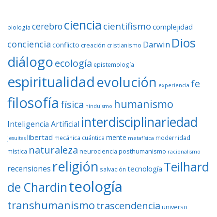
ciencia
cientifismo
cerebro
complejidad
biología
Dios
conciencia
Darwin
conflicto
creación
cristianismo
diálogo
ecología
epistemología
espiritualidad
evolución
fe
experiencia
filosofía
humanismo
física
hinduismo
interdisciplinariedad
Inteligencia Artificial
libertad
mente
mecánica cuántica
modernidad
jesuitas
metafísica
naturaleza
neurociencia
posthumanismo
mística
racionalismo
religión
Teilhard
recensiones
tecnología
salvación
teología
de Chardin
transhumanismo
trascendencia
universo