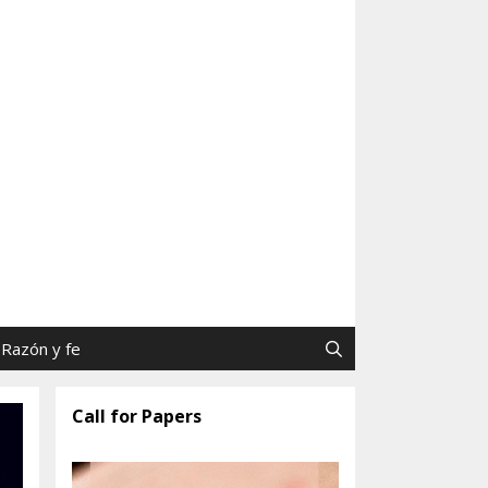
as y Jaime Tatay, SJ
Razón y fe
Call for Papers