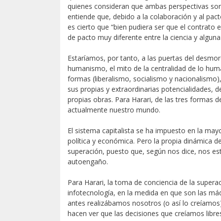
quienes consideran que ambas perspectivas son
entiende que, debido a la colaboración y al pa
es cierto que “bien pudiera ser que el contrato
de pacto muy diferente entre la ciencia y alguna
Estaríamos, por tanto, a las puertas del desm
humanismo, el mito de la centralidad de lo hu
formas (liberalismo, socialismo y nacionalismo
sus propias y extraordinarias potencialidades, d
propias obras. Para Harari, de las tres formas 
actualmente nuestro mundo.
El sistema capitalista se ha impuesto en la mayo
política y económica. Pero la propia dinámica del
superación, puesto que, según nos dice, nos est
autoengaño.
Para Harari, la toma de conciencia de la superac
infotecnología, en la medida en que son las máq
antes realizábamos nosotros (o así lo creíamos),
hacen ver que las decisiones que creíamos libr