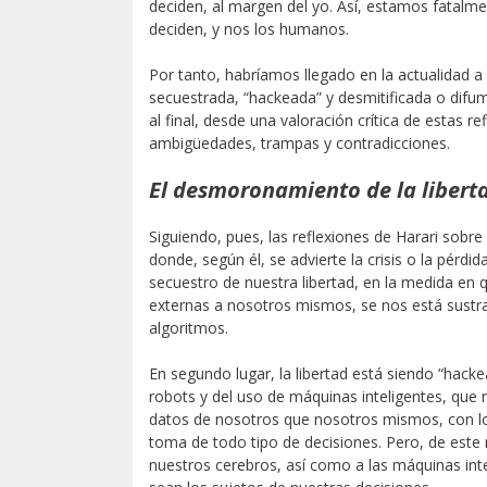
deciden, al margen del yo. Así, estamos fatalm
deciden, y nos los humanos.
Por tanto, habríamos llegado en la actualidad a
secuestrada, “hackeada” y desmitificada o dif
al final, desde una valoración crítica de estas r
ambigüedades, trampas y contradicciones.
El desmoronamiento de la libert
Siguiendo, pues, las reflexiones de Harari sobr
donde, según él, se advierte la crisis o la pérdi
secuestro de nuestra libertad, en la medida en
externas a nosotros mismos, se nos está sustray
algoritmos.
En segundo lugar, la libertad está siendo “hack
robots y del uso de máquinas inteligentes, qu
datos de nosotros que nosotros mismos, con lo
toma de todo tipo de decisiones. Pero, de est
nuestros cerebros, así como a las máquinas in