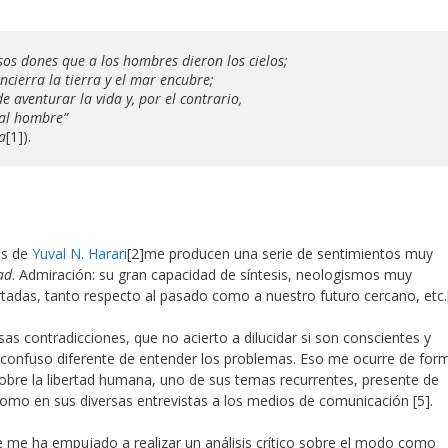
sos dones que a los hombres dieron los cielos; 

cierra la tierra y el mar encubre; 

 aventurar la vida y, por el contrario, 

 al hombre”
a
[1]).
os de
Yuval N. Harari
[2]me producen una serie de sentimientos muy
ad
. Admiración: su gran capacidad de síntesis, neologismos muy
rtadas, tanto respecto al pasado como a nuestro futuro cercano, etc.
s contradicciones, que no acierto a dilucidar si son conscientes y
 confuso diferente de entender los problemas. Eso me ocurre de for
a sobre la libertad humana, uno de sus temas recurrentes, presente de
 como en sus diversas entrevistas a los medios de comunicación [5].
e me ha empujado a realizar un análisis crítico sobre el modo como