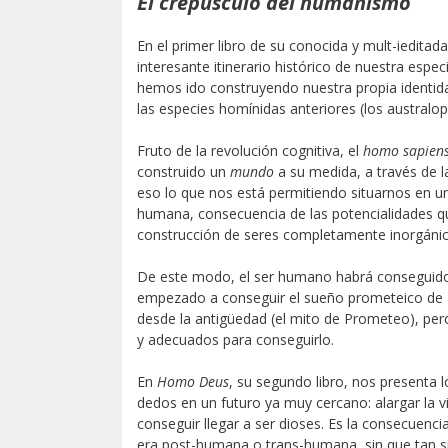
El crepúsculo del humanismo
En el primer libro de su conocida y mult-ieditada 
interesante itinerario histórico de nuestra espe
hemos ido construyendo nuestra propia identidad
las especies homínidas anteriores (los australop
Fruto de la revolución cognitiva, el
homo sapien
construido un
mundo
a su medida, a través de 
eso lo que nos está permitiendo situarnos en 
humana, consecuencia de las potencialidades que n
construcción de seres completamente inorgánico
De este modo, el ser humano habrá conseguido s
empezado a conseguir el sueño prometeico de 
desde la antigüedad (el mito de Prometeo), pe
y adecuados para conseguirlo.
En
Homo Deus
, su segundo libro, nos presenta
dedos en un futuro ya muy cercano: alargar la v
conseguir llegar a ser dioses. Es la consecuenci
era post-humana o trans-humana, sin que tan si