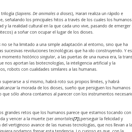
trilogía (
Sapiens
.
De animales a dioses
), Harari realiza un rápido e
cie, señalando los principales hitos a través de los cuales los humanos
 y la realidad cultural en la que cada uno vive, pasando de emerger
itecos) a soñar con ocupar el lugar de los dioses.
s
no se ha limitado a una simple adaptación al entorno, sino que ha
las sucesivas revoluciones tecnológicas que ha ido construyendo. Y es
un momento histórico
singular
, a las puertas de una nueva era, la tran
os aportan las biotecnologías, la inteligencia artificial y la
s, robots con cualidades similares a las humanas.
uperarse a sí mismo, habrá roto sus propios límites, y habrá
alcanzar la morada de los dioses, sueño que persiguen los humanos
ro que sólo ahora contamos al parecer con los instrumentos necesari
 los grandes retos que los humanos parece que estamos tocando con 
ida y vencer a la muerte (ser
amortales
[7]
),
perseguir la felicidad y
a del vertiginoso avance de las nuevas tecnologías, que nos llevan a l
quiera podamos frenar esta tendencia. Lo curioso es que, con la