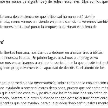
ente en manos de algoritmos y de redes neuronales. Ellos son los que
 la toma de conciencia de que la libertad humana está siendo
uminada, como vamos a ir viendo en pasos sucesivos. Veremos tambi
eflexiones, hasta qué punto la propuesta de Harari está llena de
ad
e la libertad humana, nos vamos a detener en analizar tres ámbitos
da de nuestra libertad. En primer lugar, asistimos a un progresivo
 que nos encaminamos a un tipo de sociedad en la que, desde instanc
endo progresivamente la capacidad de decidir. Es el triunfo de los
eada”, por medio de la
infotecnología
, sobre todo con la implantación 
e nos ayudarán a tomar nuestras decisiones, puesto que poseerán má
 que será una cosa muy positiva que las máquinas nos suplanten en 
e modo, bastará que otros humanos tengan acceso al funcionamiento
teligentes que nos ayudan, para que pueden “hackear” nuestras mente