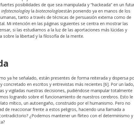
s fuertes posibilidades de que sea manipulada y “hackeada” en un futu
a
infotecnología
y la
biotecnología
están poniendo ya en manos de los
s humanas, tanto a través de técnicas de persuasión externa como de
al. Mi intención en las páginas siguientes se centra en mostrar las
nsar, si las estudiamos a la luz de las aportaciones más lúcidas y
a sobre la libertad y la filosofía de la mente.
da
omo ya he señalado, están presentes de forma reiterada y dispersa p
o y concretado en escritos y entrevistas más recientes [6]. Por un lado
s y vigiladas nuestras decisiones, pudiéndose manipular totalmente
amos logrando sobre el funcionamiento de nuestros cerebros. Esto le
n relato mítico, un autoengaño, construido por el humanismo. Pero no
dad de reaccionar frente a estos peligros, haciendo una llamada a
o contradictorio? ¿Podemos mantener un flirteo con el determinismo y
ca?