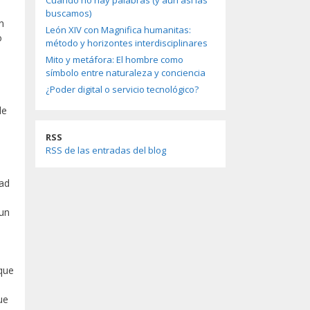
Cuando no hay palabras (y aun así las
buscamos)
n
León XIV con Magnifica humanitas:
o
método y horizontes interdisciplinares
Mito y metáfora: El hombre como
símbolo entre naturaleza y conciencia
¿Poder digital o servicio tecnológico?
de
RSS
RSS de las entradas del blog
tad
 un
 que
ue