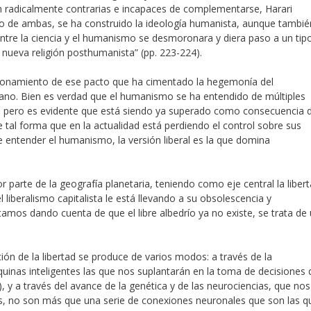
 radicalmente contrarias e incapaces de complementarse, Harari
cto de ambas, se ha construido la ideología humanista, aunque tambié
 entre la ciencia y el humanismo se desmoronara y diera paso a un tip
 nueva religión posthumanista” (pp. 223-224).
oronamiento de ese pacto que ha cimentado la hegemonía del
mano. Bien es verdad que el humanismo se ha entendido de múltiples
), pero es evidente que está siendo ya superado como consecuencia 
e tal forma que en la actualidad está perdiendo el control sobre sus
de entender el humanismo, la versión liberal es la que domina
r parte de la geografía planetaria, teniendo como eje central la liber
 liberalismo capitalista le está llevando a su obsolescencia y
amos dando cuenta de que el libre albedrío ya no existe, se trata de
ión de la libertad se produce de varios modos: a través de la
uinas inteligentes las que nos suplantarán en la toma de decisiones
 y a través del avance de la genética y de las neurociencias, que nos
es, no son más que una serie de conexiones neuronales que son las q