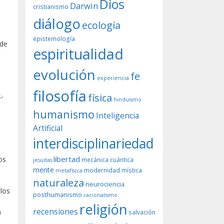
Dios
Darwin
cristianismo
diálogo
ecología
epistemología
 de
espiritualidad
evolución
fe
experiencia
filosofía
física
s-
hinduismo
humanismo
Inteligencia
Artificial
interdisciplinariedad
libertad
os
mecánica cuántica
jesuitas
mente
modernidad
mística
metafísica
naturaleza
neurociencia
los
posthumanismo
racionalismo
religión
recensiones
a
salvación