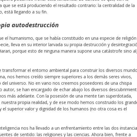
 que se está produciendo el resultado contrario: la centralidad de la
o
, está llegando a su fin.
opia autodestrucción
que el humanismo, que se había constituido en una especie de religión
ecie, lleva en su interior larvada su propia destrucción y desintegraci
 Harari, porque esto de ninguna manera supone una catástrofe sino a
de transformar el entorno ambiental para construir los diversos mund
na, nos hemos creído siempre superiores a los demás seres vivos,
o del universo. No en vano nos creemos poseedores de una chispa
ro autor, se han encargado de echar abajo los diversos descubrimien
mos más adelante. Con la posesión de una mente tan superdotada,
 nuestra propia realidad, y de ese modo hemos construido los grand
 y el superior valor y dignidad de los humanos (no otra cosa es el
nteligencia nos ha llevado a un enfrentamiento entre las dos instanci
entes de sentido: las religiones y las ciencias. Ahora bien, frente a