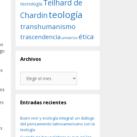
Teilhard de
tecnología
teología
Chardin
transhumanismo
ética
trascendencia
universo
ón
lgo
Archivos
os
Archivos
tos
Entradas recientes
es
Buen vivir y ecología integral: un diálogo
del pensamiento latinoamericano con la
as
teología