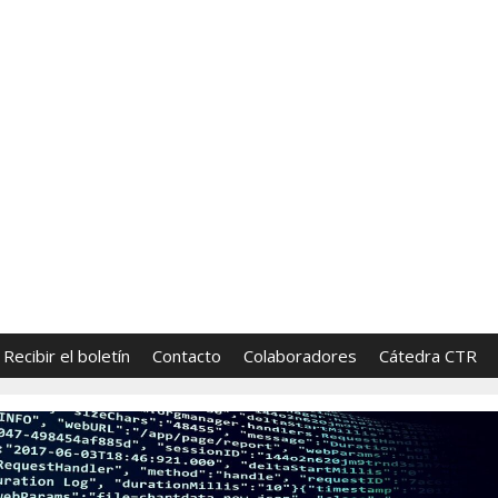
FronterasCTR
 Tecnología y Religión | Directores: Sara Lumbrer
Recibir el boletín
Contacto
Colaboradores
Cátedra CTR