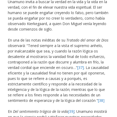
Unamuno invita a buscar la verdad en la vida y la vida en la
verdad, con el fin de elevar nuestra vida espiritual. El ser
humano se puede engañar creyendo lo falso, pero también
se pueda engañar por no creer lo verdadero, como había
observado Kierkegaard, a quien Don Miguel venía leyendo
desde comienzos de siglo.
En una de las notas inéditas de su
Tratado del amor de Dios
observará: “Tened siempre a la vista el supremo anhelo,
por inalcanzable que sea, y cuando la razón lógica os
desaliente al mostraros la vanidad final de todo esfuerzo,
contraponed a la razón que discurre y alumbra en frío, la
verdad cordial que enciende en oscuro…”
[37]
. La causalidad
eficiente y la causalidad final no tienen por qué oponerse,
pues lo que se refiere a causas y a porqués, es
estrictamente científico y responde a la necesidad de la
inteligencia y de la lógica de la razón; mientras que lo que
se refiere a los fines responde a las necesidades de un
sentimiento de esperanza y de la lógica del corazón “
[38]
En
Del sentimiento trágico de la vida
[39]
,
Unamuno insistirá
en que la ciencia podrá satisfacer nuestras necesidades