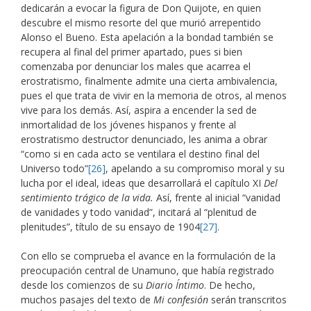
dedicarán a evocar la figura de Don Quijote, en quien
descubre el mismo resorte del que murió arrepentido
Alonso el Bueno. Esta apelación a la bondad también se
recupera al final del primer apartado, pues si bien
comenzaba por denunciar los males que acarrea el
erostratismo, finalmente admite una cierta ambivalencia,
pues el que trata de vivir en la memoria de otros, al menos
vive para los demás. Así, aspira a encender la sed de
inmortalidad de los jóvenes hispanos y frente al
erostratismo destructor denunciado, les anima a obrar
“como si en cada acto se ventilara el destino final del
Universo todo”
[26]
, apelando a su compromiso moral y su
lucha por el ideal, ideas que desarrollará el capítulo XI
Del
sentimiento trágico de la vida.
Así, frente al inicial “vanidad
de vanidades y todo vanidad”, incitará al “plenitud de
plenitudes”, título de su ensayo de 1904
[27]
.
Con ello se comprueba el avance en la formulación de la
preocupación central de Unamuno, que había registrado
desde los comienzos de su
Diario Íntimo
. De hecho,
muchos pasajes del texto de
Mi confesión
serán transcritos