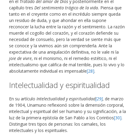
en el
Tratado del amor de Dios
y posteriormente en el
capítulo tres
Del sentimiento trágico de la vida.
Piensa que
tanto en el creyente como en el incrédulo siempre queda
un residuo de duda, y que ahondar en ella supone
reconocer la lucha entre la razón y el sentimiento. La razón
muerde el cogollo del corazón, y el corazón defiende su
necesidad de consuelo, pero la verdad se siente más que
se conoce y la vivimos aún sin comprenderla. Ante la
expectativa de una aniquilación definitiva, no le vale ni la
joie de vivre
, ni el monismo, ni el remedio estético, ni el
intelectualismo que califica de mal terrible, pues lo vivo y lo
absolutamente individual es impensable
[28]
.
Intelectualidad y espiritualidad
En su artículo
Intelectualidad y espiritualidad
[29]
,
de marzo
de 1904, Unamuno reflexionó sobre la dimensión corporal,
intelectual y espiritual del ser humano y su significación, a la
luz de la primera epístola de San Pablo a los Corintios
[30]
.
Distingue tres tipos de personas: los carnales, los
intelectuales y los espirituales.