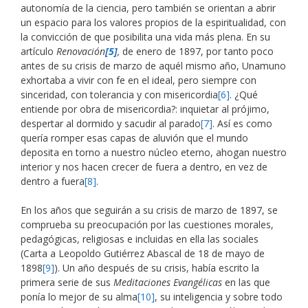
autonomía de la ciencia, pero también se orientan a abrir
un espacio para los valores propios de la espiritualidad, con
la convicción de que posibilita una vida más plena. En su
artículo
Renovación
[5]
,
de enero de 1897, por tanto poco
antes de su crisis de marzo de aquél mismo año, Unamuno
exhortaba a vivir con fe en el ideal, pero siempre con
sinceridad, con tolerancia y con misericordia
[6]
. ¿Qué
entiende por obra de misericordia?: inquietar al prójimo,
despertar al dormido y sacudir al parado
[7]
. Así es como
quería romper esas capas de aluvión que el mundo
deposita en torno a nuestro núcleo eterno, ahogan nuestro
interior y nos hacen crecer de fuera a dentro, en vez de
dentro a fuera
[8]
.
En los años que seguirán a su crisis de marzo de 1897, se
comprueba su preocupación por las cuestiones morales,
pedagógicas, religiosas e incluidas en ella las sociales
(Carta a Leopoldo Gutiérrez Abascal de 18 de mayo de
1898
[9]
). Un año después de su crisis, había escrito la
primera serie de sus
Meditaciones Evangélicas
en las que
ponía lo mejor de su alma
[10]
, su inteligencia y sobre todo