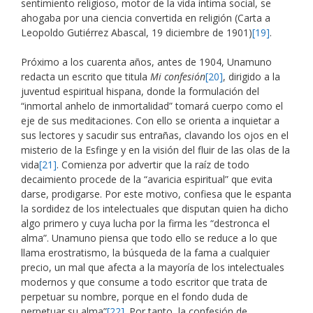
sentimiento religioso, motor de la vida íntima social, se
ahogaba por una ciencia convertida en religión (Carta a
Leopoldo Gutiérrez Abascal, 19 diciembre de 1901)
[19]
.
Próximo a los cuarenta años, antes de 1904, Unamuno
redacta un escrito que titula
Mi confesión
[20]
, dirigido a la
juventud espiritual hispana, donde la formulación del
“inmortal anhelo de inmortalidad” tomará cuerpo como el
eje de sus meditaciones. Con ello se orienta a inquietar a
sus lectores y sacudir sus entrañas, clavando los ojos en el
misterio de la Esfinge y en la visión del fluir de las olas de la
vida
[21]
. Comienza por advertir que la raíz de todo
decaimiento procede de la “avaricia espiritual” que evita
darse, prodigarse. Por este motivo, confiesa que le espanta
la sordidez de los intelectuales que disputan quien ha dicho
algo primero y cuya lucha por la firma les “destronca el
alma”. Unamuno piensa que todo ello se reduce a lo que
llama erostratismo, la búsqueda de la fama a cualquier
precio, un mal que afecta a la mayoría de los intelectuales
modernos y que consume a todo escritor que trata de
perpetuar su nombre, porque en el fondo duda de
perpetuar su alma”
[22]
. Por tanto, la confesión de