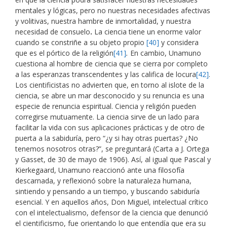
mentales y lógicas, pero no nuestras necesidades afectivas
y volitivas, nuestra hambre de inmortalidad, y nuestra
necesidad de consuelo
.
La ciencia tiene un enorme valor
cuando se constriñe a su objeto propio
[40]
y considera
que es el pórtico de la religión
[41]
.
En cambio, Unamuno
cuestiona al hombre de ciencia que se cierra por completo
a las esperanzas transcendentes y las califica de locura
[42]
.
Los cientificistas no advierten que, en torno al islote de la
ciencia, se abre un mar desconocido y su renuncia es una
especie de renuncia espiritual. Ciencia y religión pueden
corregirse mutuamente. La ciencia sirve de un lado para
facilitar la vida con sus aplicaciones prácticas y de otro de
puerta a la sabiduría, pero “¿y si hay otras puertas? ¿No
tenemos nosotros otras?”, se preguntará (Carta a J. Ortega
y Gasset, de 30 de mayo de 1906). Así, al igual que Pascal y
Kierkegaard, Unamuno reaccionó ante una filosofía
descarnada, y reflexionó sobre la naturaleza humana,
sintiendo y pensando a un tiempo, y buscando sabiduría
esencial. Y en aquellos años, Don Miguel, intelectual crítico
con el intelectualismo, defensor de la ciencia que denunció
el cientificismo, fue orientando lo que entendía que era su