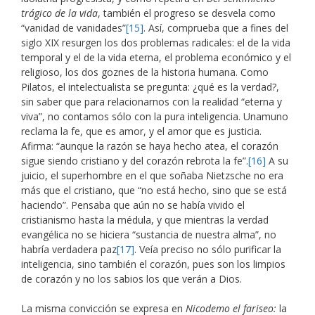
trágico de la vida
, también el progreso se desvela como
“vanidad de vanidades”
[15]
. Así, comprueba que a fines del
siglo XIX resurgen los dos problemas radicales: el de la vida
temporal y el de la vida eterna, el problema económico y el
religioso, los dos goznes de la historia humana. Como
Pilatos, el intelectualista se pregunta: ¿qué es la verdad?,
sin saber que para relacionarnos con la realidad “eterna y
viva”, no contamos sólo con la pura inteligencia. Unamuno
reclama la fe, que es amor, y el amor que es justicia.
Afirma: “aunque la razón se haya hecho atea, el corazón
sigue siendo cristiano y del corazón rebrota la fe”.
[16]
A su
juicio, el superhombre en el que soñaba Nietzsche no era
más que el cristiano, que “no está hecho, sino que se está
haciendo”. Pensaba que aún no se había vivido el
cristianismo hasta la médula, y que mientras la verdad
evangélica no se hiciera “sustancia de nuestra alma”, no
habría verdadera paz
[17]
. Veía preciso no sólo purificar la
inteligencia, sino también el corazón, pues son los limpios
de corazón y no los sabios los que verán a Dios.
La misma convicción se expresa en
Nicodemo el fariseo:
la