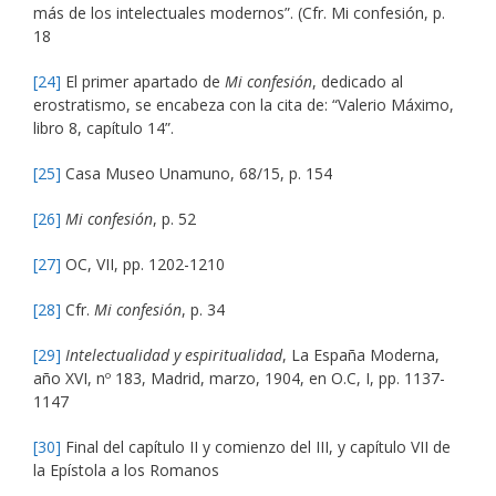
más de los intelectuales modernos”. (Cfr. Mi confesión, p.
18
[24]
El primer apartado de
Mi confesión
, dedicado al
erostratismo, se encabeza con la cita de: “Valerio Máximo,
libro 8, capítulo 14”.
[25]
Casa Museo Unamuno, 68/15, p. 154
[26]
Mi confesión
, p. 52
[27]
OC, VII, pp. 1202-1210
[28]
Cfr.
Mi confesión
, p. 34
[29]
Intelectualidad y espiritualidad
, La España Moderna,
año XVI, nº 183, Madrid, marzo, 1904, en O.C, I, pp. 1137-
1147
[30]
Final del capítulo II y comienzo del III, y capítulo VII de
la Epístola a los Romanos