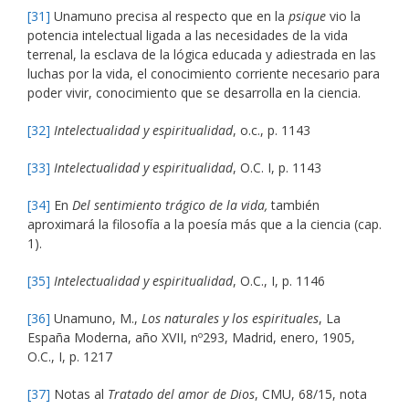
[31]
Unamuno precisa al respecto que en la
psique
vio la
potencia intelectual ligada a las necesidades de la vida
terrenal, la esclava de la lógica educada y adiestrada en las
luchas por la vida, el conocimiento corriente necesario para
poder vivir, conocimiento que se desarrolla en la ciencia.
[32]
Intelectualidad y espiritualidad
, o.c., p. 1143
[33]
Intelectualidad y espiritualidad
, O.C. I, p. 1143
[34]
En
Del sentimiento trágico de la vida,
también
aproximará la filosofía a la poesía más que a la ciencia (cap.
1).
[35]
Intelectualidad y espiritualidad
, O.C., I, p. 1146
[36]
Unamuno, M.,
Los naturales y los espirituales
, La
España Moderna, año XVII, nº293, Madrid, enero, 1905,
O.C., I, p. 1217
[37]
Notas al
Tratado del amor de Dios
, CMU, 68/15, nota