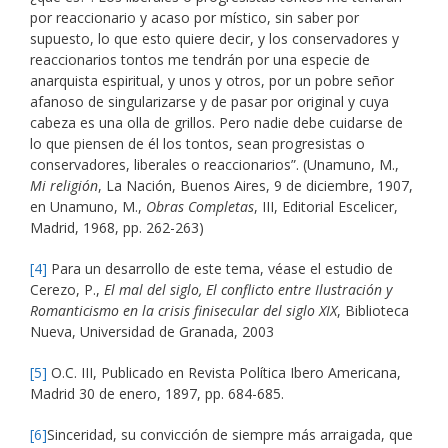
por reaccionario y acaso por místico, sin saber por
supuesto, lo que esto quiere decir, y los conservadores y
reaccionarios tontos me tendrán por una especie de
anarquista espiritual, y unos y otros, por un pobre señor
afanoso de singularizarse y de pasar por original y cuya
cabeza es una olla de grillos. Pero nadie debe cuidarse de
lo que piensen de él los tontos, sean progresistas o
conservadores, liberales o reaccionarios”. (Unamuno, M.,
Mi religión
, La Nación, Buenos Aires, 9 de diciembre, 1907,
en Unamuno, M.,
Obras Completas
, III, Editorial Escelicer,
Madrid, 1968, pp. 262-263)
[4]
Para un desarrollo de este tema, véase el estudio de
Cerezo, P.,
El mal del siglo, El conflicto entre Ilustración y
Romanticismo en la crisis finisecular del siglo XIX
, Biblioteca
Nueva, Universidad de Granada, 2003
[5]
O.C. III, Publicado en Revista Política Ibero Americana,
Madrid 30 de enero, 1897, pp. 684-685.
[6]
Sinceridad, su convicción de siempre más arraigada, que