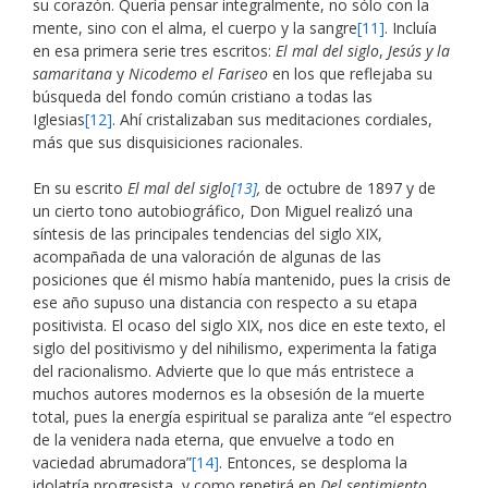
su corazón. Quería pensar integralmente, no sólo con la
mente, sino con el alma, el cuerpo y la sangre
[11]
. Incluía
en esa primera serie tres escritos:
El mal del siglo
,
Jesús y la
samaritana
y
Nicodemo el Fariseo
en los que reflejaba su
búsqueda del fondo común cristiano a todas las
Iglesias
[12]
. Ahí cristalizaban sus meditaciones cordiales,
más que sus disquisiciones racionales.
En su escrito
El mal del siglo
[13]
,
de octubre de 1897 y de
un cierto tono autobiográfico, Don Miguel realizó una
síntesis de las principales tendencias del siglo XIX,
acompañada de una valoración de algunas de las
posiciones que él mismo había mantenido, pues la crisis de
ese año supuso una distancia con respecto a su etapa
positivista. El ocaso del siglo XIX, nos dice en este texto, el
siglo del positivismo y del nihilismo, experimenta la fatiga
del racionalismo. Advierte que lo que más entristece a
muchos autores modernos es la obsesión de la muerte
total, pues la energía espiritual se paraliza ante “el espectro
de la venidera nada eterna, que envuelve a todo en
vaciedad abrumadora”
[14]
. Entonces, se desploma la
idolatría progresista, y como repetirá en
Del sentimiento