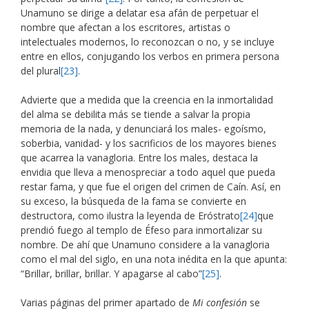
Unamuno se dirige a delatar esa afán de perpetuar el
nombre que afectan a los escritores, artistas o
intelectuales modernos, lo reconozcan o no, y se incluye
entre en ellos, conjugando los verbos en primera persona
del plural
[23]
.
Advierte que a medida que la creencia en la inmortalidad
del alma se debilita más se tiende a salvar la propia
memoria de la nada, y denunciará los males- egoísmo,
soberbia, vanidad- y los sacrificios de los mayores bienes
que acarrea la vanagloria. Entre los males, destaca la
envidia que lleva a menospreciar a todo aquel que pueda
restar fama, y que fue el origen del crimen de Caín. Así, en
su exceso, la búsqueda de la fama se convierte en
destructora, como ilustra la leyenda de Eróstrato
[24]
que
prendió fuego al templo de Éfeso para inmortalizar su
nombre. De ahí que Unamuno considere a la vanagloria
como el mal del siglo, en una nota inédita en la que apunta:
“Brillar, brillar, brillar. Y apagarse al cabo”
[25]
.
Varias páginas del primer apartado de
Mi confesión
se