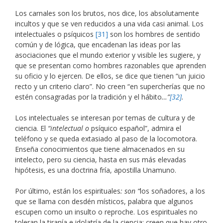
Los carnales son los brutos, nos dice, los absolutamente
incultos y que se ven reducidos a una vida casi animal. Los
intelectuales o psíquicos
[31]
son los hombres de sentido
común y de lógica, que encadenan las ideas por las
asociaciones que el mundo exterior y visible les sugiere, y
que se presentan como hombres razonables que aprenden
su oficio y lo ejercen. De ellos, se dice que tienen “un juicio
recto y un criterio claro”. No creen “en supercherías que no
estén consagradas por la tradición y el hábito
…”
[32]
.
Los intelectuales se interesan por temas de cultura y de
ciencia. El
“intelectual o
psíquico español”, admira el
teléfono y se queda extasiado al paso de la locomotora.
Enseña conocimientos que tiene almacenados en su
intelecto, pero su ciencia, hasta en sus más elevadas
hipótesis, es una doctrina fría, apostilla Unamuno.
Por último, están los espirituales
: son “
los soñadores, a los
que se llama con desdén místicos, palabra que algunos
escupen como un insulto o reproche. Los espirituales no
toleran la tiranía e idolatría de la ciencia; creen que hay otro