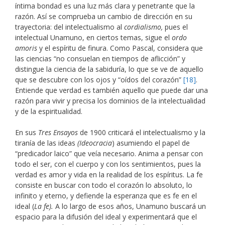
íntima bondad es una luz más clara y penetrante que la
razón. Así se comprueba un cambio de dirección en su
trayectoria: del intelectualismo al
cordialismo,
pues el
intelectual Unamuno, en ciertos temas, sigue el
ordo
amoris
y el espíritu de finura. Como Pascal, considera que
las ciencias “no consuelan en tiempos de aflicción” y
distingue la ciencia de la sabiduría, lo que se ve de aquello
que se descubre con los ojos y “oídos del corazón”
[18]
.
Entiende que verdad es también aquello que puede dar una
razón para vivir y precisa los dominios de la intelectualidad
y de la espiritualidad.
En sus
Tres Ensayos
de 1900 criticará el intelectualismo y la
tiranía de las ideas
(Ideocracia
) asumiendo el papel de
“predicador laico” que veía necesario. Anima a pensar con
todo el ser, con el cuerpo y con los sentimientos, pues la
verdad es amor y vida en la realidad de los espíritus. La fe
consiste en buscar con todo el corazón lo absoluto, lo
infinito y eterno, y defiende la esperanza que es fe en el
ideal (
La fe).
A lo largo de esos años, Unamuno buscará un
espacio para la difusión del ideal y experimentará que el