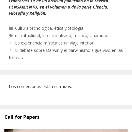
FronterasCTR de un artículo publicado en la revista
PENSAMIENTO, en el volumen 8 de la serie Ciencia,
Filosofía y Religión.
Categorías
Cultura tecnológica, ética y teología
Etiquetas
espiritualidad
,
intelectualismo
,
mística
,
Unamuno
La experiencia mística es un viaje interior
El debate sobre Darwin y el darwinismo sigue vivo en las
fronteras
Los comentarios están cerrados.
Call for Papers