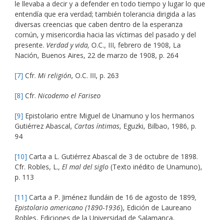
le llevaba a decir y a defender en todo tiempo y lugar lo que
entendía que era verdad; también tolerancia dirigida a las
diversas creencias que caben dentro de la esperanza
común, y misericordia hacia las víctimas del pasado y del
presente.
Verdad y vida,
O.C., III, febrero de 1908, La
Nación, Buenos Aires, 22 de marzo de 1908, p. 264
[7]
Cfr.
Mi religión
, O.C. III, p. 263
[8]
Cfr.
Nicodemo el Fariseo
[9]
Epistolario entre Miguel de Unamuno y los hermanos
Gutiérrez Abascal,
Cartas íntimas
, Eguzki, Bilbao, 1986, p.
94
[10]
Carta a L. Gutiérrez Abascal de 3 de octubre de 1898.
Cfr. Robles, L.
, El mal del siglo
(Texto inédito de Unamuno),
p. 113
[11]
Carta a P. Jiménez Ilundáin de 16 de agosto de 1899
,
Epistolario americano (1890-1936
), Edición de Laureano
Robles, Ediciones de la Universidad de Salamanca,