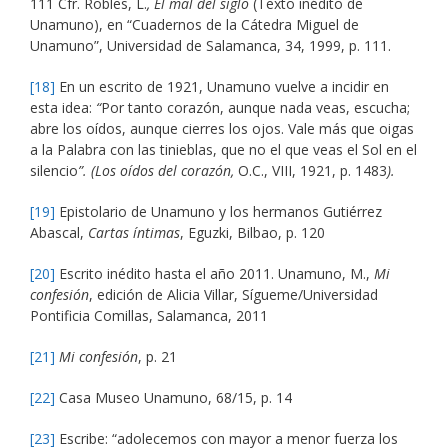
111 Cfr. Robles, L.
, El mal del siglo
(Texto inédito de
Unamuno), en “Cuadernos de la Cátedra Miguel de
Unamuno”, Universidad de Salamanca, 34, 1999, p. 111.
[18]
En un escrito de 1921, Unamuno vuelve a incidir en
esta idea:
“
Por tanto corazón, aunque nada veas, escucha;
abre los oídos, aunque cierres los ojos. Vale más que oigas
a la Palabra con las tinieblas, que no el que veas el Sol en el
silencio
”. (Los oídos del corazón,
O.C., VIII, 1921, p. 1483
).
[19]
Epistolario de Unamuno y los hermanos Gutiérrez
Abascal,
Cartas íntimas
, Eguzki, Bilbao, p. 120
[20]
Escrito inédito hasta el año 2011. Unamuno, M.,
Mi
confesión
, edición de Alicia Villar, Sígueme/Universidad
Pontificia Comillas, Salamanca, 2011
[21]
Mi confesión
, p. 21
[22]
Casa Museo Unamuno, 68/15, p. 14
[23]
Escribe: “adolecemos con mayor a menor fuerza los