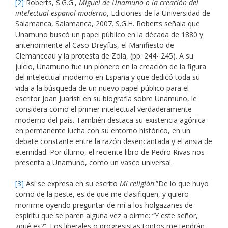
[2]
Roberts, S.G.G.,
Miguel de Unamuno o la creación del
intelectual español moderno
, Ediciones de la Universidad de
Salamanca, Salamanca, 2007. S.G.H. Roberts señala que
Unamuno buscó un papel público en la década de 1880 y
anteriormente al Caso Dreyfus, el Manifiesto de
Clemanceau y la protesta de Zola, (pp. 244- 245). A su
juicio, Unamuno fue un pionero en la creación de la figura
del intelectual moderno en España y que dedicó toda su
vida a la búsqueda de un nuevo papel público para el
escritor Joan Juaristi en su biografía sobre Unamuno, le
considera como el primer intelectual verdaderamente
moderno del país. También destaca su existencia agónica
en permanente lucha con su entorno histórico, en un
debate constante entre la razón desencantada y el ansia de
eternidad. Por último, el reciente libro de Pedro Rivas nos
presenta a Unamuno, como un vasco universal.
[3]
Así se expresa en su escrito
Mi religión
:”De lo que huyo
como de la peste, es de que me clasifiquen, y quiero
morirme oyendo preguntar de mí a los holgazanes de
espíritu que se paren alguna vez a oírme: “Y este señor,
¿qué es?”. Los liberales o progresistas tontos me tendrán