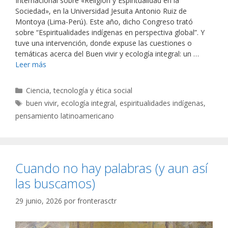
Internacional sobre «Religión y Espiritualidad en la
Sociedad», en la Universidad Jesuita Antonio Ruiz de
Montoya (Lima-Perú). Este año, dicho Congreso trató
sobre “Espiritualidades indígenas en perspectiva global”. Y
tuve una intervención, donde expuse las cuestiones o
temáticas acerca del Buen vivir y ecología integral: un …
Leer más
Categorías
Ciencia, tecnología y ética social
Etiquetas
buen vivir
,
ecología integral
,
espiritualidades indígenas
,
pensamiento latinoamericano
Cuando no hay palabras (y aun así
las buscamos)
29 junio, 2026
por
fronterasctr