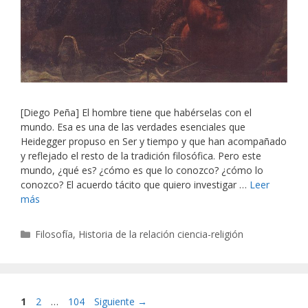
[Diego Peña] El hombre tiene que habérselas con el
mundo. Esa es una de las verdades esenciales que
Heidegger propuso en Ser y tiempo y que han acompañado
y reflejado el resto de la tradición filosófica. Pero este
mundo, ¿qué es? ¿cómo es que lo conozco? ¿cómo lo
conozco? El acuerdo tácito que quiero investigar …
Leer
más
Categorías
Filosofía
,
Historia de la relación ciencia-religión
Página
Página
Página
1
2
…
104
Siguiente
→