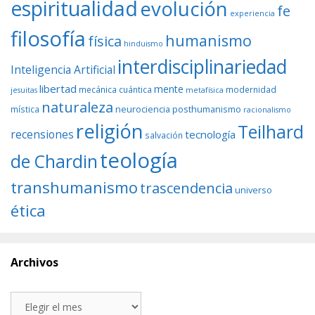
espiritualidad
evolución
fe
experiencia
filosofía
humanismo
física
hinduismo
interdisciplinariedad
Inteligencia Artificial
libertad
mente
mecánica cuántica
modernidad
jesuitas
metafísica
naturaleza
neurociencia
posthumanismo
mística
racionalismo
religión
Teilhard
recensiones
tecnología
salvación
teología
de Chardin
transhumanismo
trascendencia
universo
ética
Archivos
Archivos