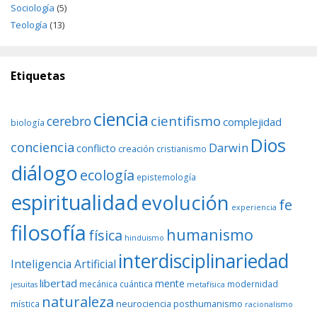
Sociología
(5)
Teología
(13)
Etiquetas
ciencia
cientifismo
cerebro
complejidad
biología
Dios
conciencia
Darwin
conflicto
creación
cristianismo
diálogo
ecología
epistemología
espiritualidad
evolución
fe
experiencia
filosofía
humanismo
física
hinduismo
interdisciplinariedad
Inteligencia Artificial
libertad
mente
mecánica cuántica
modernidad
jesuitas
metafísica
naturaleza
neurociencia
posthumanismo
mística
racionalismo