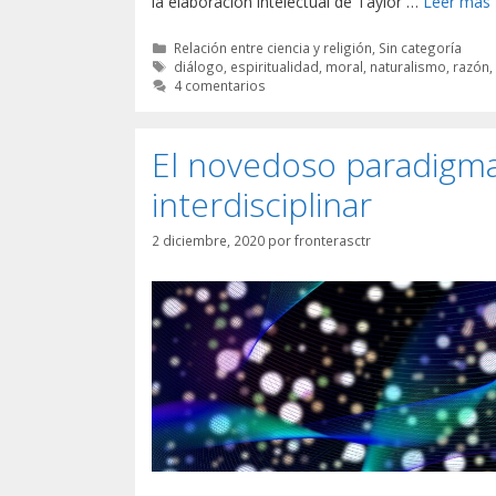
la elaboración intelectual de Taylor …
Leer más
Categorías
Relación entre ciencia y religión
,
Sin categoría
Etiquetas
diálogo
,
espiritualidad
,
moral
,
naturalismo
,
razón
4 comentarios
El novedoso paradigma 
interdisciplinar
2 diciembre, 2020
por
fronterasctr