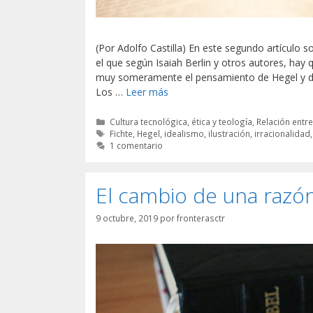
(Por Adolfo Castilla) En este segundo artículo 
el que según Isaiah Berlin y otros autores, hay q
muy someramente el pensamiento de Hegel y de o
Los …
Leer más
Categorías
Cultura tecnológica, ética y teología
,
Relación entre
Etiquetas
Fichte
,
Hegel
,
idealismo
,
ilustración
,
irracionalidad
1 comentario
El cambio de una razón
9 octubre, 2019
por
fronterasctr