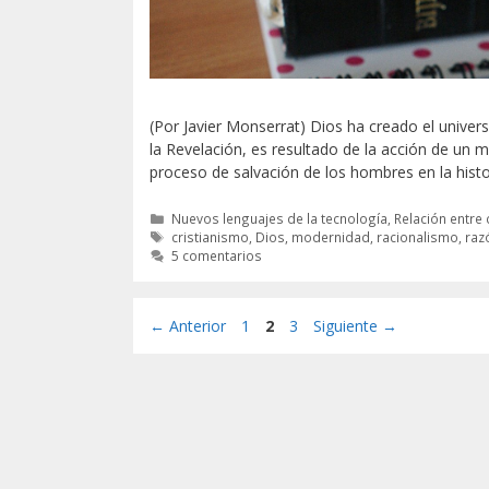
(Por Javier Monserrat) Dios ha creado el universo
la Revelación, es resultado de la acción de un 
proceso de salvación de los hombres en la hist
Categorías
Nuevos lenguajes de la tecnología
,
Relación entre c
Etiquetas
cristianismo
,
Dios
,
modernidad
,
racionalismo
,
raz
5 comentarios
Página
Página
Página
←
Anterior
1
2
3
Siguiente
→