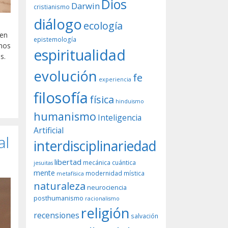
Dios
Darwin
cristianismo
diálogo
ecología
 en
epistemología
amos
espiritualidad
s.
evolución
fe
experiencia
filosofía
física
hinduismo
humanismo
Inteligencia
Artificial
al
interdisciplinariedad
libertad
mecánica cuántica
jesuitas
mente
modernidad
mística
metafísica
naturaleza
neurociencia
posthumanismo
racionalismo
religión
recensiones
salvación