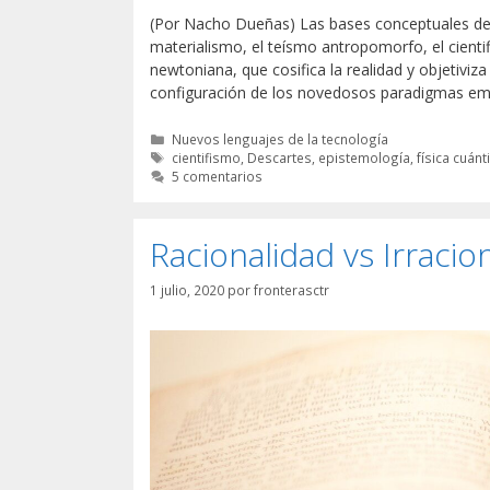
(Por Nacho Dueñas) Las bases conceptuales de l
materialismo, el teísmo antropomorfo, el cientif
newtoniana, que cosifica la realidad y objetiviza
configuración de los novedosos paradigmas em
Categorías
Nuevos lenguajes de la tecnología
Etiquetas
cientifismo
,
Descartes
,
epistemología
,
física cuánt
5 comentarios
Racionalidad vs Irracion
1 julio, 2020
por
fronterasctr