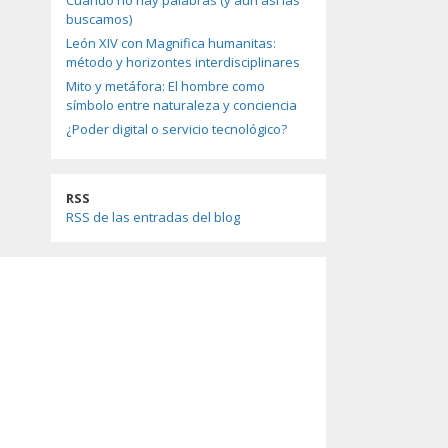
Cuando no hay palabras (y aun así las
buscamos)
León XIV con Magnifica humanitas:
método y horizontes interdisciplinares
Mito y metáfora: El hombre como
símbolo entre naturaleza y conciencia
¿Poder digital o servicio tecnológico?
RSS
RSS de las entradas del blog