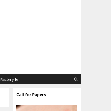
as y Jaime Tatay, SJ
Razón y fe
Call for Papers