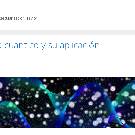
,
secularización
,
Taylor
cuántico y su aplicación