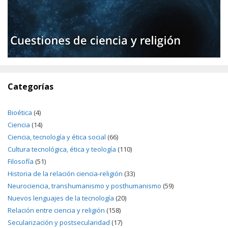
Categorías
Bioética
(4)
Ciencia
(14)
Ciencia, tecnología y ética social
(66)
Cultura tecnológica, ética y teología
(110)
Filosofía
(51)
Historia de la relación ciencia-religión
(33)
Neurociencia, transhumanismo y posthumanismo
(59)
Nuevos lenguajes de la tecnología
(20)
Relación entre ciencia y religión
(158)
Secularización y postsecularidad
(17)