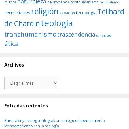
naturaleza
neurociencia
posthumanismo
mística
racionalismo
religión
Teilhard
recensiones
tecnología
salvación
teología
de Chardin
transhumanismo
trascendencia
universo
ética
Archivos
Archivos
Entradas recientes
Buen vivir y ecología integral: un diálogo del pensamiento
latinoamericano con la teología