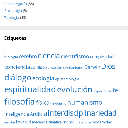
Sin categoría
(55)
Sociología
(5)
Teología
(13)
Etiquetas
ciencia
cientifismo
cerebro
complejidad
biología
Dios
conciencia
Darwin
conflicto
creación
cristianismo
diálogo
ecología
epistemología
espiritualidad
evolución
fe
experiencia
filosofía
humanismo
física
hinduismo
interdisciplinariedad
Inteligencia Artificial
libertad
mente
mecánica cuántica
modernidad
jesuitas
metafísica