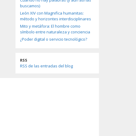
Cuando no hay palabras (y aun así las
buscamos)
León XIV con Magnifica humanitas:
método y horizontes interdisciplinares
Mito y metáfora: El hombre como
símbolo entre naturaleza y conciencia
¿Poder digital o servicio tecnológico?
RSS
RSS de las entradas del blog