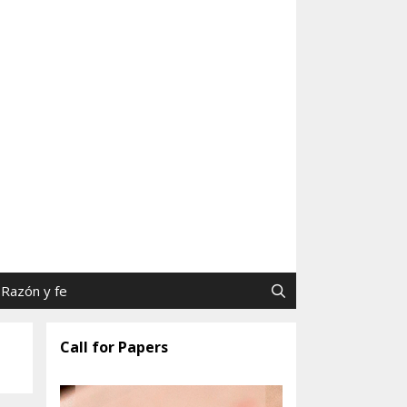
as y Jaime Tatay, SJ
Razón y fe
Call for Papers