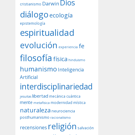
Dios
Darwin
cristianismo
diálogo
ecología
epistemología
espiritualidad
evolución
fe
experiencia
filosofía
física
hinduismo
humanismo
Inteligencia
Artificial
interdisciplinariedad
libertad
mecánica cuántica
jesuitas
mente
modernidad
mística
metafísica
naturaleza
neurociencia
posthumanismo
racionalismo
religión
recensiones
salvación