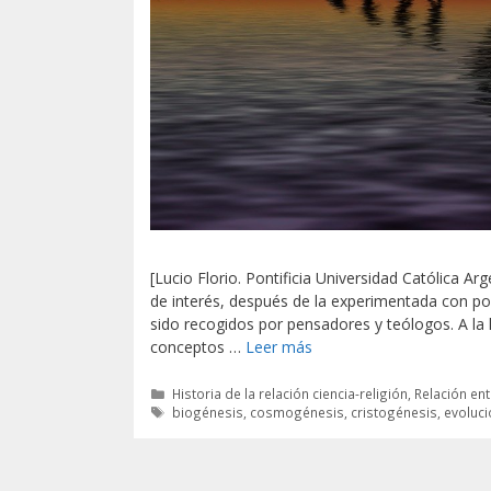
[Lucio Florio. Pontificia Universidad Católica A
de interés, después de la experimentada con pos
sido recogidos por pensadores y teólogos. A la 
conceptos …
Leer más
Categorías
Historia de la relación ciencia-religión
,
Relación ent
Etiquetas
biogénesis
,
cosmogénesis
,
cristogénesis
,
evoluci