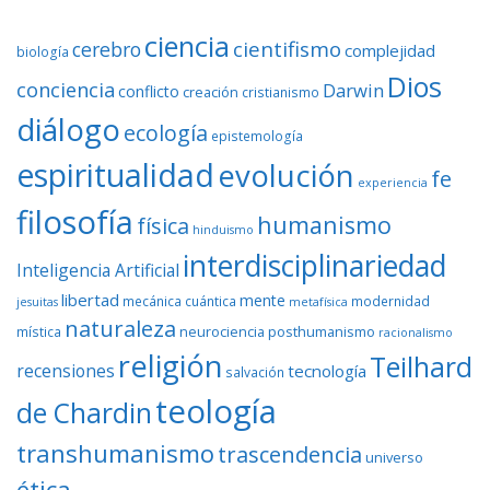
ciencia
cientifismo
cerebro
complejidad
biología
Dios
conciencia
Darwin
conflicto
creación
cristianismo
diálogo
ecología
epistemología
espiritualidad
evolución
fe
experiencia
filosofía
humanismo
física
hinduismo
interdisciplinariedad
Inteligencia Artificial
libertad
mente
mecánica cuántica
modernidad
jesuitas
metafísica
naturaleza
neurociencia
posthumanismo
mística
racionalismo
religión
Teilhard
recensiones
tecnología
salvación
teología
de Chardin
transhumanismo
trascendencia
universo
ética