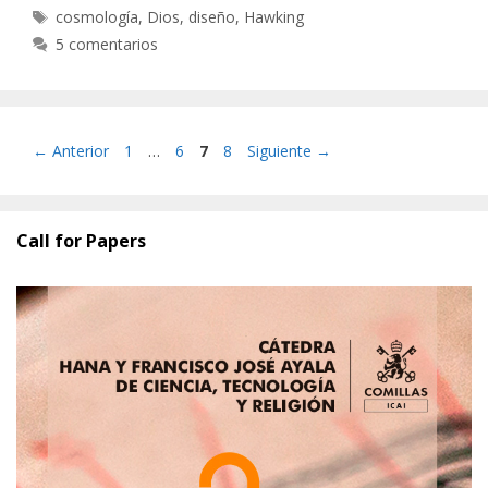
Etiquetas
cosmología
,
Dios
,
diseño
,
Hawking
5 comentarios
Página
Página
Página
Página
←
Anterior
1
…
6
7
8
Siguiente
→
Call for Papers