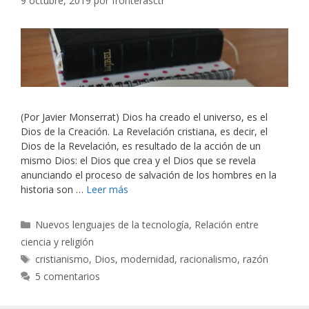
9 octubre, 2019
por
fronterasctr
(Por Javier Monserrat) Dios ha creado el universo, es el
Dios de la Creación. La Revelación cristiana, es decir, el
Dios de la Revelación, es resultado de la acción de un
mismo Dios: el Dios que crea y el Dios que se revela
anunciando el proceso de salvación de los hombres en la
historia son …
Leer más
Categorías
Nuevos lenguajes de la tecnología
,
Relación entre
ciencia y religión
Etiquetas
cristianismo
,
Dios
,
modernidad
,
racionalismo
,
razón
5 comentarios