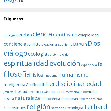
Teología
(13)
Etiquetas
ciencia
cientifismo
cerebro
complejidad
biología
Dios
conciencia
Darwin
conflicto
creación
cristianismo
diálogo
ecología
epistemología
espiritualidad
evolución
fe
experiencia
filosofía
humanismo
física
hinduismo
interdisciplinariedad
Inteligencia Artificial
libertad
mente
mecánica cuántica
modernidad
jesuitas
metafísica
naturaleza
neurociencia
posthumanismo
mística
racionalismo
religión
Teilhard
recensiones
tecnología
salvación