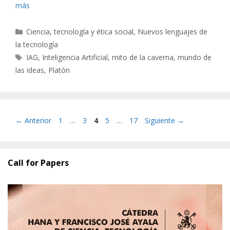
más
Categorías
Ciencia, tecnología y ética social
,
Nuevos lenguajes de
la tecnología
Etiquetas
IAG
,
Inteligencia Artificial
,
mito de la caverna
,
mundo de
las ideas
,
Platón
Página
Página
Página
Página
Página
←
Anterior
1
…
3
4
5
…
17
Siguiente
→
Call for Papers